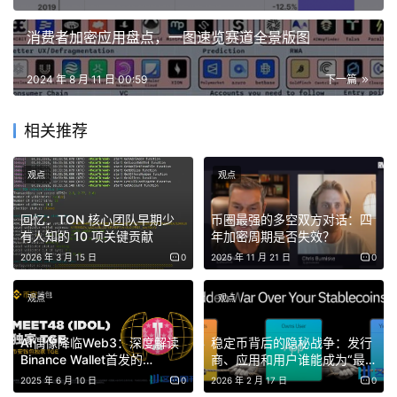
此外，还会进一步过滤信息以去除噪音和市场异常，从而获
消费者加密应用盘点，一图速览赛道全景版图
取 Solana 随时间变化的加权平均价格。
2024 年 8 月 11 日 00:59
下一篇
QR 率先在巴西推出了现货 ETF，并成为南美国家首家推出
100% 比特币和以太坊 ETF 的公司。与巴西相比，根据美
相关推荐
国证券交易委员会的现行政策，VanEck 在美国申请
Solana 现货 ETF 不太可能在短期内获得批准。
观点
观点
回忆：TON 核心团队早期少
币圈最强的多空双方对话：四
免责声明：本文提供的信息不是交易建议。BlockWeeks.com
有人知的 10 项关键贡献
年加密周期是否失效？
不对根据本文提供的信息所做的任何投资承担责任。我们强烈
2026 年 3 月 15 日
0
2025 年 11 月 21 日
0
建议在做出任何投资决策之前进行独立研究或咨询合格的专业
人士。
观点
观点
AI偶像降临Web3：深度解读
稳定币背后的隐秘战争：发行
Binance Wallet首发的
商、应用和用户谁能成为“最
MEET48，粉丝经济的下一个
大赢家”？ | BlockWeeks
2025 年 6 月 10 日
0
2026 年 2 月 17 日
0
引爆点？