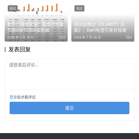
观点
观点
春节行情哪家强？复盘11年春
美议会推动《CLARITY 法
节期间BTC和A股数据
案》：DeFi有望引来合规潮
2026 年 2 月 16 日
0
2025 年 7 月 28 日
0
发表回复
请登录后评论...
登录
后才能评论
提交