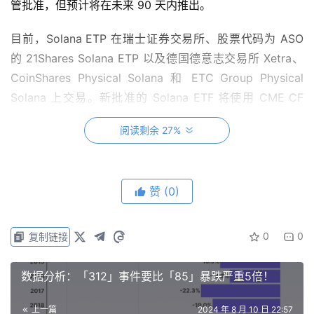
管批准，但预计将在未来 90 天内推出。
目前，Solana ETP 在瑞士证券交易所、股票代码为 ASO
的 21Shares Solana ETP 以及德国德意志交易所 Xetra、
CoinShares Physical Solana 和 ETC Group Physical
Solana 上交易。新批准的 Solana ETF 将使用 CME CF
Solana 美元参考利率 F 作为参考价格，确保可靠、透明地
阅读剩余 27%
衡量 Solana 的美元价值。
与 Solana ETP 和基准利率的比较
赞
(0)
0
0
复制链接
该基准利率由芝加哥商品交易所 (CME) 和 Crypto
Facilities (CF) 制定，汇总了来自多个值得信赖的交易所的
数据分析：「312」事件要比「85」暴跌严重5倍！
数据，为 Solana 提供准确的报价。
上一篇
2024 年 8 月 10 日 22:57