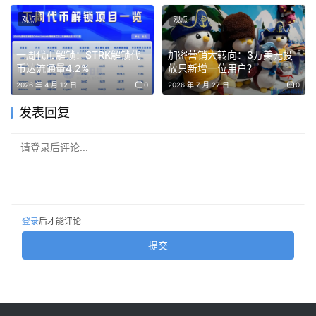
观点
观点
不丹通过“国民幸福指数”来衡量经济进步。然而，这个被称
为“雷龙之国”（因其山谷中经常席卷而来的雷暴天气而得
一周代币解锁：STRK解锁代
加密营销大转向：3万美元投
币达流通量4.2%
放只新增一位用户？
名）的国家，长期以来一直难以将经济扩展到水电、农业和
2026 年 4 月 12 日
0
2026 年 7 月 27 日
0
旅游业之外。
发表回复
自新冠疫情导致旅游业停滞以来，不丹的经济更加困难。在
过去五年中，该国约 10% 的人口为寻求更好的工作机会而
请登录后评论...
移民海外。
“我们很贫穷，”洛塔伊·策林博士（Dr. Lotay Tshering）说
道。这位泌尿科医生曾在 2018 年至 2023 年担任不丹总
登录
后才能评论
理。他补充道：“许多人将不丹称为世界上最幸福的国家。
提交
我们并不是。”
当 45 岁的国王吉格梅·凯萨尔·纳姆耶尔·旺楚克（Jigme
Khesar Namgyel Wangchuck），因其俊朗外貌被昵称为