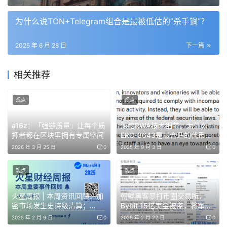
为什么说TON+Telegram组合是最被低估的”杀手锏”？
不丹主权财富基金首席执行官乌吉瓦尔·迪普·达哈尔密切参
与了比特币矿场的建立。
2025 年 6 月 28 日
下一篇
相关推荐
不丹是一个与世隔绝的佛教国家。
观点
观点
然而，不丹押注比特币并非没有风险。比特币价格的下跌可
a16z：「强链质量」让每个质
深挖RWA技术细节，为什么
能会对政府财政造成严重打击。
押者都在区块里拥有专属空间
ERC-3643是最合适的代币标
准？
2026 年 3 月 25 日
0
2025 年 9 月 3 日
0
夹在中国和印度之间的不丹，人口仅有 78 万，是一个在加
密货币领域令人意外的开拓者。这个国家依然保留着许多传
观点
观点
统：政府官员身着传统服饰，男性通常穿着一种系在腰间的
火星周报 | 本周资讯回顾：加
朝鲜黑客暴打币圈交易所，
及膝长袍；首都廷布没有红绿灯；射箭比赛是周末广受欢迎
密市场发生史诗级清算；
Bybit 15亿美金被盗，将军的
的娱乐活动。而不丹的第一次信用卡交易还要追溯
Berachain正式上线
恩情有多深？
2025 年 2 月 9 日
0
2025 年 2 月 22 日
0
到 2010 年。