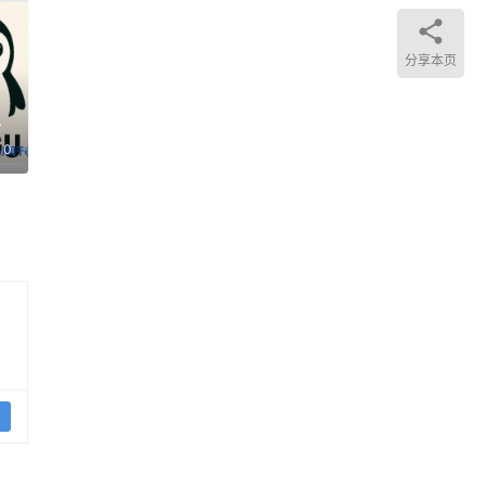
值约
分享本页
主
0