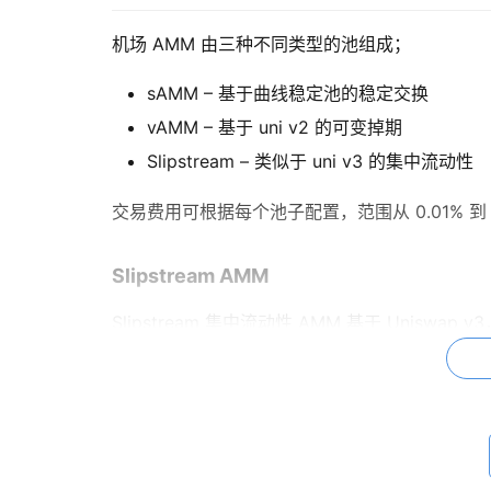
机场 AMM 由三种不同类型的池组成；
sAMM – 基于曲线稳定池的稳定交换
vAMM – 基于 uni v2 的可变掉期
Slipstream – 类似于 uni v3 的集中流动性
交易费用可根据每个池子配置，范围从 0.01% 到
Slipstream AMM
Slipstream 集中流动性 AMM 基于 Uni
倍更大的（有些甚至更大）的刻度间隔来创建池子。
励 LP 保持活跃，即使在交易量低迷或波动的