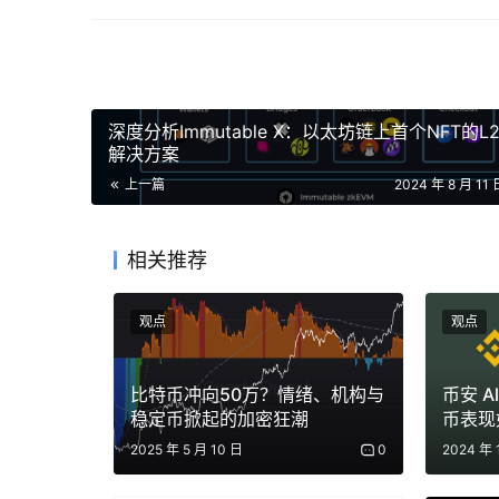
锁定和投票
将您的 AERO 锁定为 veAERO 长达 4 
减，但可以永久锁定而不会衰减。veAERO 是一种
深度分析Immutable X：以太坊链上首个NFT的L
定者还可以投票给计量器，以在每个时期赚取交易
解决方案
上一篇
2024 年 8 月 11 
相关推荐
重新定基与发行
观点
观点
AERO 的部分发行将作为反稀释保护提供给 veAE
AERO 发行将根据上一个时期的投票情况作为流动性
比特币冲向50万？情绪、机构与
币安 A
稳定币掀起的加密狂潮
币表现
2025 年 5 月 10 日
0
2024 年 
激励措施