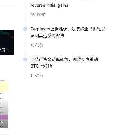
reverse initial gains
58分钟前
性衰
Perplexity上诉胜诉：法院称亚马逊难以
 锁
证明其违反黑客法
1小时前
一篇
比特币资金费率转负，现货买盘推动
BTC上涨1%
1小时前
旧
币
0