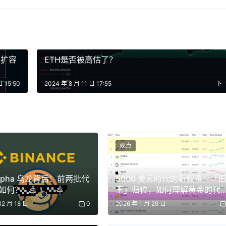
年，即可获得交易费、奖励（以前称为贿赂）和重新定基。锁定通常会线
可转让的 NFT，因此用户可以在 NFT 市场上出售它。veAERO
2扩容
ETH是否被高估了？
费和奖励。投票将把 AERO 排放导向计量器。
日 15:50
2024 年 8 月 11 日 17:55
下
观点
RO 锁仓。这些可以被认领并复合到 veAERO NFT 中。此外，
挖矿奖励分配给 LP，一小部分分配给 rebase。
lpha 乌龙背后：前两批代
5000 美元时代的新叙事：「
如何？
王」归位，如何理解黄金的代
化逻辑？
12 月 18 日
0
2026 年 1 月 29 日