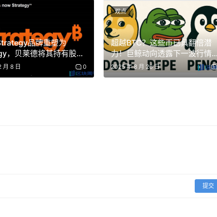
观点
的计量器将 AERO 排放导向 LP。目前，协议获得的排放价
万美元的激励，他们将获得价值约 2 万美元的代币排放。
oStrategy品牌重塑为
超越BTC？这些币已具翻倍潜
tegy，贝莱德将其持有股份
力！巨鲸动向透露下一波行情
%
线
2 月 8 日
0
2025 年 8 月 26 日
配给 veAERO 储物柜。收入来自：
提交