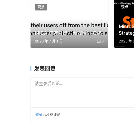
观点
观点
协议也可以称为贿赂，它可以激励选民投票支持他们
为其存入的激励的 2 倍。如果他们存入价值 1 
Micr
MiCA 洗牌开始，币安暂别欧盟
Stra
增至 5
2026 年 7 月 1 日
0
2025 年 
机场奖励
发表回复
持股人收益
请登录后评论...
Aerodrome 根据投票池将 100% 的协议收入分
100% 交易费
100% 的奖励（贿赂）
登录
后才能评论