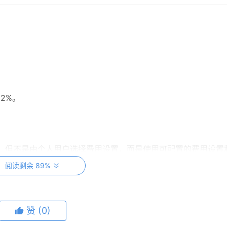
 2%。
swap v3，但不是由个人用户选择费用设置，而是使用可配置的费用设置和
奖励 (AERO) 始终流向 LP，而不是依赖于交易量。这些奖
阅读剩余 89%
日子里也是如此，并有助于在最需要的时候保持流动性。
赞
(0)