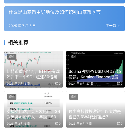
数年将步入千亿至兆级水位。
什么是山寨币主导地位及如何识别山寨币季节
而欧洲与亚洲国家的监管机构，常见要求 KYC/AML 一致标
准，显示稳定币跨境的监理协调，是最大的突破口。
2025 年 7 月 5 日
下一篇
中国对加密交易、明面上的挖矿产业持续禁止，但抖音的流
相关推荐
量高峰也不免”展露”了一部分决策层正考虑的金融课题。一
方面，稳定币可能与央行数字人民币形成竞合；另一方面，
观点
观点
中国资本外流风险也会上升。未来中国官方是否参考海外经
验设立稳定币透明储备规范、允许试点场景，成为观察重
比特币重回11万，ETH 还有戏
Solana占据PYUSD 64%市场
吗？下一个SOL 狂涨30倍黑
份额，Kamino Finance成最大
点。
马曝光！BONK为何突然暴
赢家？
2025 年 7 月 5 日
0
2024 年 8 月 27 日
0
涨？ETF落地或坑杀狗狗币？
本回答由 AI 生成，内容仅供参考，请仔细甄别。
观点
观点
卖掉英伟达，买入发电厂，24
顶尖高校教授激辩：以太坊是
免责声明：本文提供的信息不是交易建议。BlockWeeks.com
岁另类AI投资人一年赚了50亿
否已为RWA做好准备？
不对根据本文提供的信息所做的任何投资承担责任。我们强烈
美金
2026 年 3 月 6 日
0
2025 年 9 月 7 日
0
建议在做出任何投资决策之前进行独立研究或咨询合格的专业