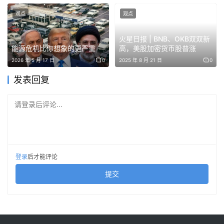
人士。
观点
观点
火星日报 | BNB、OKB双双新
能源危机比你想象的更严重
高，美股加密货币股普涨
2026 年 5 月 17 日
0
2025 年 8 月 21 日
0
发表回复
请登录后评论...
登录
后才能评论
提交