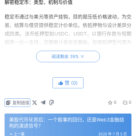
解密稳定币：类型、机制与价值
稳定币通过与美元等资产挂钩，目的是压低价格波动，为交
易、结算与借贷提供稳定计价单位。依抵押物与设计差异分
成四类。法币抵押型如USDC、USDT，以银行存款与短期
国债一比一支持，定期审计是信任基础。加密抵押型代表为
DAI，通过超额质押与智能合约维持锚定。商品抵押型以黄
阅读剩余 39%
金等实体资产为依据，适合特定场景。算法型曾在
TerraUST崩溃时暴露设计弱点，为市场敲响警钟。流通过
程中，套利者通过铸造与销毁机制调整供给，让价格贴近目
赞
(0)
标价。
中美对于稳定币视角
0
0
复制链接
全球正竞逐监管先机。美国《GENIUS Act》加速立法，准
美股代币化背后：一个叙事的回归，还是Web3金融结
备建立联邦级储备与审计框架，强化美元稳定币的定价权。
构的演进信号？
JP Morgan 与 Standard Chartered 分别预估稳定币未来
上一篇
2025 年 7 月 5 日