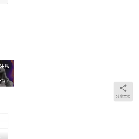
赌注悬
一篇
分享本页