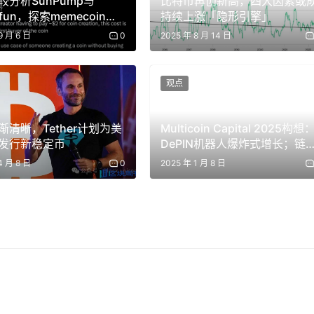
较分析SunPump与
比特币再创新高，四大因素或
.fun，探索memecoin发
持续上涨「隐形引擎」
成功之道
9 月 6 日
0
2025 年 8 月 14 日
观点
渐清晰，Tether计划为美
Multicoin Capital 2025构想
发行新稳定币
DePIN机器人爆炸式增长；链
证券迎来腾飞
4 月 8 日
0
2025 年 1 月 8 日