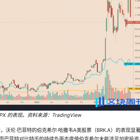
 SPX 的表现。资料来源：TradingView
币以来，沃伦·巴菲特的伯克希尔·哈撒韦A类股票（BRK.A）的表现显
75%，而巴菲特对比特币的持续负面态度使伯克希尔未能涉足加密投资