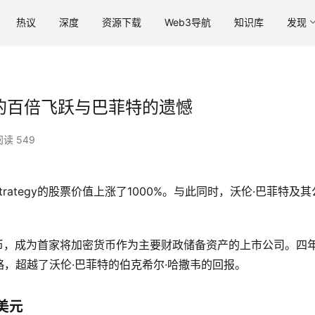
热议
深度
资源下载
Web3导航
知识库
发现
egy的百倍飞跃与巴菲特的遗憾
阅读 549
Strategy的股票价值上涨了1000%。与此同时，沃伦·巴菲特及其
次购入比特币，成为首家将加密货币作为主要财政储备资产的上市公司。四
，超越了沃伦·巴菲特的伯克希尔·哈撒韦的回报。
亿美元