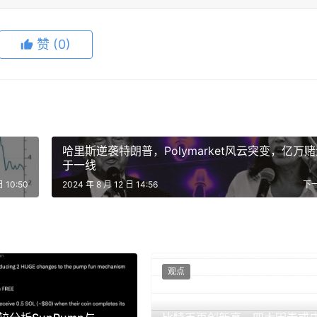
赞
(0)
哈里斯逆袭特朗普，Polymarket风云突变，亿万
于一线
日 10:50
2024 年 8 月 12 日 14:56
下
观点