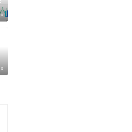
成
0
：
上
0