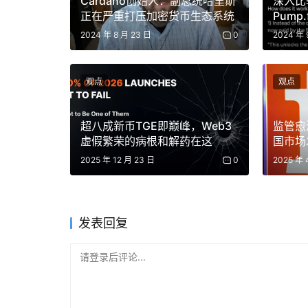
Cardano创始人：副总统哈里斯
深入比
正在严重打压加密货币生态系统
Pump
射平台
2024 年 8 月 23 日
0
2024 年 
观点
观点
超八成新币TGE即巅峰，Web3
监管愈
虚假繁荣的病根和解药在这
国市场
2025 年 12 月 23 日
0
2025 年 
发表回复
请登录后评论...