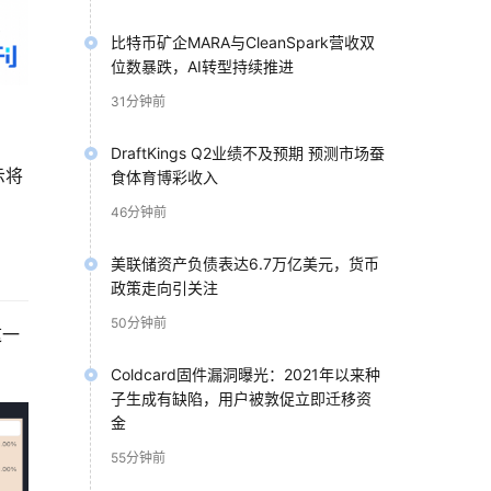
比特币矿企MARA与CleanSpark营收双
位数暴跌，AI转型持续推进
31分钟前
DraftKings Q2业绩不及预期 预测市场蚕
示将
食体育博彩收入
46分钟前
美联储资产负债表达6.7万亿美元，货币
政策走向引关注
50分钟前
这一
Coldcard固件漏洞曝光：2021年以来种
子生成有缺陷，用户被敦促立即迁移资
金
55分钟前