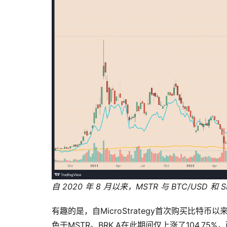
自 2020 年 8 月以来，MSTR 与 BTC/USD 和
有趣的是，自MicroStrategy首次购买比特
色于MSTR。BRK.A在此期间仅上涨了104.