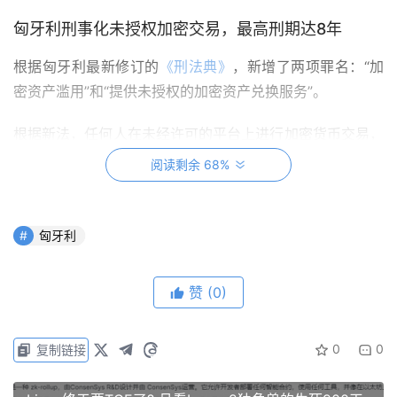
匈牙利刑事化未授权加密交易，最高刑期达8年
根据匈牙利最新修订的
《刑法典》
，新增了两项罪名：“加
密资产滥用”和“提供未授权的加密资产兑换服务”。
根据新法，任何人在未经许可的平台上进行加密货币交易，
最高可被判处2年监禁。如果交易金额超过5000万匈牙利福
阅读剩余 68%
林（约合14万美元），刑期最高可达3年；若交易金额超过
5亿福林，刑期将延长至5年。
匈牙利
此外，针对未取得政府批准许可证而运营的服务提供商，法
律规定了最严厉的处罚，最高可判处8年监禁。这项全面改
赞
(0)
革令企业和投资者措手不及。
据本地媒体Telex报道，大约有50万匈牙利人使用合法申报
0
0
复制链接
的收入投资加密资产，但在新规模糊的框架下，这些用户中
的许多人可能会因过去或正在进行的加密活动而面临刑事指