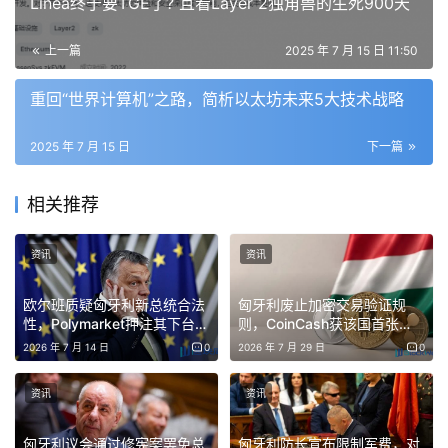
Linea终于要TGE了? 且看Layer 2独角兽的生死900天
控。
上一篇
2025 年 7 月 15 日 11:50
Telex的一名消息人士表示：“普通用户仅仅因为像往常一样
管理自己的投资，实际上就有被起诉的风险。”
重回“世界计算机”之路，简析以太坊未来5大技术战略
“这项法律在尚未发布任何合规指南的情况下就开始实施，
2025 年 7 月 15 日
下一篇
没有人知道该如何遵循。”
相关推荐
值得注意的是，匈牙利金融监管局（SZTFH）有60天时间
来制定执法和合规机制，但目前的法律环境仍然不明朗。
资讯
资讯
新法还要求所有加密交易——无论是将代币兑换成法币，还
欧尔班质疑匈牙利新总统合法
匈牙利废止加密交易验证规
性，Polymarket押注其下台概
则，CoinCash获该国首张
是兑换其他代币——都必须经过授权“验证者”审核，并出具
率达89%
MiCA牌照
2026 年 7 月 14 日
0
2026 年 7 月 29 日
0
合规证明。没有这份合规证明的交易将被视为法律上无效，
参与这类交易可能触发刑事处罚。
资讯
资讯
尽管法律规定在某些门槛以下的交易可以获得豁免，但目前
匈牙利议会通过修宪案罢免总
匈牙利防长宣布限制军费，对