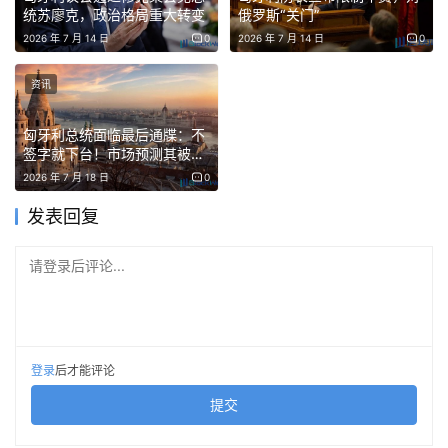
尚未出台任何明确的豁免标准。
统苏廖克，政治格局重大转变
俄罗斯“关门”
2026 年 7 月 14 日
0
2026 年 7 月 14 日
0
Revolut暂停匈牙利加密业务，新法令令合规路径陷
资讯
入迷雾
匈牙利总统面临最后通牒：不
法律的不确定性已经导致主要市场参与者撤出匈牙利。7月
签字就下台！市场预测其被罢
9日，总部位于伦敦的新型银行Revolut宣布“直至另行通知”
免概率83%
2026 年 7 月 18 日
0
暂停所有加密货币服务。Revolut在匈牙利拥有超过200万
发表回复
用户。
请登录后评论...
用户仍可将现有的加密资产转移至外部钱包，但购买、充值
和质押服务已全面冻结。Revolut表示，暂停业务是为了确
保完全符合匈牙利国内法律以及欧盟新出台的加密监管框架
MiCA。
登录
后才能评论
提交