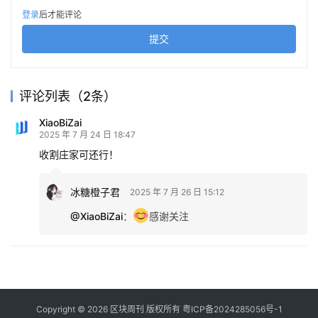
在ETH调整阶段逆势去赌山寨的，变相说明市场情绪还不够
登录
后才能评论
火热。
提交
评论列表（2条）
不过我推荐已久的 #RAY 总算启动了！这个Solana生态的
AMM平台其实是对标Uniswap的，市值才5.6亿镁，而
XiaoBiZai
2025 年 7 月 24 日 18:47
#UNI 都接近70亿了，这种级别的“价值洼地”，值得长期关
收割庄家可还行！
注。
冰糖橙子君
2025 年 7 月 26 日 15:12
最后来给大家看看目前市场结构分层其实是越来越
清晰了：
@XiaoBiZai
：
感谢关注
第一梯队：BTC
比特币现在就是金融圈的新“金本位”，ETF、国家储备、加
密财库都在疯狂配置，后面甚至有可能成为“法币替代资
Copyright © 2026 区块周刊 版权所有
粤ICP备2024285056号-1