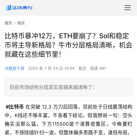
首页
观点
比特币暴冲12万，ETH要崩了？Sol和稳定
币将主导新格局？牛市分层格局清晰，机会
就藏在这些细节里！
冰糖橙子君
2025 年 7 月 24 日 14:04
观点
阅读 481
目前市场结构分层其实是越来越清晰了：
 #比特币
 在突破 12.3 万刀后回落，目前处于日线震荡结构
中，K线还不够丰富，不急着下结论。但我想说一句：空头
确实没那么猛。下方115500是个清算密集区，今晚要盯
紧，不排除插针扫一波。但整体偏多思路不变，逢低布局，