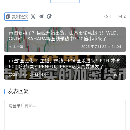
1
2
复制链接
币圈要喷了？巨鲸开始出货，山寨币轮动起飞！WLD、
ONDO、SAHARA等全线预热中？10倍小币来了！
上一篇
2025 年 7 月 24 日 14:04
数据上也能印证——AI资金监控系统显示，资金积累在逐步
减少，所以当前不建议盲目追胀，尤其是山寨。主力玩法简
币圈“全民化”？主播、热钱、KOL全杀进来！ETH 冲破
单粗暴：
你冲动，它就套。
6000的节奏？PENGU、PEPE这次真要爆发了？
2025 年 7 月 24 日 14:04
下一篇
山寨“扶不起”？其实还是等ETH发号施令
发表回复
以太一歇，山寨直接躺平。目前除了#SOL 逆势突破、带动
请登录后评论...
生态币爆拉（比如JUP、RAY、#JTO 表现不俗），大部分
山寨仍旧缩在角落瑟瑟发抖。我一直在讲，山寨季从来不是
凭空来的，它必须得靠ETH带节奏。现在还没看到有大户敢