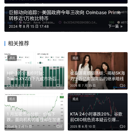
效用户也可获得加速奖励，最大加速倍率为 5 倍。
巨鲸动向追踪：美国政府今年三次向 Coinbase Prime
与 ELFi 进行质押或交易的用户将有资格分享奖池。奖池将
转移近1万枚比特币
根据活动结束时每个用户的总互动量占比进行分配。最终奖
2024 年 8 月 15 日 17:48
下一篇
池金额将在活动结束时公布。
相关推荐
测试版用户双倍NFT奖励
观点
观点
在测试期间获得官方ELFi NFT的用户可在活动期间额外获
得1-2倍的奖励。
HIP-3的分水岭时刻：
崔泰源离婚案落槌：揭秘SK海
Trade.XYZ吞下九成市场后，
力士万亿帝国背后的继承暗线
多个玩家相继退场
关于ELFi协议
2026 年 6 月 17 日
0
2026 年 7 月 25 日
0
观点
观点
ELFi是一家专注于提供顶级交易功能的去中心化衍生品交易
平台。它是首个在P2Pool模式中支持组合保证金的开创
1 月加密市场分析：价格下
KTA 24小时暴跌20%，谷歌
者，并拥有一套完善的风险管理系统，用于挂牌不同风险等
跌，面向机构的基建却在加速
前CEO桃色资本疑云引爆
Keeta信任危机
2026 年 2 月 11 日
0
2025 年 6 月 10 日
0
级的合约。此外，ELFi引入了创新的流动性池设计，提供业