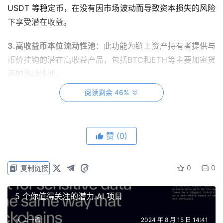
USDT 等稳定币，在没有因市场波动而导致资本损失的风险
下享受潜在收益。
3.高收益币本位流动性池
：此功能为链上资产持有者提供与
币价挂钩的潜在高收益产品，包括BTC和ETH等主要加密货
币的流动性池。
阅读剩余 46%
4.支持LSD再质押
：即将推出的LSD再质押功能将允许像
stETH这样的合成资产进行再质押，提供额外的收益机会。
赞
(0)
主网启动限时活动
0
0
复制链接
为庆祝主网上线，ELFi 正在举办一场活动，初始奖池为
5,000 美元。每当交易量增加 1,000 万美元，平台将向奖
5 个你值得关注的潜力 AI 项目
池中追加 1,000 美元，最高奖池可达 100,000 美元。持有
ELFi 测试版 NFT 的用户可以获得加速奖励，每推荐一名有
上一篇
2024 年 8 月 15 日 14:41