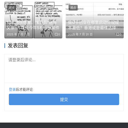
内首创的零风险稳定币流动性池和LSD再抵押流动性池。通
观点
观点
过风险隔离、资产定价和LST资产支持等功能，ELFi致力于
更好地满足市场和用户的需求。
10人团伙绑架、“E卫兵”迷晕
做U卡创业在哪里启动合规成
父亲……盘点今年5桩币圈案件
本最低？香港或是最佳选择
2025 年 7 月 7 日
0
2025 年 7 月 31 日
0
免责声明：本文提供的信息不是交易建议。BlockWeeks.com
发表回复
不对根据本文提供的信息所做的任何投资承担责任。我们强烈
建议在做出任何投资决策之前进行独立研究或咨询合格的专业
请登录后评论...
人士。
登录
后才能评论
提交