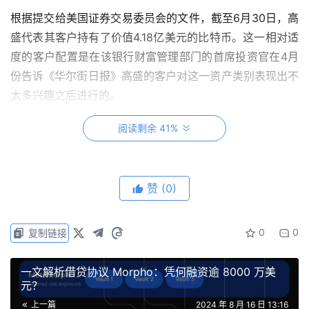
根据提交给美国证券交易委员会的文件，截至6月30日，高
盛代表其客户持有了价值4.18亿美元的比特币。这一相对适
度的客户配置是在该银行财富管理部门的首席投资官在4月
份告诉《华尔街日报》高盛的客户对这一资产类别表现出不
太多兴趣之后进行的。
据报道，摩根士丹利最近刚刚批准其经纪人向客户提供比特
阅读剩余 41%
币ETF的服务，截至6月30日，该公司持有价值1.88亿美元
的现货基金，比三个月前减少了8700万美元。
赞
(0)
两大华尔街巨头都偏爱贝莱德的iShares比特币信托基金
（IBIT），该基金现在是最大的现货ETF，但他们也购买了
0
0
复制链接
富达的Wise Origin比特币ETF（FBTC）和Invesco Galaxy
比特币ETF（BTCO）的股份，以及其他一些产品。
一文解析借贷协议 Morpho：凭何融资逾 8000 万美
元？
上一篇
2024 年 8 月 16 日 13:16