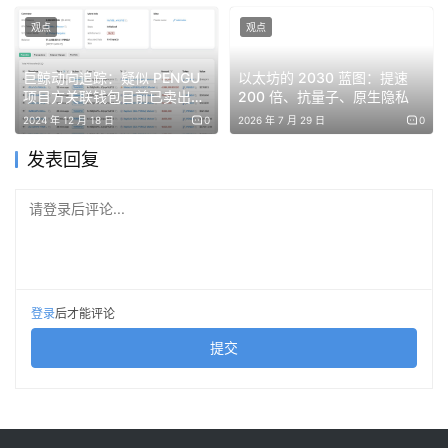
金基金，该基金在上季度加倍增持了其在IBIT中的头寸，额
外购买了447,651股。此外，该基金还清空了所有持有的灰
观点
观点
度比特币信托基金（GBTC）的股份，这些股份在3月底时
巨鲸动向追踪：疑似 PENGU
以太坊的 2030 蓝图：提速
价值6370万美元。截至6月底，威斯康星州养老金基金现持
项目方关联钱包目前已卖出
200 倍、抗量子、原生隐私
有2,898,051股IBIT，价值9890万美元。
1.76 亿枚代币
2024 年 12 月 18 日
0
2026 年 7 月 29 日
0
发表回复
免责声明：本文提供的信息不是交易建议。BlockWeeks.com
请登录后评论...
不对根据本文提供的信息所做的任何投资承担责任。我们强烈
建议在做出任何投资决策之前进行独立研究或咨询合格的专业
人士。
登录
后才能评论
提交