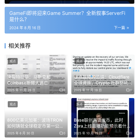
“很明显，机构对现货比特币ETF的采用速度在继续加快，”
GameFi即将迎来Game Summer？全新叙事ServerFi
ETF Store总裁Nate Geraci表示。“一般来说，机构投资者
是什么？
往往有非常严格的尽职调查流程，这可能会延长任何类型投
2024 年 8 月 16 日
下一篇
资的采用周期。机构投资者涉足现货比特币ETF的速度令人
惊叹。”
相关推荐
少数几家知名对冲基金继续持有比特币ETF的股份，其中包
观点
观点
括Izzy Englander的Millennium Management，尽管该基
金将其在[某基金]的持股从上季度的39,000股减少到
决裂特拉华：马斯克和
单点故障的恐惧：Cloudflare
Coinbase断臂大逃亡
全球瘫痪，Crypto 社群怒吼
26,000股，价值从[美元金额]下降到[美元金额]。
「去中心化才是唯一解！」
2025 年 11 月 26 日
0
2025 年 11 月 19 日
0
值得注意的是，Paul Singer的Elliott Management在第一
观点
观点
季度末披露了其在贝莱德IBIT中的1200万美元持股，但到最
新的6月30日报告日期，该公司已经完全退出了这一头寸。
800亿美元加冕：波场TRON
Base联创再谈发币，此时
如何铸就全球稳定币第一公
Zora上线直播功能预示着什
在第一季度末，另一个引人关注的持有者是威斯康星州养老
链？
么？
2025 年 6 月 30 日
0
2025 年 10 月 15 日
0