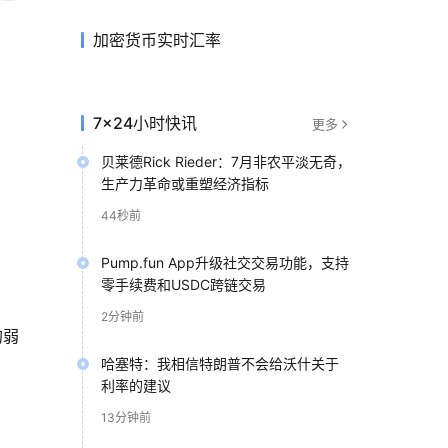
加密货币实时汇率
7×24小时快讯
更多
贝莱德Rick Rieder：7月非农平淡无奇，
生产力革命或重塑经济指标
44秒前
Pump.fun App升级社交交易功能，支持
零手续费和USDC跨链交易
2分钟前
的弱
哈塞特：我相信特朗普不会给沃什关于
利率的建议
13分钟前