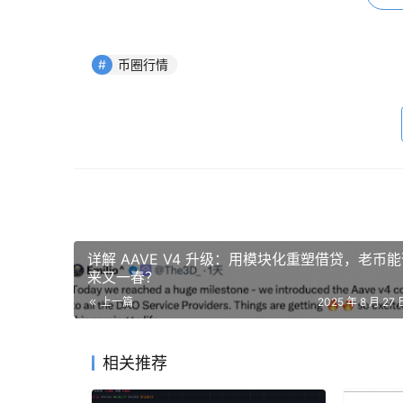
币圈行情
至于别的，主要的山寨换在手上，小币都是一波福
我再上车。
市场又出幺蛾子了
详解 AAVE V4 升级：用模块化重塑借贷，老币
来又一春？
昨天$NMR因为传出获得对冲基金5亿美金支持
上一篇
2025 年 8 月 27 
大，还没真金白银到账，说白了有点“画大饼”。
相关推荐