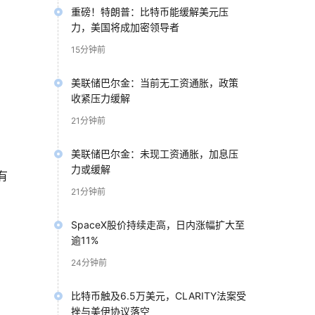
重磅！特朗普：比特币能缓解美元压
力，美国将成加密领导者
15分钟前
美联储巴尔金：当前无工资通胀，政策
收紧压力缓解
21分钟前
美联储巴尔金：未现工资通胀，加息压
力或缓解
有
21分钟前
SpaceX股价持续走高，日内涨幅扩大至
逾11%
24分钟前
比特币触及6.5万美元，CLARITY法案受
挫与美伊协议落空