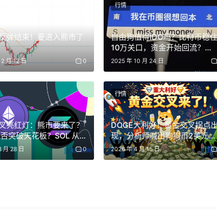
行情
反弹结束！要进入熊市了
自由狗值得IDO吗？比特币稳
10万关口，资金开始回流？
SOL、LINK、JTO该如何抉择
12 月 12 日
0
2025 年 10 月 24 日
行情
死叉亮红灯：熊市要来了？
DOGE大利好！黄金交叉拐点
能否突破天花板？SOL 从
现，分析师喊出狗狗币2美元目
津” 到 “顶流”，现在抄底
标！
掉回去。
8 月 28 日
0
2026 年 4 月 15 日
吗？