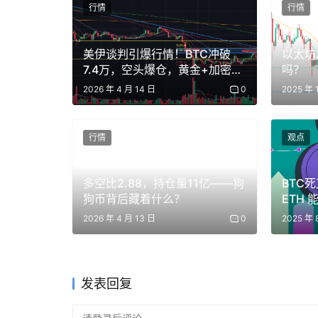
行情
行情
美伊谈判引爆行情！BTC冲破
以太坊
7.4万，空头爆仓，黄金+加密齐
吗？
飞！RAVE、WLD异动暗藏机
2026 年 4 月 14 日
0
2025 年 
会？
行情
观点
多空比2.88，持仓量11亿——狗
BTC
狗币背后藏着什么？
ETH 
“无人问
我建议：别追，反而该跑就跑，热度一过还是要
2026 年 4 月 13 日
0
2025 年 
还安全
最近总有人担心牛市是不是到头了？
发表回复
这波行情其实可以分三段来看：