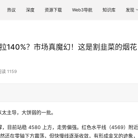
热议
深度
资源下载
Web3导航
知识库
发现
R拉140%？市场真魔幻！这是割韭菜的烟花
阅读 1159
以太主导，大饼弱的一批。
00 支撑，目前站稳 4580 上方，走势偏强。红色水平线（4569）附
 虽然还在零轴下方震荡，但快慢线逐渐收敛，有形成金叉的迹象