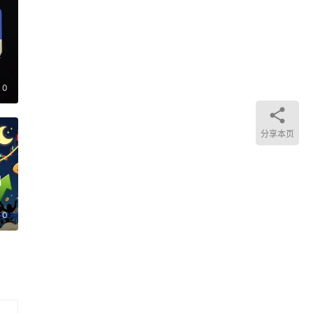
住
？
0
分享本页
出
0