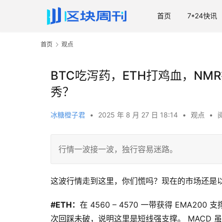
首页
7*24快讯
首页
观点
BTC吃泻药，ETH打鸡血，NM
秀？
冰糖橙子君
•
2025 年 8 月 27 日 18:14
•
观点
•
行情一波接一波，独行容易迷路。
这波行情走到这里，你们慌吗？现在的市场还是
#ETH：
在 4560 – 4570 一带获得 EMA2
次回踩未破，说明这里是短线强支撑。 MACD