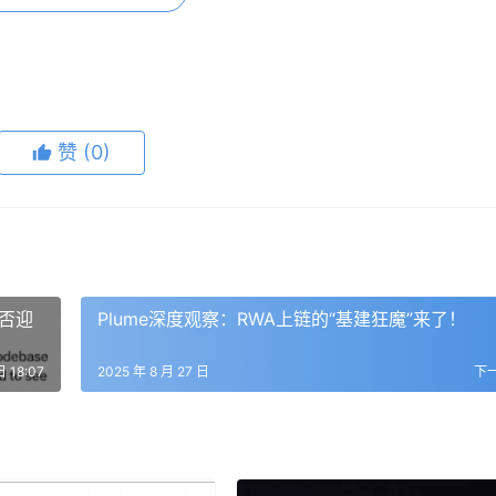
赞
(0)
利就走了。接下来仓位会越来越小，等明年熊市真砸出“黄金坑
能否迎
Plume深度观察：RWA上链的“基建狂魔”来了！
，直接拉了140%。听上去很猛，但这项目老掉牙了，上方套牢盘
日 18:07
2025 年 8 月 27 日
下