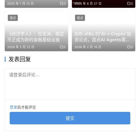
道
2025 年 1 月 12 日
0
2025 年 6 月 27 日
0
多序列器架构及Tendermint共识机制、亚秒级用户体验的
预确认功能，以及基于EIP-1559的费用市场。新版本将支
观点
观点
持多序列器轮流出块并运行共识机制，同时引入交易状态
“预确认”，显著提升交易处理速度。此外，费用市场将优化
《经济学人》：在亚洲，稳定
剖析 a16z 的“AI × Crypto”投
币正成为新的金融基础设施
资论点，盘点AI Agents需要
资源定价，最低费用设定为3 gFRI。升级预计需约15分钟停
的14个加密项目
2026 年 2 月 22 日
0
2026 年 2 月 16 日
0
机时间。
发表回复
据StarkWare消息，
Starknet将于9月1日迈向去中心化排序
的重要阶段，下一重点是SNIP-33提案
请登录后评论...
Tether将于9月1日起停止对Kusama、EOS、Algorand等
五大网络的USDT支持
登录
后才能评论
Tether 计划于 2025 年 9 月 1 日起停止对五大传统区块链
提交
Omni Layer、Bitcoin Cash SLP、Kusama、EOS 和
Algorand 的 USDT 支持，并冻结剩余代币。Tether 称此
举是其优化基础设施、顺应社区使用趋势并将资源重新集中