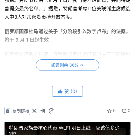
强劲。劳动节过后（9 月 1 日）我们将开始面试，并向特朗
普提交最终名单。」据悉，
特朗普考虑11位美联储主席候选
人中3人对加密货币持开放态度
。
俄罗斯国家杜马通过关于「分阶段引入数字卢布」的法案，
将于 9 月 1 日起生效
据俄罗斯塔斯社报道，俄罗斯国家杜马已通过关于分阶段引
入数字卢布的法案。该法案将从 2026 年 9 月 1 日起生
阅读剩余 86%
效，并规定了数字卢布在支付系统中的实施时间表。根据该
法案，年收入超过 1.2 亿卢布的商家需在 2026 年 9 月 1
日前支持数字卢布支付；年收入超过 3000 万卢布的商家需
赞
(0)
在 2027 年 9 月 1 日前支持；其余商家则需在 2028 年 9
月 1 日前完成接入。
0
0
复制链接
法案同时引入了统一支付二维码系统，将由俄罗斯国家支付
卡系统运营。年收入超过 2000 万卢布的商家必须接受数字
特朗普家族最核心代币 WLFI 明日上线，应该值多少
钱？