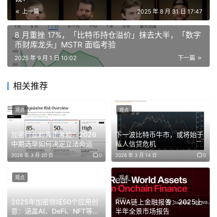
卢布支付，而年收入低于 500 万卢布的商家及无互联网连
上一篇
2025 年 8 月 31 日 17:47
接地区的商家则无此义务。
8 月重挫 17%，「比特币持仓溢价」抹去大半，「数字
项目动态：
币财库龙头」MSTR 面临考验
2025 年 9 月 1 日 10:02
下一篇
WLFI将于9月1日上线以太坊主网，早期投资者将解锁20%
WLFI 发推表示其代币将于 9 月 1 日在以太坊主网上线，早
相关推荐
期支持者（0.015 和 0.05 美元轮次）将解锁 20%，剩余
观点
观点
80% 将由社区投票决定。创始团队、顾问，以及合作伙伴
的代币不会解锁。交易以及首批申领开始时间为 9 月 1 日
加密行业的真正考验：2026
下一波比特币牛市，或将始于
20 点（UTC+8）。
中期选举如何决定立法命运
私人信贷危机
2026 年 3 月 20 日
0
2026 年 3 月 14 日
0
Starknet已批准v0.14.0版本提案，该版本将于9月1日上线
主网
观点
观点
Starknet社区已批准v0.14.0版本提案，该版本将于2025年
2025年加密领域50个应用创
RWA链上金融报告：2025上
意：涵盖AI、DeFi、NFT等赛
半年全景市场报告
9月1日上线主网，标志着去中心化的重要里程碑。更新包括