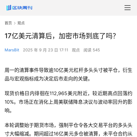
首页
观点
17亿美元清算后，加密市场到底了吗？
MarsBit
2025 年 9 月 23 日 17:11
观点
阅读 545
周一的清算事件导致逾10亿美元杠杆多头头寸被平仓，衍生
品与宏观指标成为决定后市走向的关键。
现货价格日内徘徊在112,965美元附近，较近期高点回落约
10%。市场正在消化上周美联储降息决议与波动率回升的影
响。
本轮调整始于期货市场，强制平仓令各大交易平台的多头头
寸大幅缩减。期间超过16亿美元多仓被清算，未平仓合约从