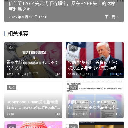
GBTC遭遇赎回。
价值近120亿美元代币待解锁，悬在HYPE头上的达摩
克利斯之剑
周四周五随即出现资金回流，周末前共流入3.85亿美元。此
2025 年 9 月 23 日 17:28
下一篇
类分化数据可能抑制短期动能，但若整体恢复资金流入，中
期买盘支撑依然存在。
相关推荐
基差与期限结构成四季度健康指标。CryptoQuant的CME
观点
观点
年化基差序列（用于衡量套利资本套利需求的指标）从9月
中旬高位回落，需持续观察其是否会维持10%+低位运行，
霍尔木兹的收费站，和买不到
特朗普“解放日”关税被叫停：
这将意味着头寸结构更健康。
的人民币
权力之争与全球经济震动的深
度解读
2026 年 5 月 6 日
0
2025 年 5 月 29 日
0
若基差快速反弹至15%以上高位，则表明杠杆正在反弹中重
观点
观点
新积聚。
Robinhood Chain迎来重量级
刚刚，GPT-5.5 Instant 发
宏观因素仍存边际影响。美联储降息25基点后，美国10年
玩家，Uniswap布局“Pools”
布，奥特曼还邀请马斯克参加
期国债收益率徘徊在4%低位区间，美元指数在新一周走
传递哪儿些信号？
AI 办的派对
2天前
0
2026 年 5 月 6 日
0
强。
观点
观点