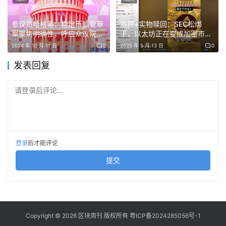
参议员哈格蒂：稳定币监管草
质押+实物赎回：SEC松绑
案聚焦明确性，呼应众议院法
下，以太坊正在变成加密市场
若此态势持续，可能压制加密市场贝塔表现。据
案框架
的「国债」？
2024 年 10 月 11 日
0
2025 年 5 月 13 日
0
MarketWatch十年期国债页面显示，十年期收益率维持在
4.1%附近，美元指数与谨慎的股指期货同步走强。
发表回复
这些数据对快速上行动能构成战术性阻力，但当加密市场由
请登录后评论...
头寸驱动时，其影响往往具有间歇性。
综合这些因素，四季度初的路径分析可归纳为两个对应明显
清算区间与做市商头寸的竞争性区间：
登录
后才能评论
提交
情景A：反弹挤压
推动现货价格升至118,000-124,000美元区间，该区域与
Coinglass热力图上方的清算集群及整数关口常见Gamma
摩擦点重叠。
Copyright © 2026 区块周刊 版权所有
粤ICP备2024285056号-1