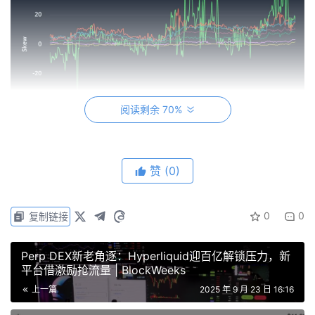
阅读剩余 70%
赞
(0)
当现货价格处于负Gamma区间时，这种配置通常会扩大日
0
0
复制链接
内波动幅度，待价格稳定Gamma转正后波动将趋于平缓。
Perp DEX新老角逐：Hyperliquid迎百亿解锁压力，新
资金流动并非单向而行。Farside Investors数据显示，美国
平台借激励抢流量 | BlockWeeks
现货ETF组合在9月17日周三出现罕见的9月净流出，规模约
上一篇
2025 年 9 月 23 日 16:16
5100万美元。其中IBIT吸纳约1.5亿美元资金，而FBTC和