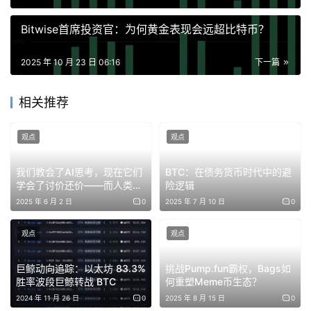
更健康、更稳健的增长奠定了基础。该机制也通过优化JST
Bitwise首席投资官：为何黄金表现会远超比特币？
的代币供应结构，不断增强社区信心并创造长期价值。
2025 年 10 月 23 日 06:16
下一篇
自推出以来，USDD已经成为了加密行业DeFi领域一支重要
的创新力量，通过PSM（价格稳定模块）和Smart
相关推荐
Allocator（智能分配器）的机制设计，确保透明性、安全
性和稳定性，同时提升用户可用性和流动性。目前，USDD
观点
观点
的流通量近5亿美元，并已部署至波场TRON、以太坊、
BNB Chain等主流公链。近期上线的sUSDD还为用户提供
我们教会了AI思考，现在它们
BTC：在债务货币时代中的避
学会了讨价还价——而人类成
险逻辑
了12%的自动储蓄收益。
了交易成本
2025 年 6 月 2 日
0
2025 年 7 月 10 日
0
USDD金库看板与JST回购与销毁机制的正式上线，共同体
观点
观点
现了两大DeFi项目对透明度、可持续性和去中心化治理的持
续承诺。这些举措旨在为社区提供必要的信息公开机制，以
巨鲸动向追踪：以太坊 83.3%
挑战Pump.fun霸权，Bags如
透明、安全和协作的方式为波场TRON生态塑造了一个DeFi
胜率波段巨鲸转战 BTC
何重塑Meme币生态？
透明、安全的未来。
2024 年 11 月 26 日
0
2025 年 8 月 15 日
0