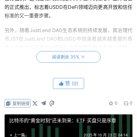
的正式推出，标志着USDD在DeFi领域迈向更高开放和信任
标准的又一重要步骤。
另外，随着JustLend DAO生态系统的持续发展，其治理代
币JST在JustLend DAO和USDD中扮演着越来越重要的角
色。为充分发挥其在治理和生态系统稳定性中的核心作用，
社区引入了JST回购与销毁机制。这一战略举措旨在优化代
阅读剩余 35%
币经济模型，增强长期价值，并提升整个JST生态系统的治
理效率。
赞
(0)
据悉，回购计划的资金主要来源于JustLend DAO的净收
入，和USDD生态系统超过1000万美元阈值的收入。值得
0
0
复制链接
关注的是，所有回购操作都将在链上透明执行，用户可在
USDD金库看板上查看JST回购与销毁计划的关键指标。
比特币的“黄金时刻”还未到来：ETF 买盘只是序章
通过战略性地利用JustLend DAO和USDD的收入，回购销
上一篇
2025 年 10 月 23 日 04:14
毁计划为JST建立了可持续的通缩模型，为整个生态系统的