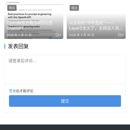
观点
观点
免责声明：本文提供的信息不是交易建议。BlockWeeks.com
OpenAI官方教你8招玩透
以太坊的“中年危机”——
不对根据本文提供的信息所做的任何投资承担责任。我们强烈
ChatGPT
Layer2太火了，主网没人用
建议在做出任何投资决策之前进行独立研究或咨询合格的专业
了？
2026 年 7 月 17 日
0
2026 年 3 月 30 日
0
人士。
发表回复
请登录后评论...
登录
后才能评论
提交