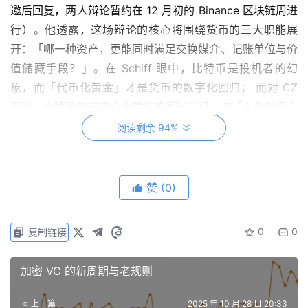
邀后回复，两人辩论暂约在 12 月初的 Binance 区块链周进
行）。他透露，这场辩论的核心将围绕货币的三大职能展
开：「哪一种资产，更能同时满足交换媒介、记账单位与价
值储藏手段？」。在 Schiff 眼中，比特币是投机者的幻
象，而「代币化黄金」才是货币的数字化回归； 而对 CZ
来说，比特币是去中心化信仰的底层共识，是「人类对权力
的自我修正」。
阅读剩余 94%
于是，这场访谈不只是一次对话，更像是两种时代、两种信
仰、两种货币观之间的「辩前序章」。以下为访谈原文内
赞
(0)
容，由 Odaily 星球日报编译，为便于阅读流畅，内容有一
定删减。
0
0
复制链接
原文如下
加密 VC 的新周期与老规则
主持人：我看了您很多访谈，比如 2007 年您预警危机时主
上一篇
2025 年 10 月 28 日 20:33