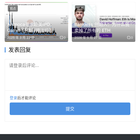
而珍贵的实物商品。黄金之所以优于其他商品，能长期作为
观点
观点
货币使用，是因为它拥有一系列独特属性：可分割、可替
代、耐久、易携带。比特币确实在这些属性上模仿了黄金，
Animoca寻求赴美IPO，
Bankless 创始人：为什么我
但缺失了最核心的一点——实际价值。
GameFi还值得押注吗？
卖掉了所有的 ETH
2025 年 5 月 23 日
0
2026 年 5 月 27 日
0
没有这一点，其他一切都成了空谈。你可以把「虚无」切分
发表回复
成无数小块，但它仍然是「虚无」。黄金之所以可以被分
割，是因为它本身就是有价值的物质。
请登录后评论...
从元素学角度看，黄金是地球上最有用的金属之一。它之所
以不被更广泛地用于工业，是因为太贵、太稀缺——而这恰
恰构成了它的价值。黄金被用于许多领域：最直观的是首
登录
后才能评论
饰，虽然你也能用其他金属做饰品，但人们更偏爱黄金。除
提交
此之外，它还应用于电子设备、航天、医疗、牙科等多个行
业。
另一个重要用途，就是货币。黄金能成为价值储藏手段，是