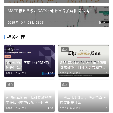
持人都在笑，还有在金价 1200 美元时您坚持看多 5000
美元并与主持人激烈争论。这些预测最终都被证实了。我想
MSTR被评B级，DAT公司还值得了解和投资吗？
从这里切入：您认为加密圈理解黄金的最大误区是什么？
2025 年 10 月 28 日 22:35
下一篇
Peter Schiff：
很多人误解黄金，是因为他们想为比特币辩
护。比特币没有任何内在价值——它不是可以被用来制造东
相关推荐
西的原料，也不是能被消费的物品。它只是一个数字符号，
你可以转给别人，而别人拿到后同样也做不了什么，只能继
观点
观点
续转给下一个人。
管中窥豹，灰度上线的SXT信
SBF 首次狱中受访：向特朗普
托是什么？
寻求赦免，自称因给共和党捐
于是他们想当然地把黄金也归为这一类，认为黄金不过是一
款被 DOJ 「盯上」
2025 年 6 月 25 日
0
2025 年 2 月 21 日
0
块「无用的石头」，有价值只是因为人们「相信它有价
值」。他们据此得出结论：既然黄金能「凭信念」定价，那
观点
观点
比特币也可以。
AI的成本困局：基础设施经济
币圈故事退潮后，华尔街真正
但他们忽略了最关键的一点：黄金确实有内在价值，而且价
学将如何重塑市场下一阶段
想要的是什么
值极高。这正是它能成为货币的根本原因——它是一种稀缺
2026 年 3 月 26 日
0
2026 年 6 月 18 日
0