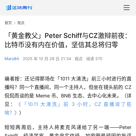
首页
观点
「黄金教父」Peter Schiff与CZ激辩前夜：
比特币没有内在价值，坚信其总将归零
MarsBit
2025 年 10 月 28 日 21:34
观点
阅读 570
编者按：还记得那场在「1011 大清洗」前三小时进行的直
播吗？同一个直播间、同一个主持人，但坐在镜头前的 CZ
侃侃而谈的是 Meme 币、BNB 生态、去中心化未来。（详
见：
《「10.11 大清洗」前 3 小时，CZ 直播说了些
啥？》
）
短短两周后，主持人将麦克风递给了另一端——Peter
Schiff，经济学家、黄金忠实信徒、加密圈最顽固的批评