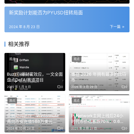
过去两年半里，以太坊的交易数量保持相对稳定，而 L2 的
总交易量在 2024 年 8 月超过了 L1 的 10 倍。
新奖励计划能否为PYUSD扭转局面
L2 活动的增长归因于新的 L2 的推出以及一些现有 L2 的成
2024 年 8 月 23 日
下一篇
功。自 3 月以来，Base 和 Arbitrum 的每日交易量均超过
了以太坊。这是以太坊路线图设计的一部分，因为汇总
相关推荐
（rollups）是以太坊扩展性的关键，通过利用以太坊的安
全性，为主网提供了更便宜的执行替代方案。
观点
观点
虽然这张图表汇总了多个 L2 的交易量，但每一个 L2 都为
Buzz引爆财富效应，一文全面
谁在 2026 年拥有最多的比特
盘点DeFAI赛道项目
币
以太坊提供了替代的区块空间，突显了 L1 活动向 L2 迁移
2025 年 1 月 9 日
0
2026 年 3 月 29 日
0
的趋势。
观点
观点
以太坊 L2 的日益重要性也体现在它们吸引了以太坊去中心
化交易所（DEX）市场份额的能力上。在 EIP-4844 升级
巨鲸动向追踪：Wintermute
Pi Network主网上线后24小
后，以太坊 L2 将以太坊的 DEX 市场份额压低至 60% 以
再向币安充值586万美元
时代币价格暴跌70%：0.6的
APE，近期累计已转移879万
PI值得买吗?
下。
2024 年 10 月 24 日
0
2025 年 2 月 21 日
0
枚