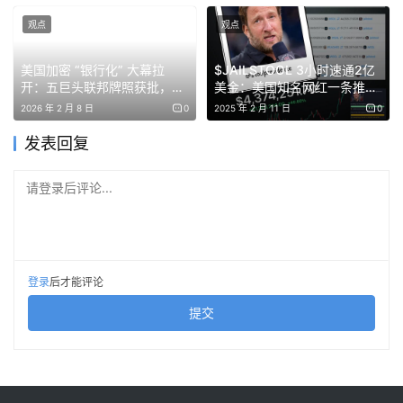
这也强调了随着越来越多的 rollups 网络出现，流动性环境
观点
观点
正在变得更加分散。
美国加密 “银行化” 大幕拉
$JAILSTOOL 3小时速通2亿
开：五巨头联邦牌照获批，撼
美金：美国知名网红一条推
动万亿美元结算权
文，再次燃起Meme炒作浪潮
2026 年 2 月 8 日
0
2025 年 2 月 11 日
0
尽管这些 L2 成功显著，但由于 EIP-4844 升级，它们在以
发表回复
太坊上发布数据的成本相对较低。EIP-4844 于 2024 年 3
请登录后评论...
月实施，为以太坊引入了一种名为“blobs”的新数据存储机
制，相较于之前的 calldata 结构，这是一种更便宜的替代
方案。
登录
后才能评论
2024 年 3 月，L2 在以太坊上的费用超过了 10,000
ETH，但到 7 月份，这一费用下降到不足 400 ETH，下降
提交
了约 96%。随着成本的下降，L2 对 ETH 销毁的贡献也大
大减少，并帮助降低了主网上的 gas 价格。