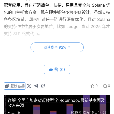
配套应用，旨在打造简单、快捷、易用且完全为 Solana 优
化的自主托管方案。现有硬件钱包多为多链设计，虽然支持
各条区块链，却未针对任一链进行深度优化，且对 Solana
的支持也往往居于次要地位，比如 Ledger 直到 2025 年才
支持 SLP 格式代币。
通过 Unruggable 硬件钱包和应用，用户可直接进行兑换、
阅读剩余 92%
质押、借贷、赚取收益、转账及资产管理。Unruggable 深
度整合了 Jito 以实现交易优化，并内置 S quads 多签、
Jupiter 借贷与兑换、Titan 聚合交易、Anza 隐私转账、
赞
(0)
SNS、DeFi Carrot、Privacy Cash等原生功能。
0
0
复制链接
Unruggable 希望为 Solana 提供热钱包般的速度与便捷，
同时实现冷钱包级的安全保障，用户仅需不足 30 秒即可完
详解“全面向加密货币转型”的Robinhood最新基本面及
成安全设置。Unruggable 的配套应用全平台兼容，完全开
收入来源
源且全部由 Rust 语言编写。
上一篇
2025 年 12 月 16 日 14:02