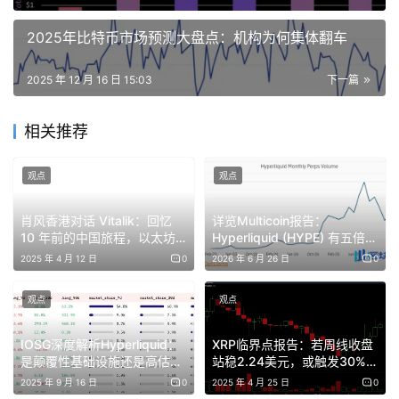
分赛区：消费者应用
2025年比特币市场预测大盘点：机构为何集体翻车
第一名：Capitola
2025 年 12 月 16 日 15:03
下一篇
X 链接：https://x.com/ryanchern
相关推荐
介绍：Capitola 是一个预测市场原生聚合器，允许用户能
够以最优价格跨平台投注所有赛事。
观点
观点
肖风香港对话 Vitalik：回忆
详览Multicoin报告：
第二名：Superfan
10 年前的中国旅程，以太坊
Hyperliquid (HYPE) 有五倍上
的未来与香港角色
涨空间 | BlockWeeks
2025 年 4 月 12 日
0
2026 年 6 月 26 日
0
X 链接：https://x.com/superfan_one
观点
观点
介绍：Superfan 是一个基于 Solana 与 MetaDAO 基础设
施构建的元宇宙唱片厂牌，旨在通过预测市场机制将粉丝的
IOSG深度解析Hyperliquid：
XRP临界点报告：若周线收盘
信念转化为艺术家的信用。粉丝可通过代币持有厂牌股份，
是颠覆性基础设施还是高估值
站稳2.24美元，或触发30%级
泡沫？
脉冲行情
投票决定资助哪些艺术家，并从还款中获益。
2025 年 9 月 16 日
0
2025 年 4 月 25 日
0