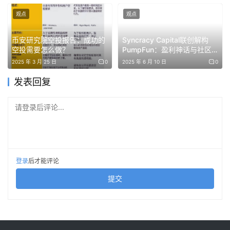
第三名：Fora
观点
观点
X 链接：https://x.com/ForaMarkets
币安研究院空投报告：成功的
Syncracy Capital联创解构
空投需要怎么做？
PumpFun：盈利神话与社区
信任崩塌
2025 年 3 月 25 日
0
2025 年 6 月 10 日
0
介绍：Fora 是一个支持群聊的社交型交易平台兼预测市场
协议。
发表回复
第四名：Toaster.trade
请登录后评论...
X 链接：https://x.com/ToasterDotTrade
介绍：Toaster.trade 是一个由Hyperliquid驱动的 Solana
登录
后才能评论
轻量化交易平台。
提交
第五名：Nomu
X 链接：https://x.com/EatwithNomu