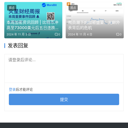
求逐步枯竭，甚至被完全消化时，可能意味着一轮结构性的
观点
观点
抛售压力正在告一段落。
本周加密资讯回顾 | 比特币冲
裁员潮下的加密盛宴：光鲜外
高至73000美元后五日连跌，
表背后的危机
从这个角度来看，本轮退出队列清零，与进入队列同步上
ETF流入量创历史新高
2024 年 11 月 3 日
0
2024 年 11 月 4 日
0
升，的确构成了一种值得关注的变化。但是我认为，
这种变
化虽然在表面上形成了积极共振，但其对市场价格的影响
发表回复
力，注意是“影响力”，与 9 月份“高退出、低进入”的阶段并
请登录后评论...
不对等。
因为进入质押队列的 ETH，并不等同于“当下新增
资金正在积极买入 ETH”。相当一部分进入质押的筹码，
很
可能已在更早阶段完成建仓，只是选择在当前时间点进行再
配置。
因此，质押队列的上升，更多反映的是资金对长期收
登录
后才能评论
益、网络安全性以及质押回报稳定性的
偏好变化，而非即时
提交
价格需求的显著增强。
这也意味着，当前队列结构的改善，
更偏向于预期修复，而非对短期价格形成同等强度的推动。
尽管如此，当前质押进入队列的显著增长，仍然值得关注。