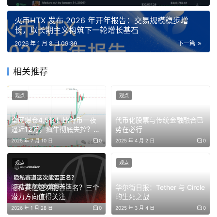
火币HTX 发布 2026 年开年报告：交易规模稳步增
长，以长期主义构筑下一轮增长基石
2026 年 1 月 8 日 09:39
下一篇
相关推荐
质押队列是“情绪指标”，但并非价格信号？
观点
观点
全网爆仓4.5亿！比特币一夜
代币化股票与传统金融融合已
通常而言，验证者队列的变化被视为观察市场情绪的重要风
逼近12万，疯牛彻底失控？背
势在必行
向标。背后的逻辑在于，以太坊 PoS 为了保障共识稳定
后这两件事你一定要知道！
2025 年 7 月 10 日
0
2025 年 4 月 2 日
0
性，并不允许节点随意进出，而是通过流量控制机制，对质
观点
观点
押与退出行为进行节奏调节。
隐私赛道这次能否正名？三个
华尔街日报：Tether 与 Circle
因此，当 ETH 价格处于高位阶段时，退出需求往往容易累
潜力方向值得关注
的生死之战
积，部分质押者可能会选择兑现收益，不过潜在卖压并不会
2026 年 1 月 28 日
0
2025 年 3 月 4 日
0
瞬间释放，而是通过退出队列在链上被“拉长”；而当
退出需