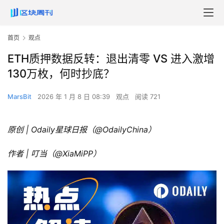
首页
观点
ETH质押数据反转：退出清零 VS 进入激增
130万枚，何时抄底？
MarsBit
2026 年 1 月 8 日 08:39
观点
阅读 721
原创 | Odaily星球日报（
@OdailyChina
）
作者 | 叮当（
@XiaMiPP
）