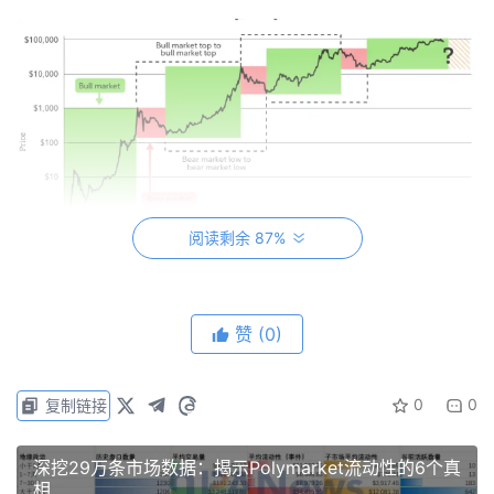
阅读剩余 87%
周期模型的本质，依赖的是高度同质化的资金行为：相似的
赞
(0)
风险偏好、相近的持仓周期、对价格本身的高度敏感性。但
2026 年前后的加密市场，正逐步脱离这一前提条件。随着
0
0
复制链接
合规渠道打开、机构级托管与审计体系成熟，以及加密资产
被纳入更广泛的资产配置讨论框架，市场中的边际定价力量
深挖29万条市场数据：揭示Polymarket流动性的6个真
发生了变化。越来越多资金并非以“择时交易”为核心目标，
相