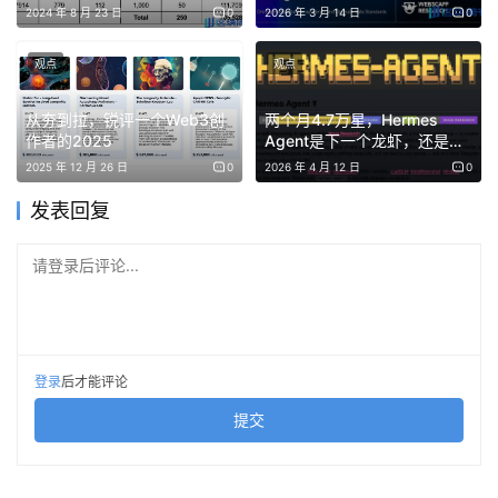
Solv积分空投
伴，提升机构透明度
2024 年 8 月 23 日
0
2026 年 3 月 14 日
0
退化为影响节奏的背景因素。市场不再围绕一个中心叙事高
速共振，而是在多重逻辑并行的状态下缓慢演化。这意味
观点
观点
着，未来的风险不再集中于单一顶部崩塌，而更多体现在结
从夯到拉，锐评一个Web3创
两个月4.7万星，Hermes
构错配与认知滞后；同样，机会也不再来自押注整体行情，
作者的2025
Agent是下一个龙虾，还是另
而来自于对长期趋势与角色分化的提前识别。
一个故事？
2025 年 12 月 26 日
0
2026 年 4 月 12 日
0
从这个角度看，周期的“失效”并不是加密市场走向成熟的代
发表回复
价，而恰恰是其开始脱离早期投机属性、迈向系统化资产阶
请登录后评论...
段的标志。2026 年的加密市场，不再需要用牛与熊来定义
方向，而需要用结构、功能与时间来理解其真实运行状态。
二、比特币的角色转变：从高波动资产到结构
登录
后才能评论
性储备工具
提交
如果说周期逻辑正在失效，那么比特币本身的角色转变，正
是这一变化最直接、也最具解释力的体现。长期以来，比特