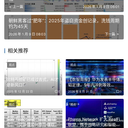
而是以长期配置、风险对冲或功能性使用为出发点进入市
上一篇
2026 年 1 月 9 日 06:01
场。这类资金不追逐极端波动，反而在下行中吸收流动性，
在上行中降低换手率，其存在本身就在削弱传统牛熊周期所
朝鲜黑客过“肥年”：2025年盗窃资金创记录，洗钱周期
约为45天
依赖的情绪反馈回路。
2026 年 1 月 9 日 08:03
下一篇
更重要的是，加密市场内部结构的复杂化，也正在瓦解“整
体同涨同跌”的周期假设。比特币、稳定币、RWA、公链资
相关推荐
产、应用型代币之间的逻辑差异不断放大，它们所对应的资
金来源、使用场景与价值锚定方式已经难以被同一套周期语
观点
观点
言所覆盖。当比特币越来越像一种中长期价值储备工具，稳
比特币挖矿已成过去式，AI才
【数智周报】华为发表半导体
定币成为跨境结算与链上金融的基础设施，而部分应用资产
是新风口？
韬定律，5年内冲刺等效
开始以现金流与真实需求定价时，所谓“牛市”或“熊市”本
1.4nm制程；MiniMax将A股
2025 年 12 月 22 日
0
2026 年 5 月 31 日
0
上市；宇树科技冲刺科创板；
身，就失去了作为统一描述框架的意义。
Anthropic融资650亿美元，
观点
观点
投后估值超OpenAI
因此，2026 年的加密市场，更合理的理解方式并非“下一
轮牛市是否开启”，而是“不同资产所处的结构阶段是否发生
Solv Protocol锁仓总值破12
Pharos Network 扩大 RealFi
亿，一文读懂如何参与赚取
联盟，携手战略研究和智能伙
变化”。周期没有消失，但它正在从决定方向的核心变量，