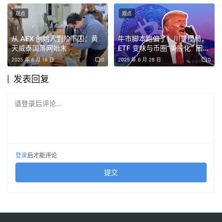
这些数字说明，在稳定币交易、资产流转和高频交互等多个
方向上，BNB Chain已经经受住了真实使用场景的长期检
观点
观点
验。
从 AEX 创始人到阶下囚：黄
牛市脚本跑偏了！川普搅局，
天威泰国落网始末
ETF 变味与币圈“美股化” 困
相比数据本身，更容易被用户感知的，是链上的活跃氛围。
局：我们是不是走错了片场？
2025 年 6 月 16 日
0
2025 年 6 月 28 日
0
2025年上半年，在 @Four_FORM_ 平台推动下出现多轮
发表回复
Meme 行情，$FLOKI、$Cheems、$BROCCOLI 等
Meme 币快速爆发，带动 BNB Chain 再次成为散户热点
请登录后评论...
链。下半年开始，以 $币安人生等中文 Meme 币为代表的
新一轮行情则彻底点燃中文社区热情。
热度回归后，链上Meme的交易量虽然有所回落，稳定币热
登录
后才能评论
度则继续上升。$USDC、$USDT、$USD1、$U 等稳定币
广泛参与在支付、借贷、收益类产品中的应用。同时，
提交
Circle、BlackRock 等机构将稳定币或货币市场基金上链，
BNB Chain 成为首批承载平台之一，显示出资产正逐步在
链上沉淀并长期留存。