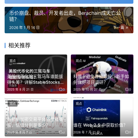
币价崩盘、裁员、开发者出走，Berachain成天亡公
链？
2026 年 1 月 16 日
下一篇
相关推荐
观点
观点
美股代币化的三驾马车谁能拔
科普 | 避免盲目跟投，新手如
得头筹？详解StableStocks、
何做好项目调研？
xStocks 与 Robinhood的差
2025 年 8 月 21 日
0
2025 年 10 月 27 日
0
图：BNB Chain日均交易量
异
观点
观点
有哪些加密交易平台将登陆美
图：BNB Chain TVL（总锁定价值）
股，估值分别是多少？
谁在 Web 2.5 中获取价值？
2025 年 8 月 7 日
0
2026 年 7 月 21 日
0