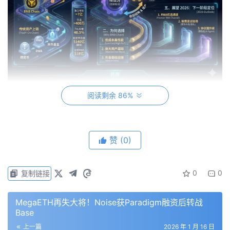
阅读剩余 86%
一、2025 年，BNB Chain 已不只是加密散户的乐土
如果只看数据，BNB Chain在2025年交出了一份全面增长
赞
(0)
的答卷：
独立地址总数突破7亿、日活跃用户超过 400 万
0
0
复制链接
日均交易量在10月峰值达3100万笔
TVL年增40.5%
MegaETH再失大将！Noise获Paradigm融资后转战
Base
稳定币总市值翻倍至140亿美元
上一篇
2026 年 1 月 16 日
链上合规RWA资产达到18亿美元