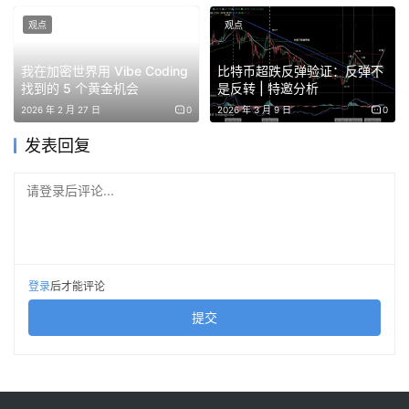
当华尔街还在争论，数字人民币先给用户“分钱”了
观点
观点
数字人民币告别M0成为M1，支持持币生息，银行可自主开
我在加密世界用 Vibe Coding
比特币超跌反弹验证：反弹不
发增值服务，智能合约支持可编程支付，加速跨境应用。而
找到的 5 个黄金机会
是反转 | 特邀分析
2026 年 2 月 27 日
0
2026 年 3 月 9 日
0
数字人民币要想真正完成从政策工具到大众产品的跃迁，真
正的考验，或许才刚刚开始。但其路径和潜力已比过去更加
发表回复
清晰。
请登录后评论...
纽交所奇袭链上，代币化证券迎来“终局之战”？
纽交所宣布开发代币化证券平台，推动24/7交易与即时结
算，重塑传统金融规则，或将引发加密市场格局大洗牌。
登录
后才能评论
提交
从共识到撕裂：CLARITY法案延期背后的加密路线之争
原定于1月中旬在美国参议院关键审议的《数字资产市场清
晰法案》（CLARITY Act）被紧急推迟。此次延期直接源