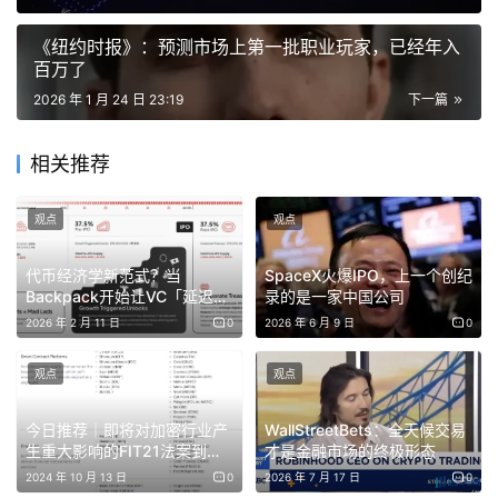
食、睡眠、锻炼。
《纽约时报》：预测市场上第一批职业玩家，已经年入
百万了
宏观视角
2026 年 1 月 24 日 23:19
下一篇
华尔街教父、欧央行行长与历史学家激辩：“AI、关税和地
缘”将把世界拖向“1930”？
相关推荐
在2026年世界经济论坛上，全球顶级金融领袖与历史学家
观点
观点
发出警告，认为当前由人工智能、政府债务高企、贸易保护
主义及地缘政治分裂构成的复杂局面，与1920年代走向大
代币经济学新范式？当
SpaceX火爆IPO，上一个创纪
Backpack开始让VC「延迟满
录的是一家中国公司
萧条前夕存在令人不安的相似性。
足」
2026 年 2 月 11 日
0
2026 年 6 月 9 日
0
不动武也不加税了，特朗普一出“格陵兰TACO”救了美股
观点
观点
美股大幅反弹，特朗普就格陵兰危机改口安抚市场，中概股
今日推荐｜即将对加密行业产
WallStreetBets：全天候交易
表现强劲。地缘风险缓和，但黄金涨势难改，市场关注后续
生重大影响的FIT21法案到底
才是金融市场的终极形态
变化。
是什么？
2024 年 10 月 13 日
0
2026 年 7 月 17 日
0