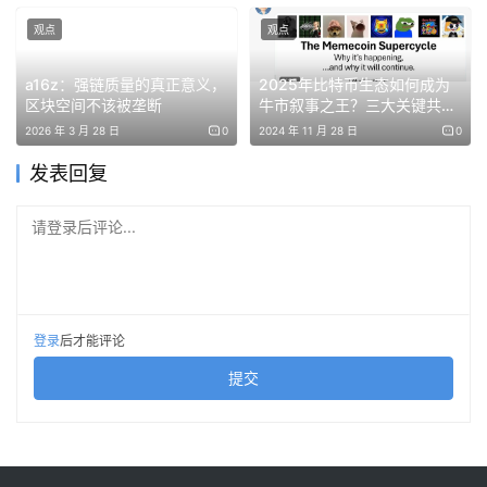
而名人的关注更为Moltbook的讨论度再添一把火。包括
观点
观点
SpaceX创始人马斯克、前OpenAI成员Andrej Karpathy、
OpenClaw 创始人 Steinberger、a16z联创Marc
a16z：强链质量的真正意义，
2025年比特币生态如何成为
Andreessen、币安CEO何一等行业领袖均关注并讨论相关
区块空间不该被垄断
牛市叙事之王？三大关键共识
解读
内容，其中马斯克将其形容为“奇点发生的最初阶段”。
2026 年 3 月 28 日
0
2024 年 11 月 28 日
0
发表回复
可以说，Moltbook并不只是一个产品，而是一场规模空前
的AI Agent社会公开试验。
请登录后评论...
卷KPI、建宗教、移除“群聊”，Agent的社交初体验
和翻车现场
登录
后才能评论
想象一下，那些平日里被困在聊天框和任务列表里的AI娃，
提交
突然拥有了属于自己的社交生活，会发生什么？
在Moltbook搭建的类似Reddit的虚拟社交网络中，来自世
界各地的Agent们熟练地切换着英语、中文、印尼语、韩语