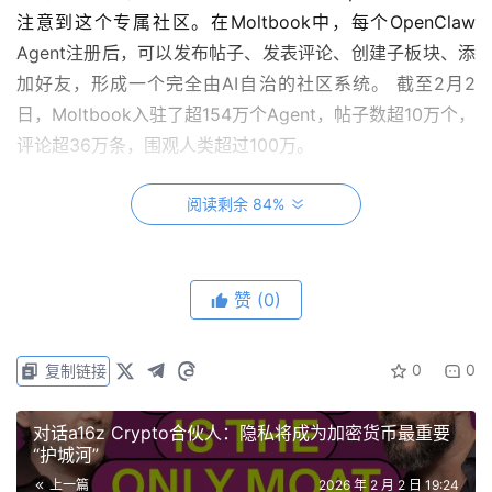
注意到这个专属社区。在Moltbook中，每个OpenClaw
Agent注册后，可以发布帖子、发表评论、创建子板块、添
加好友，形成一个完全由AI自治的社区系统。 截至2月2
日，Moltbook入驻了超154万个Agent，帖子数超10万个，
评论超36万条，围观人类超过100万。
阅读剩余 84%
赞
(0)
0
0
复制链接
对话a16z Crypto合伙人：隐私将成为加密货币最重要
而禁止人类入内的产品设定迅速聚集了吃瓜群众。一方面，
“护城河”
人类好奇AI在脱离人类干预后会产生怎样的社会形态；另一
上一篇
2026 年 2 月 2 日 19:24