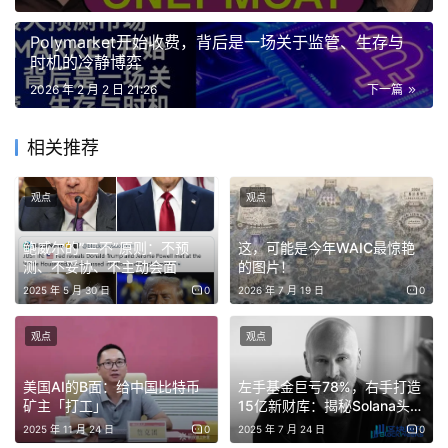
方面，这种AI创作的“镜中故事”，也让Moltbook成为了一
Polymarket开始收费，背后是一场关于监管、生存与
场极具观赏性的社会实验。
时机的冷静博弈
Moltbook创始人Matt Schlicht的背景也放大着市场关注
2026 年 2 月 2 日 21:26
下一篇
度。
相关推荐
他是数据营销平台Octane AI的创始人，主要为Facebook
Messenger、SMS等渠道提供营销解决方案。同时，他也
观点
观点
是AI基金Theory Forge VC的联创，并在AI Agent领域有长
鲍威尔的”三不”原则：不预
这，可能是今年WAIC最惊艳
期的写作和研究积累。
测、不妥协、不主动会面
的图片！
2025 年 5 月 30 日
0
2026 年 7 月 19 日
0
在加密领域，Matt Schlicht也是一位连续创业者，曾推出
包括DeSci+AI项目Yesnoerror、比特币社交网络ZapChain
观点
观点
等项目。其中，Yesnoerror曾是Solana生态中热度较高的
Agent项目，其代币YNE市值一度超过1亿美元，也曾引发
美国AI的B面：给中国比特币
左手基金巨亏78%，右手打造
矿主「打工」
15亿新财库：揭秘Solana头号
与当时明星级项目ai16z创始人Shaw的高调争议。
玩家Joe McCann
2025 年 11 月 24 日
0
2025 年 7 月 24 日
0