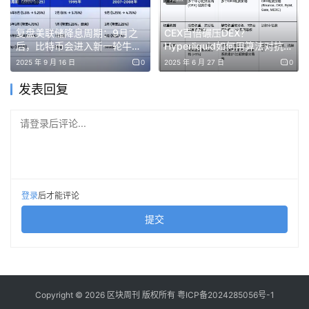
名实业Habib Elghanian就是一个典型的悲剧。他曾是伊朗
现代化的重要推动者，其家族建造了伊朗第一座私营高层建
复盘美联储降息周期：9月之
CEX百倍碾压DEX？
后，比特币会进入新一轮牛市
Hyperliquid如何用算法对抗币
筑——标志性的十七层Plasco Building，并引进了大量的
吗？
安霸权
2025 年 9 月 16 日
0
2025 年 6 月 27 日
0
西方先进技术 。然而，他在1979年伊斯兰革命后迅速被
发表回复
捕，并以“间谍罪”、“腐败”以及“与上帝的敌人交友”等莫须
有的罪名被伊斯兰革命法庭判处死刑并由行刑队枪决，成为
请登录后评论...
首位被新政权处决的商界领袖 。
登录
后才能评论
提交
Copyright © 2026 区块周刊 版权所有
粤ICP备2024285056号-1