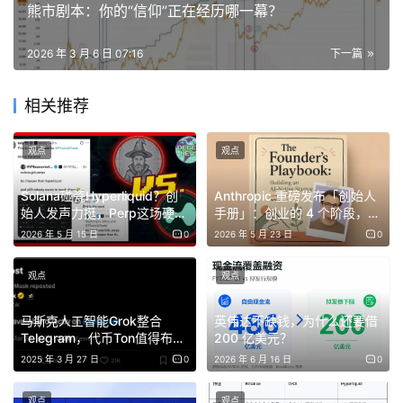
熊市剧本：你的“信仰”正在经历哪一幕？
2026 年 3 月 6 日 07:16
下一篇
相关推荐
观点
观点
当他们乘坐的航班艰难升空时，机长通过广播宣布了一个令
Solana碰瓷Hyperliquid？创
Anthropic 重磅发布「创始人
所有乘客胆寒的消息：“你们是幸运的，这是离开伊朗的最
始人发声力挺，Perp这场硬仗
手册」：创业的 4 个阶段，用
后一架航班。机场已正式关闭，Khomeini 已经回到伊朗
不好打
AI 全部重构
2026 年 5 月 15 日
0
2026 年 5 月 23 日
0
了！”Regine的母亲告诫孩子们永远不要回头，因为他们此
生将再也无法踏足这片土地。他们留下的房地产、企业和各
观点
观点
类无法带走的实物资产，最终全部落入新政权之手，成为了
马斯克人工智能Grok整合
英伟达不缺钱，为什么还要借
历史的尘埃 。
Telegram，代币Ton值得布局
200 亿美元？
吗？
2025 年 3 月 27 日
0
2026 年 6 月 16 日
0
对于那些由于各种原因未能或不愿及时逃离的伊朗富豪而
言，代价往往是极其致命的。被称为“德黑兰商业巨头”的著
观点
观点