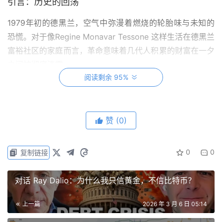
引言：历史的回荡
1979年初的德黑兰，空气中弥漫着燃烧的轮胎味与未知的
恐慌。对于像Regine Monavar Tessone 这样生活在德黑兰
富裕社区的家庭而言，革命意味着几代人积累的财富在一夕
之间被彻底清零。
阅读剩余 95%
在Regine的记忆中，那个清晨充满了绝望与混乱。她的父
亲满头大汗地将十二个巨大的行李箱塞进汽车，甚至将其绑
在车顶上。当Regine的母亲试图跑回屋内多拿几件珍贵的
赞
(0)
银器和铜盘时，父亲爆发出绝望的怒吼，警告他们已经“没
有时间了” 。在前往Mehrabad机场的路上，满载财物的汽
0
0
复制链接
车因为超载而爆胎，在那个命悬一线的时刻，父亲向路过的
陌生人倾其所有，只求能把家人按时送到机场 。他们极其
对话 Ray Dalio：为什么我只信黄金，不信比特币？
幸运地搭乘了机场关闭前最后一架离开伊朗的民航客机。
上一篇
2026 年 3 月 6 日 05:14