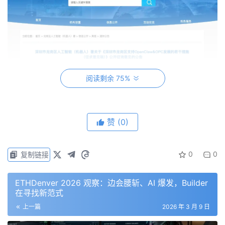
阅读剩余 75%
赞
(0)
0
0
复制链接
ETHDenver 2026 观察：边会腰斩、AI 爆发，Builder
今年政府工作报告首次提出“智能体”概念，明确“培育智能经
在寻找新范式
济新形态”，并强调“支持发展适应人工智能时代的创业形
上一篇
2026 年 3 月 9 日
态”。“龙虾十条”的出台，正是对这一战略部署的快速响应与