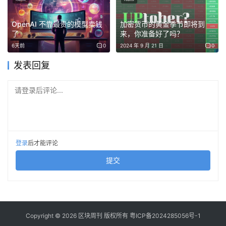
即用的“龙虾盒子”（AI NAS）硬件，按市场价30%给予补
贴。
OpenAI 不靠最贵的模型卖钱
加密货币的黄金季节即将到
了
来，你准备好了吗？
鼓励创新，重奖应用。
为激励技术攻关，龙岗拟对向国际主
6天前
0
2024 年 9 月 21 日
0
流社区贡献关键代码、开发上架龙岗优势产业技能包的企
发表回复
业，经认定最高可获200万元补贴。同时，实施“OpenClaw
数字员工应用券”，支持企业采购或自建解决方案，按投入
请登录后评论...
40%给予补贴，单家企业年度最高200万元。每年还将遴选
一批在智能制造、智慧政务等领域具有深度应用的示范项
目，授予称号并给予最高100万元奖励。
登录
后才能评论
送三个月免费算力、补三成大模型调用费
提交
随着AI技术发展，一个人借助智能工具和完备供应链运营一
家具有竞争力的公司（OPC，One Person Company，一
人公司）正成为现实，越来越多身兼数职的“超级个体”开始
Copyright © 2026 区块周刊 版权所有
粤ICP备2024285056号-1
涌现。