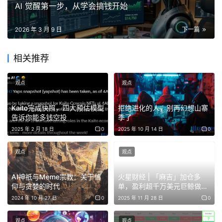
精准落地。
AI 觉醒第一步，从学会搞钱开始
免费部署、数据补贴、硬件补贴
2026 年 3 月 9 日
下一篇
针对智能体从“能看会说”向“能干会干”进化过程中的关键需
相关推荐
求，“龙虾十条”以支持OpenClaw这一被誉为智能体“操作
手”的项目为突破口，推出一系列“包圆式”服务。
观点
观点
免费部署，开箱即用。
政策鼓励平台企业打造“龙虾服务
Kaito完成快照，四大预估模型
拒绝进化的人，别再幻想山寨
区”，拟为开发者免费提供OpenClaw部署服务，免除复杂
告诉你能多钱空投
季了
的环境搭建烦恼。政府将对平台给予相应补贴，真正实现开
2025 年 2 月 18 日
0
2025 年 10 月 14 日
0
发者“拎包入住”。
观点
观点
数据要素，开放共享。
龙岗拟开放低空经济、智慧交通、医
AI神祇与Meme宗教：关于信
火星财经 | 「麻吉」加仓多
疗健康、城市治理等领域的大规模高质量脱敏公共数据，降
仰与贪婪的时代
单，盈利超千万美元巨鲸做空
低公共数据使用成本。对购买数据治理、标注等服务用于
1000枚BTC
2024 年 10 月 27 日
0
2025 年 11 月 28 日
0
OpenClaw开发的企业，按费用给予50%补贴；对购买即插
观点
观点