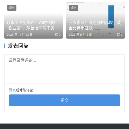
后一丝流动性的时候，更显得非常讽刺。
观点
观点
但关停不等于失败。恰恰相反，Tally 留下的成绩单，足够
段永平罕见发声：AI时代的
非农惨淡！降息预期暴增，黄
让整个行业记住他们。
“铁韭菜”、茅台信仰与不买通
金比特币狂飙
用电气的底层逻辑
2025 年 11 月 13 日
0
2025 年 9 月 5 日
0
五年时间里，通过 Tally 基础设施流转的支付总额超过 10
发表回复
亿美元；他们帮助运营的系统保护了超过 800 亿美元的价
值；超过 100 万人访问过平台；数百个组织通过 Tally 实现
请登录后评论...
自我治理；数千万个代币持有者地址在这里投下过提案票。
更硬核的是：他们从未发生过一次重大安全事件。
登录
后才能评论
在加密世界里，这几乎是奇迹。DDoS 攻击、、持续的基础
设施压力、Gensler 时代监管的灰色地带……Tally 扛过了所
提交
有该扛的考验，还顺手保护了整个生态。无论是顶级 DeFi
项目，还是曾经臭名昭著的 Ooki DAO，都曾是他们的用
户。Tally 用实际行动证明：去中心化治理在规模化层面，