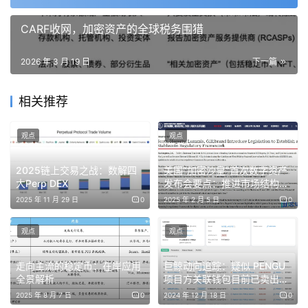
现实却给了他们一记重拳。
CARF收网，加密资产的全球税务围猎
过去几年，加密行业确实跑出了巨型成功案例，但产品市场
2026 年 3 月 19 日
下一篇
契合点几乎全集中在支付和投机两大赛道。消费者应用、协
议社区、真正需要重度治理的组织生态，并没有以支撑一家
相关推荐
基础设施公司生存的规模长出来。Tally 不是没努力，他们
花了整整五年时间为 DAO 摇旗呐喊，可当市场没有给到足
观点
观点
够养分时，再坚定的信念也扛不住现实。
2025链上交易之战：数解四
美国“加密沙皇”首次数字资产
大Perp DEX
发布会要点：推进市场结构与
公告里写得很清楚：「你必须接受世界本来的样子，而不是
稳定币法案，正在评估比特币
2025 年 11 月 29 日
0
2025 年 2 月 5 日
0
你希望它成为的样子。」这句话，说得既残酷又清醒。治理
储备
工具赛道还没等到它的时代，Tally 选择主动止损，而不是
观点
观点
硬撑着卖代币、许下无法兑现的承诺。这份克制，在当下浮
躁的加密市场里，显得格外珍贵。
走向主流的稳定币：在岸应用
巨鲸动向追踪：疑似 PENGU
全景解析
项目方关联钱包目前已卖出
1.76 亿枚代币
2025 年 8 月 7 日
0
2024 年 12 月 18 日
0
看看那些还在准备兜售代币的部分项目方，仍在努力收割最