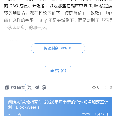
的 DAO 成员、开发者，以及那些在熊市中靠 Tally 稳定运
转的项目方，都在评论区留下「传奇落幕」「致敬」「心
痛」这样的字眼。Tally 不是突然倒下，而是走到了「不得
不承认现实」的那一步。
为什么会走到这一步？
阅读剩余 68%
答案其实就藏在公告里那句最直白的话：「目前，至少现
在，还不存在 VC 支持的、专注于去中心化协议治理工具的
赞
(0)
可持续商业模式。」
Tally 从创立之初就押注了一个特定未来——以太坊「无限
0
0
复制链接
花园」愿景：成千上万个去中心化协议、数百万活跃参与
者、大规模运转的健壮治理系统。他们相信，加密世界会需
创始人“急救指南”：2026年可申请的全球知名加速器计
要一套复杂而精密的协调与治理基础设施，就像传统互联网
划 | BlockWeeks
需要 Slack、Notion 和 Airtable 一样。
上一篇
2026 年 3 月 19 日