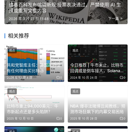
维基百科发布编辑新规:投票表决通过，严禁使用 AI 生
成或重写文章内容
2026 年 3 月 27 日 11:48
下一篇
相关推荐
观点
观点
共和党智库主任：美国政府没
今日推荐 | 牛市未止，比特币
有任何理由买比特币
回调或是倒车接人，Solana强
势或将创下新高
2024 年 12 月 4 日
0
2024 年 10 月 24 日
0
观点
观点
比特币重上94,000美元：牛
NBA 爆非法赌博丑闻教练，预
市新起点还是多头陷阱？
测市场狂飙下的内幕交易困局
2025 年 12 月 10 日
0
2025 年 10 月 28 日
0