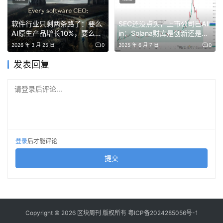
软件行业只剩两条路了：要么
SEC还没点头，上市公司已All
AI原生产品增长10%，要么真
in：Solana财库是创新还是监
实利润达到40%
管雷区？
2026 年 3 月 25 日
0
2025 年 6 月 7 日
0
发表回复
其创办人 Paul Bettner 则曾参与开发《Words With
请登录后评论...
Friends》和《Lucky’s Tale》等知名游戏，但如今，即便是
顶级 VC 背书加上资深游戏人操盘，也挡不住整个链游赛道
的坍塌。
登录
后才能评论
除此之外，还有《Deadrop》、《Blast Royale》、《Mojo
提交
Melee》、《Tokyo Beast》、《OpenSeason》、
《Captain Tsubasa Rivals》，每一个项目背后都是数百万
甚至数千万美元的投资、无数游戏用户的积累，以及最终化
为乌有的承诺。
Copyright © 2026 区块周刊 版权所有
粤ICP备2024285056号-1