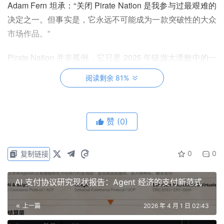
Adam Fern 坦承：“关闭 Pirate Nation 是我参与过最艰难的
决定之一。但事实是，它永远不可能成为一款突破性的大众
市场作品。”
Pirate Nation 并非孤例，它只是 2025 年链游大溃败中的一
小部分缩影。
阅读剩余 81%
一一摊开去年的区块链游戏宣布关停清单。曾透过 NFT 土
地购买吸引了 2.03 亿美元资金的以太坊游戏《Ember
赞
(0)
Sword》，在去年 5 月宣布关闭，开发商 Bright Star
Studios 直言缺乏资金。
0
0
复制链接
基于 Solana 构建的第三人称射击大逃杀游戏《Nyan
Heroes》曾是超过 25 万名 PC 平台玩家的愿望清单，却同
AI 支付协议研究现状报告：Agent 经济的支付新范式
样因为融资断裂而在去年五月结束运营，其代币 NYAN 从
高点暴跌超过 99%。《Final Fantasy》创作者 Square Enix
上一篇
2026 年 4 月 1 日 02:43
的以太坊链游《Symbiogenesis》同样在七月走到终点。