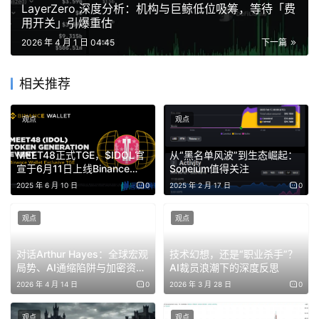
LayerZero 深度分析：机构与巨鲸低位吸筹，等待「费
用开关」引爆重估
还有 Gala Games 旗下获得《The Walking Dead》正版授
权的 MMORPG 也在七月下线。基于 NFT 的机械化战斗游
2026 年 4 月 1 日 04:45
下一篇
戏《MetalCore》则在三月关闭服务器后音讯全无，开发商
已悄悄转向在 Steam 上推出一款跟区块链毫无关系的新游
相关推荐
戏。
观点
观点
近期让市场最为唏嘘的则是《Wildcard》，该项目在今年 3
MEET48正式TGE，$IDOL官
从“黑名单风波”到生态崛起：
月 TGE 后市值最高仅冲至 110 万美元，社区普遍质疑该项
宣于6月11日上线Binance
Soneium值得关注
目不负责任、软 rug。据加密资产数据平台 RootData 显
Alpha、Bitget、Gate、
2025 年 6 月 10 日
0
2025 年 2 月 17 日
0
MEXC和PancakeSwap
示，Wildcard 曾获 4,600 万美元融资，由 Paradigm 领投。
观点
观点
对话Arthur Hayes：全球宏观
技术幻想，还是“职业杀手”？
局势、AI通缩陷阱与加密资产
AI裁员浪潮下的深度反思
的未来
2026 年 4 月 14 日
0
2026 年 3 月 28 日
0
观点
观点