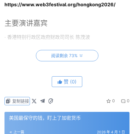
https://www.web3festival.org/hongkong2026/
主要演讲嘉宾
· 香港特别行政区政府财政司司长 陈茂波
· 全国人大代表、全国工商联副主席、万向集团董事长兼
阅读剩余 73%
CEO 鲁伟鼎
· 香港证监会中介机构部执行董事 叶志衡博士
赞
(0)
· 万向区块链董事长、HashKey Group 董事长兼 CEO 肖风
0
0
复制链接
· 香港特别行政区立法会议员（科技创新界）邱达根
· OKX 全球首席商务官 Lennix Lai
美国最保守的钱，盯上了加密货币
· Mysten Labs 联合创始人兼首席产品官 Adeniyi Abiodun
上一篇
2026 年 4 月 1 日