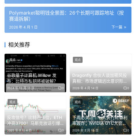
· Solana Foundation 总裁 Lily Liu
Polymarket聪明钱全景图：26个长期可跟踪地址（按
赛道拆解）
2026 年 4 月 1 日
下一篇
主会场议程（部分）
相关推荐
暂无
观点
观点
周边活动汇总
谷歌量子计算机 Willow 发
Dragonfly 合伙人谈加密风投
布：比特币私钥将被破解？
真相：市场逻辑远比意识形态
4 月 19 日
更重要
2024 年 12 月 11 日
0
2026 年 4 月 14 日
0
RWA Demo Day Showcase @ Hong Kong Web3
观点
观点
Festival
反攻信号？比特币卡位，ETH
下周必关注｜七大央行轮番利
时间：13:30 – 17:00
冲高3700！马斯克放话引爆
率轰炸；NVIDIA GTC大会开
MEME市场？DOGE、BCH、
幕（3.16-3.22）
2025 年 8 月 4 日
0
2026 年 3 月 15 日
0
VINE疯狂返场？