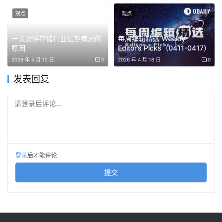
地点：Grand Hall, Lee Shau Kee Lecture Centre
观点
观点
主办方：ABGA、ICC
一文读懂存储行业近期疯涨的
每周编辑精选 Weekly
原因
Editor’s Picks（0411-0417）
活动链接：https://lu.ma/jbo0161f
2026 年 5 月 12 日
0
2026 年 4 月 18 日
0
Crypto 2026：从加密货币到智能经济 @ 香港 WEB3 嘉
发表回复
年华
请登录后评论...
时间：13:30 – 18:00
地点：Hong Kong Island
登录
后才能评论
主办方：ChainCatcher、RootData
提交
活动链接：https://lu.ma/18v6vwpf
4 月 20 日