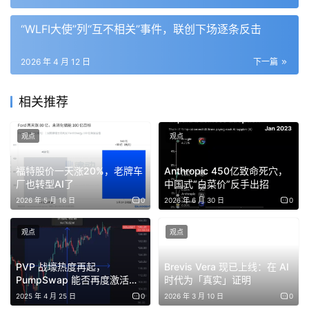
Barron 今年 19 岁，职衔是 Web3 大使，和我一样。
“WLFI大使”列“互不相关”事件，联创下场逐条反击
Donald Jr. 称利益冲突指控是「完全无稽之谈」。Eric 创
立了一家名为「American Bitcoin」的比特币矿业公司。矿
2026 年 4 月 12 日
下一篇
业合作伙伴是 Hut 8，创立于加拿大。美国优先，指的是名
相关推荐
字。
观点
观点
互不相关的事件清单
福特股价一天涨20%，老牌车
Anthropic 450亿致命死穴，
World Liberty Financial 将每一美元收入的 75 美分转给
厂也转型AI了
中国式“白菜价”反手出招
DT Marks DEFI LLC。那是家族实体。零资本投入。零风
2026 年 5 月 16 日
0
2026 年 6 月 30 日
0
险承担。这是我写进 Gold Paper 的。第 14 页。律师把它
装订在白色皮革封面里。装订成本比尽职调查更高。
观点
观点
孙宇晨：
Justin Sun 投资了 7500 万美元。当时他正面临
PVP 战壕热度再起，
Brevis Vera 现已上线：在 AI
PumpSwap 能否再度激活
时代为「真实」证明
SEC 欺诈指控。SEC 随后撤销了案件。他现在是我们的顾
Solana 生态？
2025 年 4 月 25 日
0
2026 年 3 月 10 日
0
问。以上事件互不相关。