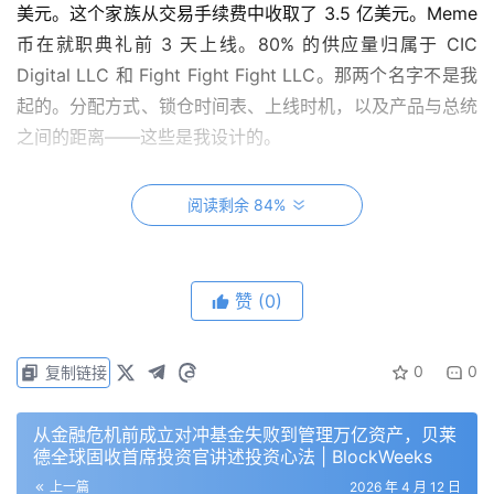
美元。这个家族从交易手续费中收取了 3.5 亿美元。Meme
币在就职典礼前 3 天上线。80% 的供应量归属于 CIC
Digital LLC 和 Fight Fight Fight LLC。那两个名字不是我
起的。分配方式、锁仓时间表、上线时机，以及产品与总统
之间的距离——这些是我设计的。
那个距离，是我最好的作品。我就是让这些事件互不相关的
阅读剩余 84%
人。
团队页面列出了 3 名 Witkoff，三人均为联合创始人。
赞
(0)
Steven Witkoff 是总统的中东特使，曾在总统欺诈案庭审
中作证为其背书。他的儿子 Zach 主持加密业务，他的儿子
Alex 也是联合创始人。我没有被告知 Alex 联合创立了什
0
0
复制链接
么。
从金融危机前成立对冲基金失败到管理万亿资产，贝莱
父亲主导外交，儿子们主持平台，整个家族同时运转两者。
德全球固收首席投资官讲述投资心法 | BlockWeeks
这叫组织效率。
上一篇
2026 年 4 月 12 日