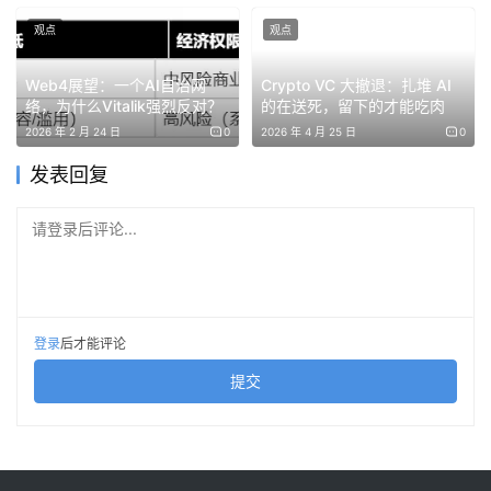
观点
观点
赵长鹏与币安：
赵长鹏认罪了联邦洗钱违规。他获得了总统
特赦。SEC 在同一周撤销了对其交易所的诉讼，就在我们
Web4展望：一个AI自治网
Crypto VC 大撤退：扎堆 AI
上线稳定币的那一周。随后，该交易所与阿布扎比达成了一
络，为什么Vitalik强烈反对？
的在送死，留下的才能吃肉
笔 20 亿美元的交易，全程以那个稳定币结算。以上事件互
2026 年 2 月 24 日
0
2026 年 4 月 25 日
0
不相关。
发表回复
BitMEX 三人组：
BitMEX 的 Arthur Hayes、Benjamin
请登录后评论...
Delo 与 Samuel Reed 认罪违反《银行保密法》。三人均
获总统特赦。随后公司本身也获得了特赦。1 亿美元罚款，
一笔勾销。美国历史上的首次。以上事件互不相关。
登录
后才能评论
阿布扎比谢赫 Tahnoun：
谢赫 Tahnoun 以 5 亿美元购得
提交
49% 股权，该交易从未公开披露。随后，政府批准了向其
旗下公司出口半导体——此前这一申请因国家安全顾虑遭到
反对。以上事件互不相关。