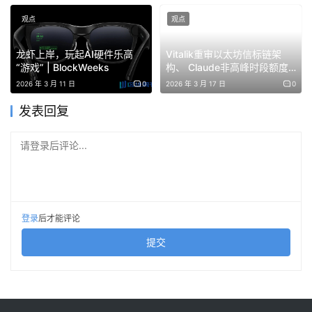
这意味着什么？意味着
产品创新的入场券，第一次不再由会
观点
观点
不会写代码决定，而是由”懂不懂用户真正的需求”来决定。
龙虾上岸，玩起AI硬件乐高
Vitalik重审以太坊信标链架
“游戏” | BlockWeeks
构、 Claude非高峰时段额度
而这恰恰是跨界者的主场。在本次的小红书黑客松巅峰赛现
翻倍，英文区今天在聊啥？
2026 年 3 月 11 日
0
2026 年 3 月 17 日
0
场，我也看到了来到现场参赛的律师同行，这是让我感到意
外和惊喜的。
发表回复
一个律师比工程师更知道当事人和家属需要什么；一个医生
请登录后评论...
比工程师更知道病人复诊时最焦虑的是什么；一个常年坐轮
椅的人，比任何健全的产品经理都更知道一个失能者真正需
要的是什么。过去这些洞察都被卡在我有想法但我不懂程序
的门槛之外，现在门槛在大大降低。
登录
后才能评论
提交
跨界者的涌入，是产品创新的真正源头活水。