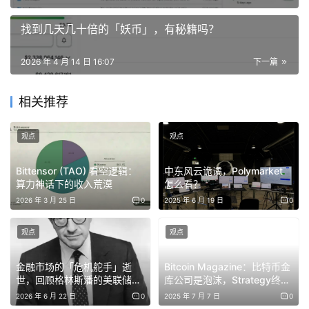
找到几天几十倍的「妖币」，有秘籍吗？
2026 年 4 月 14 日 16:07
下一篇
相关推荐
一.技术门槛在降低这是一件好事
观点
观点
先说一个此前让我印象很深的数据。今年 Anthropic 办的
Bittensor (TAO) 看空逻辑：
中东风云诡谲，Polymarket
Claude Code 黑客松，一万三千名报名者，最终前五名里
算力神话下的收入荒漠
怎么看？
只有一位是设计工程师背景，其余是律师、医生、做基建等
2026 年 3 月 25 日
0
2025 年 6 月 19 日
0
行业的从业者。
观点
观点
这件事放在五年前是不可想象的。五年前你想做一个软件产
金融市场的「危机舵手」逝
Bitcoin Magazine：比特币金
品，第一件事是招技术合伙人，因为代码这一关你过不去。
世，回顾格林斯潘的美联储生
库公司是泡沫，Strategy终将
现在，代码这一关 AI 帮你过了一大半。
涯
跌破每股净资产水平
2026 年 6 月 22 日
0
2025 年 7 月 7 日
0