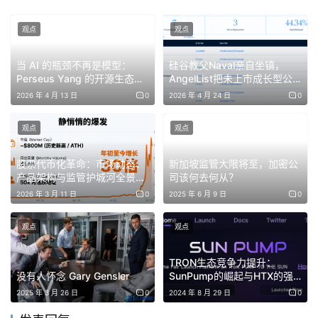
观点
观点
当 AI 的瓶颈不再是模型：
硅谷教父Naval亲自坐镇，
Perseus Yang 的开源生态建
AngelList把未上市成长型公
设实践与思考
司装进USVC基金
2026 年 4 月 13 日
0
2026 年 4 月 24 日
0
观点
观点
股票代币化革命：市场动态、
新加坡监管大限将至，加密公
产品架构与监管护城河全景报
司该何去何从？
告
2026 年 3 月 11 日
0
2025 年 6 月 9 日
0
观点
观点
TRON生态竞争力提升：
没有人怀念 Gary Gensler
SunPump的崛起与HTX的强
劲联动
2025 年 3 月 26 日
0
2024 年 8 月 29 日
0