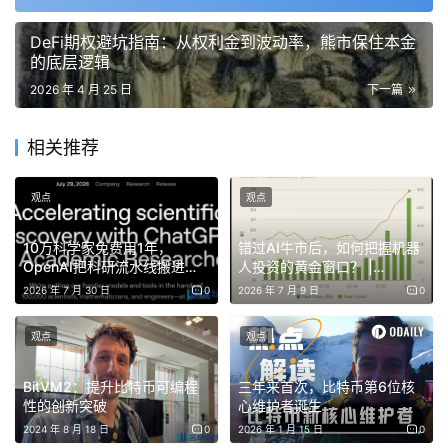
DeFi期权避坑指南：从权利金到波动率，熊市保住本金
从首发的9%年化股息开始，STRC连续七个月加息，截至
的底层逻辑
目前已经触达到了11.5%。
源源不断的投资者为了稳定高息
2026 年 4 月 25 日
下一篇
入场，让STRC长期稳在面值上方，Saylor得以通过ATM程
序，把传统市场的钱，转化为比特币市场的买盘。
相关推荐
此外，Saylor弃用了传统资本市场的净利润估值模型，转而
观点
观点
采用“
比特币增益
”指标，来定义Strategy作为“比特币本位”
企业的价值。
10万科学家免费用1年，
错过AI牛市后，如何把握机器
OpenAI把科研流水线搬进
人投资的黄金窗口？ |
这一指标衡量的是，
每股普通股对应的比特币持有量的增长
ChatGPT
BlockWeeks
2026 年 7 月 30 日
0
2026 年 7 月 9 日
0
百分比。
观点
观点
2026年第一季度，Strategy实现了6.2%的比特币增益，全
年目标高达9.5%。
BitVM2：提升比特币可编程
三年来首次，比特币第6位核
性的创新突破
心维护者诞生
2024 年 8 月 18 日
0
2026 年 1 月 15 日
0
STRC就是实现这个目标的杠杆工具：
通过发行融资成本固