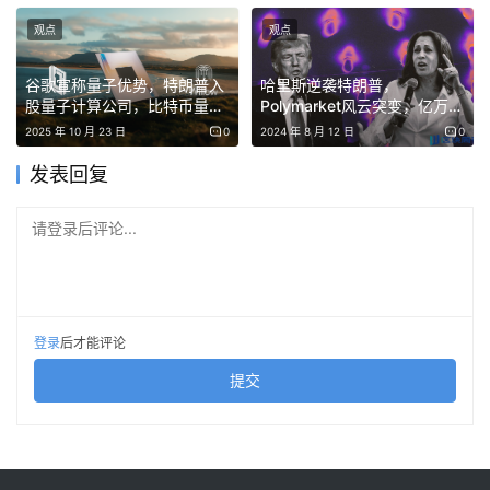
定的优先股，买入具有长期升值潜力的比特币。
观点
观点
根据Saylor的测算，只要比特币长期年化涨幅超过2.05%，
谷歌宣称量子优势，特朗普入
哈里斯逆袭特朗普，
普通股股东就将持续受益。
股量子计算公司，比特币量子
Polymarket风云突变，亿万赌
威胁又要来了？
注悬于一线
2025 年 10 月 23 日
0
2024 年 8 月 12 日
0
在过去大半年里，这套逻辑循环往复：发STRC融资→买比
发表回复
特币→比特币涨价→股票市值上涨→STRC更受追捧→融更
多钱买更多比特币。
请登录后评论...
STRC就像一台永不停歇的印钞机，为Saylor的比特币帝国
输送着源源不断的弹药。
登录
后才能评论
STRC跌破百元锚点，Strategy祭出“双周派息”奇招
提交
100美元面值，是STRC整个融资飞轮的命脉。一旦跌破，
ATM增发就会陷入停滞，印钞机直接停转。
而这场脱锚，是宏观逆风叠加预期恶化的双重暴击。