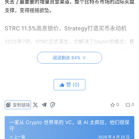
失去了最重要的增量资金渠道，整个比特币市场的边际买盘
支撑，变得摇摇欲坠。
STRC 11.5%高息锁价，Strategy打造买币永动机
2025年7月，STRC正式诞生，它解决了Saylor的痛点：
在
不稀释MSTR普通股投票权的前提下，源源不断地从传统资
阅读剩余 84%
本市场抽血，买入比特币。
STRC的设计初衷是，
把交易价格控制在100美元面值附
近，保证公司能持续通过“市价增发”（At-the-Market,
赞
(0)
ATM）程序筹集资金。
0
0
复制链接
如果价格持续低于100美元，董事会就上调股息，吸引
寻求稳定现金流的投资者入场托价；
一家从 Crypto 世界来的 VC，说 AI 太疯狂，他们很保
守
如果价格显著高于100美元，就维持或下调股息，降低
上一篇
2026 年 4 月 25 日
融资成本。