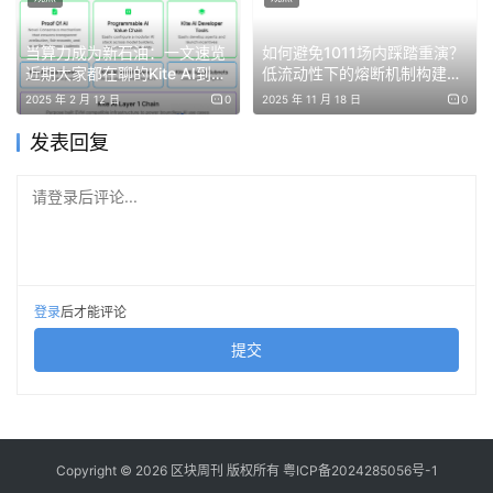
远比不上传统金融机构。
当算力成为新石油：一文速览
如何避免1011场内踩踏重演？
但在我看来，想要在未来 2-3 年实现这个跨越还是比较困难
近期大家都在聊的Kite AI到底
低流动性下的熔断机制构建与
是啥？
算法设计
2025 年 2 月 12 日
0
2025 年 11 月 18 日
0
的。本来这一轮牛市，大家是抱有比特币会进入美国联邦储
发表回复
备的预期的，但去年这个希望已经基本证伪。
请登录后评论...
目前甚至连通过比特币储备法案的美国州都非常少。而在
25 年初的高峰时期，美国可是有 20 多个州的比特币储备法
案在推进的，现在最终通过的只有小个位数，而且有些法案
还是“半残”的储备法案，其购买预算需要另行提案审批。
登录
后才能评论
提交
目前主流国家的央行仍然没有流露出对 BTC 的明显兴趣，
过短的共识历史、过大的波动性，以及黄金作为竞品的存
在，都让 BTC 进入央行资产负债表难度很大。
Copyright © 2026 区块周刊 版权所有
粤ICP备2024285056号-1
第二，是我个人机会成本的抬高。