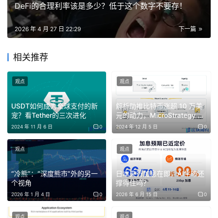
从小众极客的金融实验到大众乃至机构的配置资产，过往每
DeFi的合理利率该是多少？低于这个数字不要存！
一轮这个叙事都在逐渐兑现。
2026 年 4 月 27 日 22:29
下一篇
像 23-25 年这一轮，它通过 ETF 合规产品的上市进入到了
相关推荐
主流金融机构的持仓，并且获得了以贝莱德为代表的 Trafi
金融机构的大力拥抱 + 全球第一大国总统大力喊单。如果从
观点
观点
叙事上想要再升一个维度，它下一轮至少需要进入到头部主
权国家的资产负债表，比如：
USDT如何成为全球支付的新
解析助推比特币涨超 10 万美
宠？看Tether的三次进化
元的动力，MicroStrategy 如
何借钱买比特币？
2024 年 11 月 6 日
0
2024 年 12 月 5 日
0
更多的主权资金（目前主要是阿布扎比）
观点
观点
央行储备
“冷熊”：“深度熊市”外的另一
日本央行加息在即，AI牛市还
个视角
撑得住吗？
单纯政府的财政储备（比如美国的各州财政）可
2026 年 1 月 4 日
0
2026 年 6 月 15 日
0
能是不够的，这部分能够提供的购买力比较小，
观点
观点