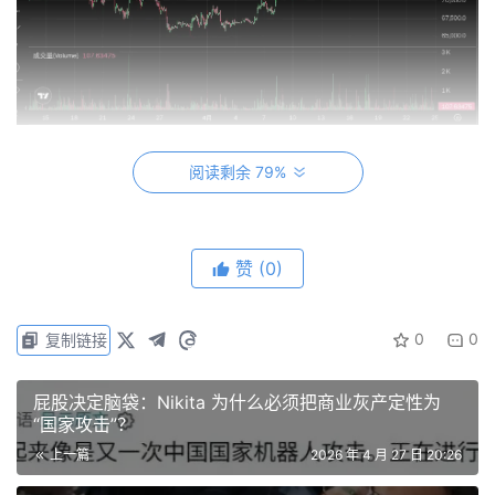
对于自己持有的资产必须持续跟踪，定期进行基本面体检，
阅读剩余 79%
我
对 BTC 的减仓也是持续体检和斟酌之后的行动，结论是
会调低 BTC 下一轮牛市高点市值的预期
。
赞
(0)
梳理一下原因：
0
0
复制链接
第一，是驱动 BTC 下一轮周期继续大涨的潜在能量不及上
屁股决定脑袋：Nikita 为什么必须把商业灰产定性为
几个周期那么充分了。
“国家攻击”？
上一篇
2026 年 4 月 27 日 20:26
前几轮周期 BTC 其实都有投资者群体指数级扩圈的预期，