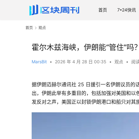
首页
7*24快讯
首页
观点
霍尔木兹海峡，伊朗能“管住”吗
MarsBit
•
2026 年 4 月 28 日 00:35
•
观点
•
阅读
据伊朗迈赫尔通讯社 25 日援引一名伊朗议员
出，伊朗此举有多重目的，包括加强对美国和以
发反对之声，美国正以封锁伊朗港口和船只对其