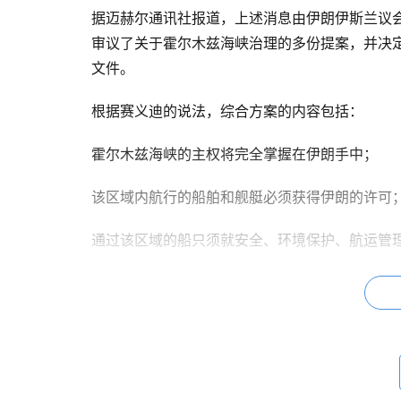
据迈赫尔通讯社报道，上述消息由伊朗伊斯兰议会
审议了关于霍尔木兹海峡治理的多份提案，并决
文件。
根据赛义迪的说法，综合方案的内容包括：
霍尔木兹海峡的主权将完全掌握在伊朗手中；
该区域内航行的船舶和舰艇必须获得伊朗的许可
通过该区域的船只须就安全、环境保护、航运管
被伊最高国家安全委员会或武装部队总参谋部认
通过该区域；
对于给伊朗造成损失的国家，相关国家必须先与
分析人士认为，该方案透露出伊朗多重目的。