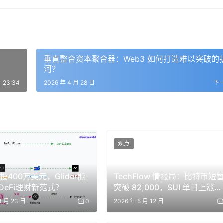
海峡这一全球航运要道影响国际油价，既加剧美以通胀压力与经
美以在经济、外交上双重承压。不许“敌对国家”船只通行，更
偿诉求绑定，旨在逼美方在赔偿问题上让步。
它
垂直整合资本聚合器：Web3 如何打造难以突破的
河？
终强硬，但并未彻底关闭谈判渠道。伊方日前派遣外长阿拉格齐
日 23:34
2026 年 4 月 28 日
下
美方传话，并透露阿拉格齐不久后或重回伊斯兰堡。赛义迪在介
名美国，可能暗示美国船只通航可作为谈判筹码。
观点
（左）在巴首都伊斯兰堡同伊朗外长阿拉格齐举行会谈。新华社发（巴
领投400万美元，Glider能
TechFlow 情报局：比特币短
DeFi理财新范式？
突破 82,000，SUI 单日上涨
果伊朗对通过霍尔木兹海峡的每桶石油收取 1 美元，以战事爆
50%
亿美元收入。国际舆论认为，这将成为伊朗抵抗美西方封锁和进行
4 月 23 日
0
2026 年 5 月 12 日
，则是为避免通行费收入被美元体系限制。