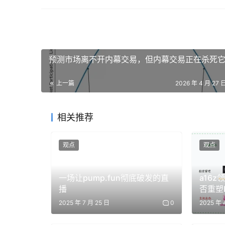
首先，继续对美以施压。伊朗通过管控霍尔木兹
担，又促使国际社会呼吁局势降温、畅通航道，令
矛头直指美以。同时，将海峡通行问题与战争赔
预测市场离不开内幕交易，但内幕交易正在杀死
其次，为美伊谈判留余地。尽管伊朗对美立场始
上一篇
2026 年 4 月 27 
巴基斯坦却声称不与美方谈判，但又通过巴方向
合方案时将以色列列为“绝对禁止”对象，但未点
相关推荐
观点
观点
2026年 4月 25 日，巴基斯坦总理夏巴兹
斯坦总理办公室供图）
一场让pump.fun彻底破发的直
a16z
播
否重塑
再次，给伊朗提供新的收入来源。有统计显示，如
海峡的通航量计算，伊朗每年将获得超过 77 
2025 年 7 月 25 日
0
2025 年 
重建的重要资金来源。而要求优先以里亚尔支付