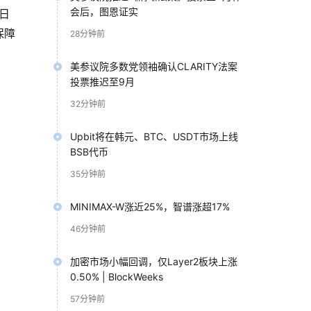
会后，图恩证实
日
保障
28分钟前
美参议院多数党领袖确认CLARITY法案
投票推迟至9月
32分钟前
Upbit将在韩元、BTC、USDT市场上线
BSB代币
35分钟前
MINIMAX-W涨近25%，智谱涨超17%
禁止
46分钟前
加密市场小幅回调，仅Layer2板块上涨
0.50% | BlockWeeks
57分钟前