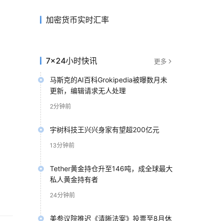
加密货币实时汇率
7×24小时快讯
更多
马斯克的AI百科Grokipedia被曝数月未
更新，编辑请求无人处理
2分钟前
宇树科技王兴兴身家有望超200亿元
13分钟前
Tether黄金持仓升至146吨，成全球最大
私人黄金持有者
24分钟前
美参议院推迟《清晰法案》投票至8月休