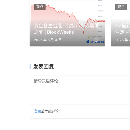
观点
观点
能否实施
资金仓皇出逃，比特币步入震荡
CZ最新
关于后续程序，赛义迪说，方案已提交伊朗伊斯
之夏 | BlockWeeks
注定亏
全体会议上进行审议。该方案也可能通过最高国
赢
2026 年 6 月 4 日
0
2026 年 
对此，沙特阿拉伯利雅得政治和战略研究中心研究
方案正式的法律属性，但过程复杂且更易引发国
发表回复
活且快速的路径，也便于根据局势发展进行调整
请登录后评论...
不过沙巴尼认为，从实操角度看，在通航量巨大
截与收费将非常困难，未来的方案执行更可能是
同时，伊朗此举在国际法上存在争议，也引发了
运输时间和成本，对多国经济产生广泛影响。包
登录
后才能评论
两国此前已牵头组建联盟，试图开展多国行动以
动。