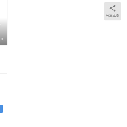
分享本页
哪
并在
0
该
加灵
面拦
只的
英法
被