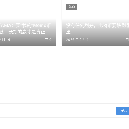
观点
AMA：买“我的”Meme币
没有任何利好，比特币要跌到
兰议会国家安全委员会，一旦议会全体会议恢复将提交议长团，
钱，长期的赢才是真正的
里
家安全委员会批准并发布。
2 月 14 日
0
2026 年 2 月 1 日
员阿卜杜勒·阿齐兹·沙巴尼分析，通过议会全体会议批准将赋予
际社会反对。而通过最高国家安全委员会批准发布，则是一种更
。
且有他国军事力量存在的情况下，对所有通过海峡的船只实施全
有限和选择性的。
不少反对之声。伊朗在这一海上要道征收通行费势必增加通行船
括海湾国家在内的全球多国都表示希望霍尔木兹海峡保持通畅。
提交
保障该海峡开放。如果伊朗强行收费，可能面临国际压力和外交