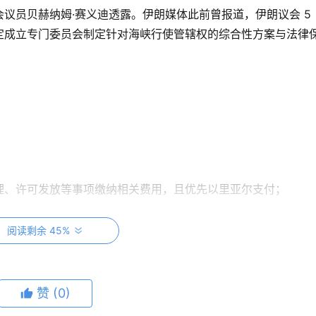
议员贝赫纳姆·赛义迪透露。伊朗媒体此前曾报道，伊朗议会 5 
定成立专门委员会制定针对海峡行使管辖权的综合性方案与法律
；
理、许可发放等事项缴纳相关费用，且优先以里亚尔支付；
定为敌对国家的船只不得通过霍尔木兹海峡，以色列船只被绝对
阅读剩余 45%
伊朗就赔偿方式达成协议，伊方才会向其船只发放通行许可。
赞
(0)