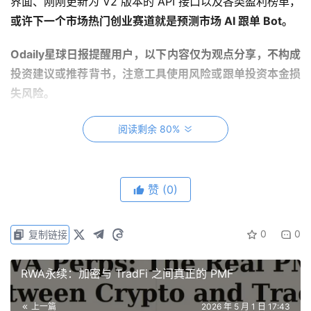
界面、刚刚更新为 V2 版本的 API 接口以及各类盈利榜单，
或许下一个市场热门创业赛道就是预测市场 AI 跟单 Bot。
Odaily星球日报提醒用户，以下内容仅为观点分享，不构成
投资建议或推荐背书，注意工具使用风险或跟单投资本金损
失风险。
阅读剩余 80%
为什么需要预测市场 AI 跟单 Bot？
从盈利面上看，根据此前《预测市场 10 大真相：
赞
(0)
Polymarket 172 万地址中仅 3.14%“真正赢家”》一文中的
论文研究数据，截至去年 12 月，172 万 Polymarket 地址
中，盈利玩家占比超 32%；到了今年 4 月，预测市场数据
0
0
复制链接
平台 Parity 调查结果显示，Polymarket 平台用户量增加至
243 万，但盈利玩家占比仍然高达 31%，其中：
RWA永续：加密与 TradFi 之间真正的 PMF
盈利超 100 万美元的账户占比 0.0043%，为 104 人；
上一篇
2026 年 5 月 1 日 17:43