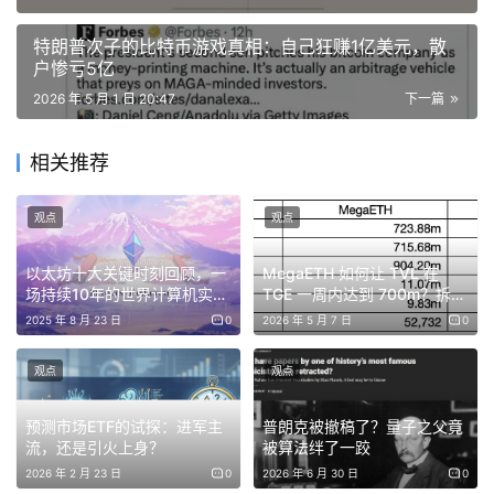
盈利区间为 10 万-100 万美元的账户占比 0.05%，为
1165 人；
特朗普次子的比特币游戏真相：自己狂赚1亿美元，散
户惨亏5亿
盈利区间为 1 万-10 万美元的账户占比为 0.4%，为
2026 年 5 月 1 日 20:47
下一篇
9654 人；
盈利区间为 1000-1 万美元的账户占比为 2.23%，为
相关推荐
54127 人；
盈利区间为 100-1000 美元的账户占比为 5.24%，为
观点
观点
127342 人；
盈利区间为 0-100 美元的账户占比为 23.09%，为
以太坊十大关键时刻回顾，一
MegaETH 如何让 TVL 在
561422 人。
场持续10年的世界计算机实验
TGE 一周内达到 700m？拆解
| BlockWeeks
包装手法
2025 年 8 月 23 日
0
2026 年 5 月 7 日
0
观点
观点
另据 Polymarket 官方排行榜，历史盈利榜单中，用户
Theo4 以 2205 万美元盈利高居榜首，此前其曾在 2024
预测市场ETF的试探：进军主
普朗克被撤稿了？量子之父竟
流，还是引火上身？
被算法绊了一跤
年大选押注中豪掷 850 万美元，盈利超 1370 万美元。
2026 年 2 月 23 日
0
2026 年 6 月 30 日
0