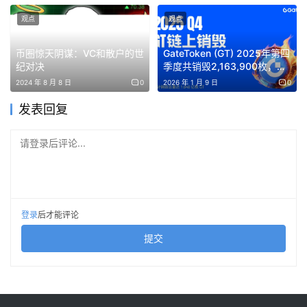
观点
观点
看得出来，尽管造富效应并不如曾经的 Meme 币那般骇
币圈惊天阴谋：VC和散户的世
GateToken (GT) 2025年第四
人，但预测市场确确实实是一条掘金之路。
纪对决
季度共销毁2,163,900枚，在
生态扩展中构建更稳健的代币
2024 年 8 月 8 日
0
2026 年 1 月 9 日
0
经济结构
而正如《预测市场 10 大真相：Polymarket 172 万地址中
发表回复
仅 3.14%“真正赢家”》一文的研究结论所说，预测市场存在
约 3.14% 的“技能型赢家”，他们凭借专业技能、新闻敏锐性
请登录后评论...
等能力，一次又一次地在押注事件中选中了最终的事实性结
果，获得了认知的直接奖励。
早前我们曾采访过的“Polymarket 中文区第一人”、25 天斩
登录
后才能评论
获超 220 倍收益的 Fengdubiying 也曾经说过，
提交
“Polymarket 不限制跟单，你可以清晰地看到押注事件中的
最终赢家和顶级持仓人”。
不仅如此，Polymarket 等预测市场和 Meme 币讲求“跟单