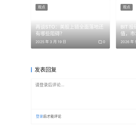
消费者体验的未来
观点
观点
·「如果代理在替你购物，你给它装个信用卡优化技能
再谈STO：美股上链全面落地还
BIT 
诚度时，所有心理操控的锁定效应就都没了。」
有哪些阻碍？
值，市
2025 年 3 月 19 日
0
2026 年 
·「总有一天你会意识到，你其实从来不喜欢购物
开放代理商务栈的架构
发表回复
主持人：
大家好，今天和我一起的是 a16z Crypto 
a16z Crypto 同事、现在创办了 Merit Syste
请登录后评论...
会深入聊。
在此之前，我想先铺设一下背景。AI 代理领域现
以，现在世界是什么状况？Sam，你在一线建设
登录
后才能评论
Sam Ragsdale
：我喜欢用一个分类法开场，这个框架是从