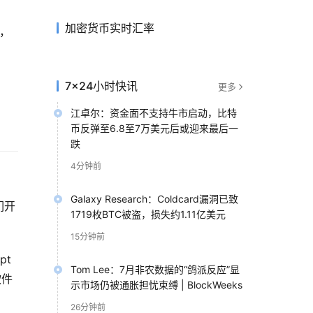
加密货币实时汇率
死，
7×24小时快讯
更多
江卓尔：资金面不支持牛市启动，比特
币反弹至6.8至7万美元后或迎来最后一
跌
4分钟前
Galaxy Research：Coldcard漏洞已致
们开
1719枚BTC被盗，损失约1.11亿美元
15分钟前
pt
Tom Lee：7月非农数据的“鸽派反应”显
软件
示市场仍被通胀担忧束缚 | BlockWeeks
26分钟前