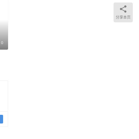
分享本页
零忠
0
待会
所
议的