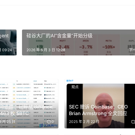
时所有人觉得已经到顶了。Google 今天光广告一年赚 3000 亿。
0%，Stack Overflow 也一样。这些是早期采用者，他们已经
跟上，因为体验确实更好。」
ent
硅谷大厂的AI“含金量”开始分级
日 09:24
2026 年 5 月 3 日 12:28
下
美分。信用卡固定手续费是 30 美分。交易费率在这个场景下完全荒谬。
款用的那张卡。」
观点
活过了从非互联网到互联网的转型期。虽然被折腾得够呛，但它确
追踪：巨鲸从 Binance
SEC 撤诉 Coinbase，CEO
输牌照，你们完全可以替客户即时铸造稳定币，让他们用稳定币支
463 枚 $BTC
Brian Armstrong 全文回应
9 月 25 日
0
2025 年 2 月 22 日