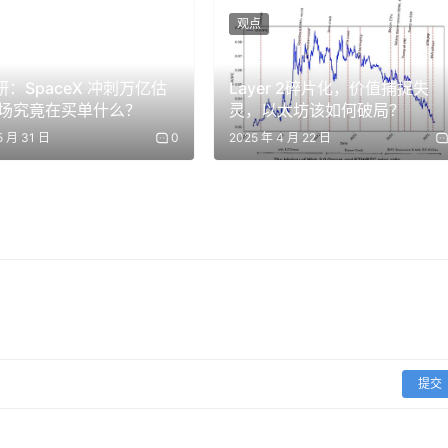
观点
（skill），现在你能精确看到每张卡的 ROI。当你对信用卡
投研：SpaceX 冲刺万亿估
Layer 2碎片化，价值捕捉失
场究竟在买单什么？
灵，以太坊该如何破局？
5 月 31 日
0
2025 年 4 月 22 日
。」
的 CTO Eddy Lazzarin、投资合伙人 Noah Levine，以及前
ms 的 Sam Ragsdale，他正在做一个 Agent Cash 的项目，我们
在发生的事情太多了，除非你 24 小时盯着，否则根本跟不上。
，你先来说一下？
提交
 Erik Reppel 那里借来的，他是 Coinbase x402 协