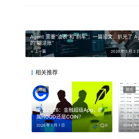
的鞋子广告。旧模式 10 年内必会死。」
·「2016 年互联网广告总额是 600 亿美元，当
GPT-4 出来后，科技新闻网站的流量下降了大约 8
定用代理来做信息获取和代码执行。后面的人会
Agent 需要“油表”和“刹车”：一篇论文，扒光了 Ag
的“糊涂账”
稳定币 vs 信用卡
上一篇
2026 年 5 月 3 
·「Agent Cash 上的平均交易额是 1-2 
相关推荐
2026 年了，忠诚度应该归商户，而不是归你付
观点
观点
·「信用卡确实比互联网出现得早，而且成功地
下来了。所以结论还没定。」
决战2026：金融超级App，终
巨鲸动向
·「如果有信用卡公司的人在听，你们有货币传
属HOOD还是COIN？
提取 3,
我强烈建议你们考虑这件事。」
2026 年 1 月 1 日
0
2024 年 