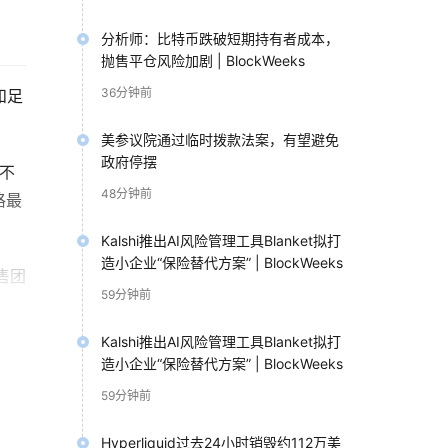
分析师：比特币跌破短期持有者成本，
抛售平仓风险加剧 | BlockWeeks
36分钟前
和足
美参议院通过临时拨款法案，有望避免
政府停摆
，不
48分钟前
格最
Kalshi推出AI风险管理工具Blanket拟打
造小企业“保险替代方案” | BlockWeeks
售团
59分钟前
Kalshi推出AI风险管理工具Blanket拟打
造小企业“保险替代方案” | BlockWeeks
59分钟前
边
Hyperliquid过去24小时销毁约112万美