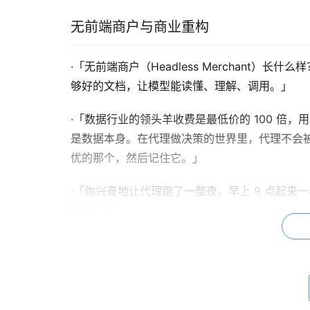
无前端商户与商业重构
·「无前端商户（Headless Merchant）长
够好的文档，让模型能读懂、理解、调用。」
·「数据行业的领头羊收费是最低价的 100 倍
是数据本身。在代理做决策的世界里，代理不会
优的那个，然后记住它。」
·「你兴奋地让代理跑了一整夜。早上 9 点起来一
队打电话。」
广告模式的终结
·「互联网自 2000 年以来的经济契约是靠分