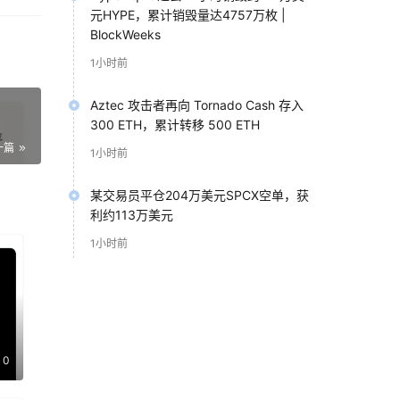
元HYPE，累计销毁量达4757万枚 |
BlockWeeks
但
1小时前
决
Aztec 攻击者再向 Tornado Cash 存入
300 ETH，累计转移 500 ETH
一篇
1小时前
某交易员平仓204万美元SPCX空单，获
利约113万美元
1小时前
实活
付。
0