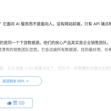
什么样？它面向 AI 服务而不是面向人。没有网站前端，只有 API 端点
，用的是同一个下游数据源。他们的核心产品其实是企业销售团队
被漂亮的销售团队忽悠。它会试遍所有数据源，找到最好用、价
看，它从凌晨 2:30 就被卡住了，因为下一步需要你去跟企业销
阅读剩余 89%
赞
(0)
心赚钱。代理不会分心。如果它访问你的网站找菜谱，它不会看到旁