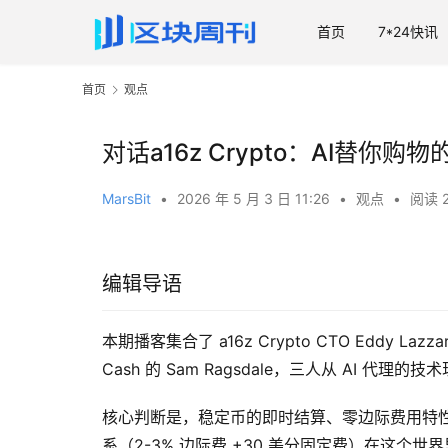
首页
7*24快讯
首页
观点
对话a16z Crypto：AI替你
MarsBit
•
2026 年 5 月 3 日 11:26
•
观点
•
阅读 2
编辑导语
本期播客集合了 a16z Crypto CTO Eddy Lazz
Cash 的 Sam Ragsdale，三人从 AI
核心判断是，稳定币的即时结算、零边际费用特性
系（2-3% 边际费 +30 美分固定费）在这个世