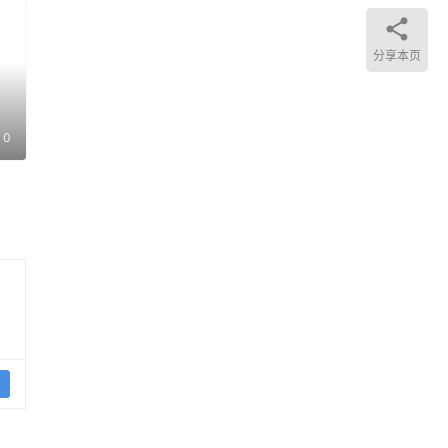
底前
户极
分享本页
来你
0
逐渐
有可
新夺
金是
股权
需要
吗？
，你