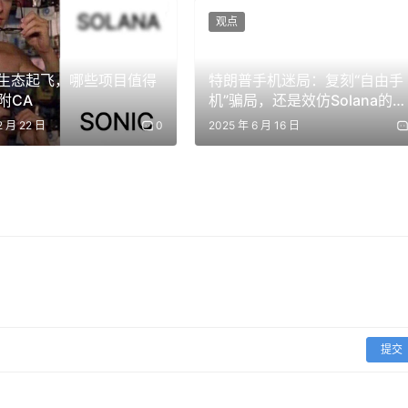
重大 IPO 的话 。如果 Anthropic 或 OpenAI 在年
观点
掀起疯狂的波动 。像 xAI、SpaceX 也是一样，这些都是散
ic 生态起飞，哪些项目值得
特朗普手机迷局：复刻“自由手
附CA
机”骗局，还是效仿Solana的财
认为市场会如何演变？我们刚才讨论了一会儿美股的波动。听起
富密码？
2 月 22 日
0
2025 年 6 月 16 日
的波动性很难超越美股。
我的猜测是，加密市场将会像现在这样
PO 之后 。我认为那时加密市场更有可能出现更广泛的复苏 ，
也不知道确切答案。但是一个很清晰的逻辑是：
加密货币需要重
力的资产类别。
如果加密货币无法赢回散户买盘，仅靠机构的资
到兴奋，我也认为机构资金很重要，但它更多会流向加密领域的
更不会流向各种山寨币。
要让加密领域的更广泛生态表现良好，你
美股必须具备吸引力。
提交
体针对比特币的叙事是什么 ？
你看到能触发这一点的催化剂了
西，因为我感觉比特币似乎失去了一些信仰。我个人依然相信它