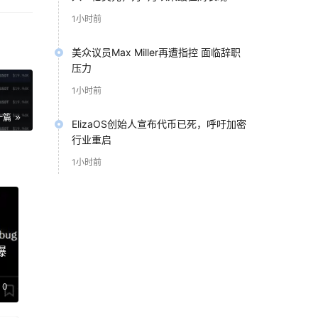
仓
1小时前
些做
美众议员Max Miller再遭指控 面临辞职
动能
压力
1小时前
比
一篇
ElizaOS创始人宣布代币已死，呼吁加密
所以
行业重启
就会
1小时前
要重
，未
爆
与
0
全
票市