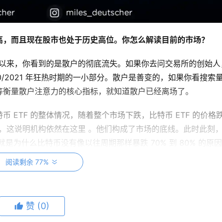
高，而且现在股市也处于历史高位。你怎么解读目前的市场？
 月以来，你看到的是散户的彻底流失。如果你去问交易所的创始人
0/2021 年狂热时期的一小部分。散户是善变的，如果你看搜索
等衡量散户注意力的核心指标，就知道散户已经离场了。
币 ETF 的整体情况，随着整个市场下跌，比特币 ETF 的价格
小得多，这说明机构依然在这里 。他们构成了市场的底线。此时此刻
是为什么比特币没有像以往周期那样暴跌 70% 到 80% 的原
这个领域不会消亡，但散户确实走了。
阅读剩余 77%
加密 ETF 来说，散户也是比特币 ETF 需求中的巨大组成部
经走了。现在，为了理解市场，你需要回答两个问题：
他们为什
赞
(0)