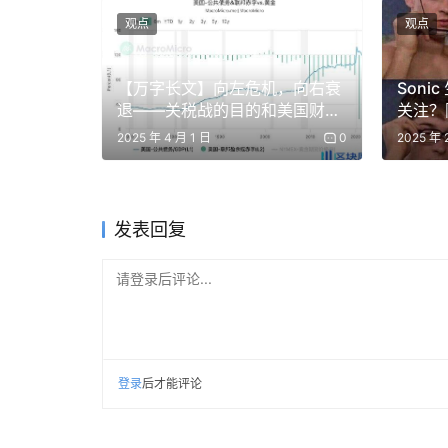
场可能在一段时间内仍将保持波动，特别是如果我们今年看到
观点
观点
IPO，由于散户终于有机会买到它们，这些股票将会
度喜爱追涨杀跌的超高波动性叙事。
【万字长文】向左危机，向右衰
Son
退——关税战的目的和美国财政
关注？
主持人：那么你对今年剩余时间的展望如何？你
赤字危机的两难境地
2025 年 4 月 1 日
0
2025 年 
认为美股今年会有更多的波动性。
Haseeb：
是的，
我认为在明年之前，加密货币
发表回复
恢复。但我认为关键在于明年这些大型科技公司 I
能开始挑战历史新高。当然，这些都是推测，我
请登录后评论...
回波动性之王的头衔，才能成为对散户更有吸引
无法将市场推向历史新高的。
人们对机构资金感
公司，而不是流入比特币、以太坊、Solana，
散户回归 。而为了让散户回归，加密货币相对于
登录
后才能评论
主持人：你认为能把散户带回来的叙事是什么？具
显然价格上涨会创造叙事，但也得有一些别的东