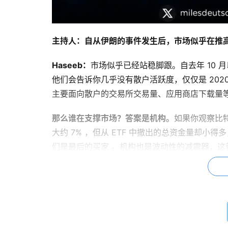
主持人：自从伊朗的事件发生后，市场似乎在推
Haseeb：
市场似乎已经站稳脚跟。自去年 10
他们会告诉你几乎没有散户活跃度，仅仅是 202
主要面向散户的交易所交易量、应用商店下载量
那么谁在支撑市场？答案是机构。
如果你观察比特
大约 7% ，但从 ETF 中撤出的总资金量却
们是最后的买家 。机构也是波动性的减震器，这就
所以，ETF 的总规模表明，“聪明钱”普遍相信
当散户离开时，加密市场就失去了一大半。即使是对
不过留下的不是那种热衷投机的快钱，那些人已
开？他们什么时候回来？