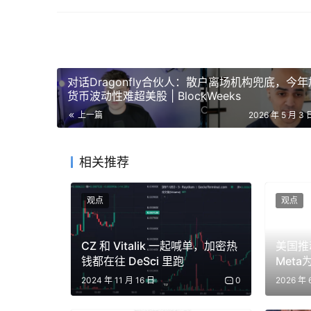
首先，他们为什么离开？因为他们亏了一大笔钱
（ADL）的是散户，持有那些暴跌的山寨币的也是
市商和流动性基金亏了钱，但这远不如散户严重
转负时，它就会保持负面状态，一直跌下去，直
对话Dragonfly合伙人：散户离场机构兜底，今
货币波动性难超美股 | BlockWeeks
散户不仅走了，他们去了哪里呢？
他们转向了黄金
上一篇
2026 年 5 月 3 
加密货币更高的资产，黄金甚至比比特币波动还
吸引散户很大程度上是因为它极度疯狂和高波动
相关推荐
大打折扣。
某种程度上，由于没有资产能够只跌不涨还让人
观点
观点
新开始上涨，这是重新获得散户关注的前提之一
来的走势谁也说不准，地缘政治是影响所有资产
CZ 和 Vitalik 一起喊单，加密热
美国推
钱都在往 DeSci 里跑
Met
第二件事是，
目前的 AI 极具波动性。
你在黄金和
2024 年 11 月 16 日
0
2026 年 
伊朗逐渐缓和。如果你看 Polymarket 上
面和平协议的可能性超过了 50% 。因此，我