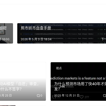
。
市场暴跌绝大多数是由散户承担的。持有高杠杆头寸被强制平
散户。机构不会用杠杆做多像 Atom 这样的资产。虽然也有一
。其次，加密市场是具有反身性的。加密市场极端依赖动能。当
到有某种积极的推动力把它拉回来。
年加密
熊市妖币自查手册
，他们去炒 AI 股票、去炒石油了。他们去追逐那些目前波动性
日 16:00
2026 年 5 月 3 日 18:34
下
大。
加密货币不再是目前“电视上最刺激的节目”了。加密货币之
。如果加密货币变成了低波动率资产，它对散户投资者的吸引力
开心，没有人愿意交易一个一直下跌的资产。所以，
加密货币需
观点
。
我们开始看到这种迹象，因为加密市场似乎已经触底了。当然
类别走势的一个重要因素。
动AI模型「自愿」审查，
为什么预测市场用了快40年才
a为什么不签字？
发？
大宗商品上也看到了这一点，它们现在的波动性极其夸张。美国
6 月 25 日
0
2025 年 12 月 31 日
的预测，市场认为到今年年底战争继续的可能性非常低 ，而到夏末达成
们很可能会看到大宗商品价格稳定下来，宏观经济趋于稳定。但股