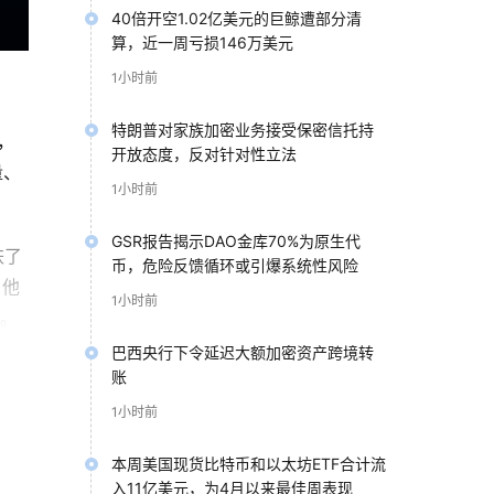
40倍开空1.02亿美元的巨鲸遭部分清
算，近一周亏损146万美元
1小时前
特朗普对家族加密业务接受保密信托持
，
开放态度，反对针对性立法
量、
1小时前
GSR报告揭示DAO金库70%为原生代
跌了
币，危险反馈循环或引爆系统性风险
，他
1小时前
因。
巴西央行下令延迟大额加密资产跨境转
账
分。
1小时前
么离
本周美国现货比特币和以太坊ETF合计流
入11亿美元，为4月以来最佳周表现