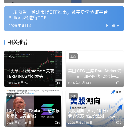
项目官网：
https://hyperfoundation.org/
一周预告 | 预测市场ETF推出；数字身份验证平台
Billions将进行TGE
本次解锁数量：42万枚
2026 年 5 月 4 日
下一篇
本次解锁金额：约1729万美元
相关推荐
Hyperliquid 是一条高性能区块链，其构建愿景是打造一个
完全链上的开放式金融系统。流动性、用户应用和交易活动
观点
观点
在一个统一的平台上协同作用，旨在容纳所有金融业务。
「火星」概念meme币来袭，
美国 SEC 主席 Paul Atkins 演
TERMINUS暂列龙头
讲全文：加密时代已经到来，
具体释放曲线如下：
将为创业者彻底松绑
2024 年 9 月 24 日
0
2025 年 9 月 14 日
0
观点
观点
10亿美金押注Solana！这次暴
美股潮向（6 月 19 日）：美
免责声明：本文提供的信息不是交易建议。BlockWeeks.com
跌是抄底黄金坑？
伊协议落地溢价退潮，芯片独
不对根据本文提供的信息所做的任何投资承担责任。我们强烈
秀再创新高、能源板块领跌
2025 年 8 月 26 日
0
2026 年 6 月 19 日
0
建议在做出任何投资决策之前进行独立研究或咨询合格的专业