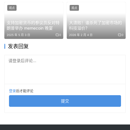
观点
观点
RWA收益平台Nuva Digital完成520万美元种子轮融资，由
Morgan Creek Digital领投，Ulu Ventures等参投，用于建
支持加密货币的参议员反对特
大溃败！谁杀死了加密市场的
设其RWA收益平台Nuva Finance。Nuva由Animoca
朗普举办 memecoin 晚宴
科技溢价？
Brands与Nuva Labs共同孵化，定位为连接资产发行方与
2025 年 5 月 3 日
0
2026 年 2 月 4 日
0
用户的自托管RWA市场，用户存入USDC后可获得代表份额
发表回复
的nvAsset代币，收益通过代币价格体现。首批将提供基于
Figure Technologies链上资产的nuYLDS和nuHELOCs产
请登录后评论...
品，分别对应SEC注册收益型稳定币YLDS及已发放超160
亿美元的房屋净值贷款资产。Nuva未来还计划发行NUVA
功能型代币，平台及代币具体上线时间暂未披露。
登录
后才能评论
Solana收益交易平台Exponent完成500万美元种子轮融
提交
资，Multicoin Capital领投
Solana 收益交易平台 Exponent 完成 500 万美元种子轮融
资，由 Multicoin Capital 领投，Solana Ventures、