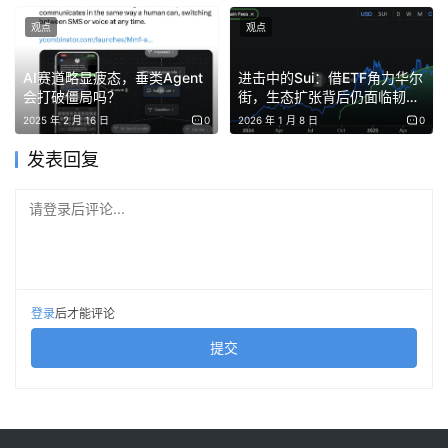
Ben：是的，
错误 2 是存得不够多。
财富是靠时间复利增长
观点
观点
的。如果早期没有存够钱，以后想追赶会变得极其困难。就
AI赛道略显疲态，垂类Agent
进击中的Sui：借ETF角力华尔
像健康一样，如果你饮食不良从不运动，到 55 岁得了心脏
会打破僵局吗？
街，生态扩张背后仍面临韧性
病是很难逆转的。
大考
2025 年 2 月 16 日
0
2026 年 1 月 8 日
0
主持人：这就像《The Slight Edge》这本书里关于刷牙的
发表回复
比喻：你今天不刷牙没事，这周不刷牙也没事，但如果五年
请登录后评论...
不刷牙，你就完了，只能躺在牙医椅上拔牙。财务也是如
此。
Ben：
错误 3 是没有设定财务目标。
人们往往会盲目追求赚
钱或买房，却不思考什么才是自己想要的美好生活。我们制
登录
后才能评论
定了一个三步法：首先列出你的目标，然后将目标数量翻倍
提交
以激发深层思考，最后用“PERMA 模型”（积极情绪、投入
感/心流、人际关系、意义、成就感）来检验这些目标。
主持人：如果我的目标是买一辆法拉利呢？