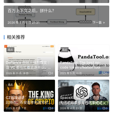
主持人：下面逐一探讨你提到的人们常犯的 10 个理财错误
百万上下文之后，拼什么？
吧。
2026 年 5 月 5 日 21:31
下一篇
Ben：好的，
错误 1 是赚得不够多。
很多人觉得收入低是没
办法的事，但其实你可以投资自己的人力资本，比如正规教
相关推荐
育、学习新技能或创业，让自己成为更有价值的资产。学术
数据证实，教育和技能与终身收入之间存在机械的因果关
观点
观点
系。
DeFiance 创始人强烈荐文｜
PandaTool: The best no-
主持人：我一直认为，年轻时应该尽可能优化“知识”和“技
当 VC 都在忙着追逐共识，创
code token creation tool
能”这两项。关键是获取市场看重的、稀缺且互补的技能组
业者该如何应对？
2025 年 11 月 19 日
0
2025 年 5 月 13 日
0
合。比如你学了工程和金融，现在又掌握了做 YouTube 内
容的技能，这就大幅提升了你的赚钱潜力。我以前做生物科
观点
观点
技公司的营销时，发现一个毫无医学背景、只懂一点生物科
​​CZ首次详述：为何卖房All In
SpaceX、OpenAI上市在即，
技写作的写手，薪水能拿到 25 万美元，是普通写手的 5
比特币、币安首年利润10亿美
你买的指数基金可能要被迫
倍。技能卖对市场，能让你的收入呈指数级增长。
元
“高位接盘” | BlockWeeks
2025 年 7 月 7 日
0
2026 年 4 月 23 日
0