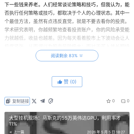
下一些钱来养老。人们经常谈论策略和技巧，但我认为，能
否执行任何策略或技巧，都取决于个人的心理状态。其中一
个最佳方法，虽然有点违反直觉，就是不要去看你的投资。
学术研究表明，你越频繁地查看投资账户，你的风险承受能
力就越低，收益也越差。因为每天看着股市上下波动会让人
极度紧张，从而误以为股市风险极大；而对于买入并长期持
有的投资者来说，股市其实比想象中安全得多。
阅读剩余 83%
主持人：对于 20 岁出头正在思考财务策略的年轻人，你会
给什么建议？
赞
(0)
Ben：这是一个棘手的话题，年轻人通常面临来自父母和社
会的巨大存钱压力。但学术研究表明，在低收入时期过度存
0
0
复制链接
钱可能并非最优选择；一般的原则是，应该在收入较高时多
存钱，收入低时少存钱。不过，前提是不能养成把钱全部花
大型挂机现场：马斯克的55万英伟达GPU，利用率才
11%
光、日后收入增加也不愿存钱的坏习惯。
上一篇
2026 年 5 月 5 日 18:27