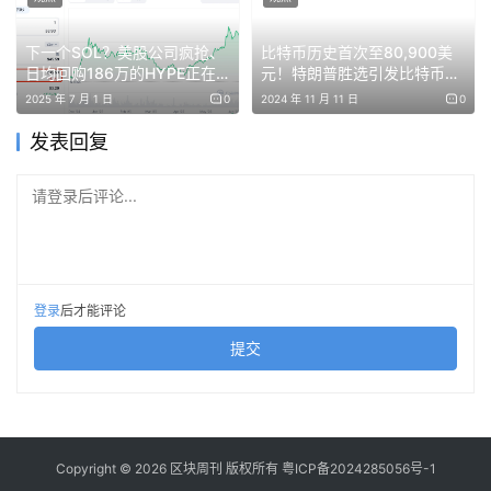
设施就不可能长出来，你在支付层再聪明的设计都接不住。
下一个SOL？美股公司疯抢、
比特币历史首次至80,900美
Agent 经济就是过去的那个我苦等的新场景。
日均回购186万的HYPE正在
元！特朗普胜选引发比特币疯
改写合约市场规则
狂上涨
2025 年 7 月 1 日
0
2024 年 11 月 11 日
0
KYA 是那层正在长出来的基础设施。
发表回复
KYA 不是一个支付层的产品，它是 Agent 经济的基础设施
层。
请登录后评论...
我在上一篇定义的 KYA 五层——Agent 身份、授权范围、
意图签名、责任链审计、信用评级——其中只有授权范围和
责任链审计这两层落在支付链路上，其他三层(身份、意
登录
后才能评论
图、信用)根本不在支付里。
提交
身份层服务于所有需要识别 Agent 的场景：跨平台调
用、监管备案、企业内部审计——支付只是其中一个。
意图层服务于 AI alignment 这个更大的问题——支付
Copyright © 2026 区块周刊 版权所有
粤ICP备2024285056号-1
只是它众多验证场景之一。