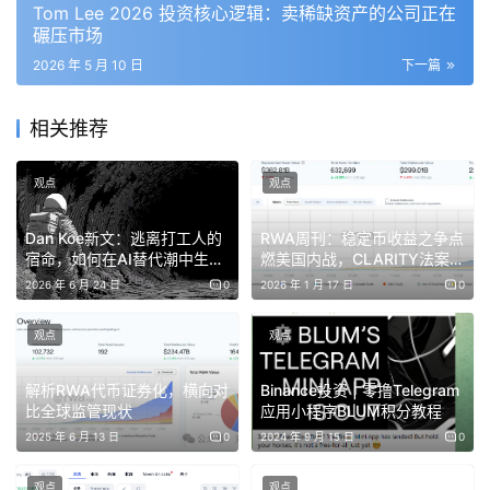
Tom Lee 2026 投资核心逻辑：卖稀缺资产的公司正在
新的支付形态，是从那个场景所要求的基础设施里”长出来”
碾压市场
的，不是被”优化出来”的。
2026 年 5 月 10 日
下一篇
我曾在蚂蚁做过一段时间支付创新。在一家曾经创作出 “快
相关推荐
捷支付”、“移动支付” 和“扫码支付” 的行业绝对引领者的平
台，最大的乐趣和痛苦就是思考：下一代支付形态是什么？
观点
观点
我们做了手表支付（还有代替扫脸验证的心跳核身）、
Dan Koe新文：逃离打工人的
RWA周刊：稳定币收益之争点
NFC支付（“碰一碰”的原始技术）、参与和编写了不少 “下
宿命，如何在AI替代潮中生存
燃美国内战，CLARITY法案听
一代” 支付协议，还曾试图让老板支持我探索元宇宙支付。
下来？
证会延期
2026 年 6 月 24 日
0
2026 年 1 月 17 日
0
观点
观点
这些项目大部分没跑出来。
解析RWA代币证券化，横向对
Binance投资 | 零撸Telegram
比全球监管现状
应用小程序BLUM积分教程
回头看，原因是同一个：我们试图在支付层定义新支付，但
2025 年 6 月 13 日
0
2024 年 9 月 15 日
0
驱动支付变革的场景还没到——场景没到，场景需要的基础
观点
观点