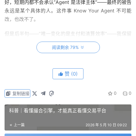
好，短期内都不会承认”Agent 是法律主体”——最终的被告
永远是某个具体的人。这件事 Know Your Agent 不可能
改，也改不了。
但是后半句——”唯一变化的是支付和清算效率”——我保留
观点。这句话的问题不在结论，在它默认的那个框架：它把
阅读剩余 79%
KYA 看成现有支付系统的一个升级。
这才是我认为值得多写一篇来讨论的事。
赞
(0)
先回到一个曾经的支付从业者的肌肉记忆：
0
0
复制链接
支付形态是场景驱动的，不是从支付系统内部设计出来的。
每一次支付的真正跃迁——网银、移动钱包、扫码——都不
科普｜看懂撮合引擎，才能真正看懂交易平台
是因为有人在支付层做了一个更好的产品，而是因为出现了
上一篇
2026 年 5 月 10 日 09:22
一个新的交易场景，把原来支付系统的底层假设打穿了。