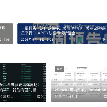
罗场
一周预告 | 沃什或将接过美联储帅印；美参议院银
员举行CLARITY法案审议听证会
日 11:06
2026 年 5 月 11 日 13:08
下
，累计举办近100场活动。作为重磅开场，ClawCon 2026
AI发展趋势与开源生态建设。
观点
mi、智谱、蚂蚁百灵、阶跃星辰等嘉宾分享硬核观点；AI Safety专场
多，系统就要请你离场：
股票代币化的两种范式：
 专场则邀请了多模态大模型 MiniMax， ZPilot 还有其他中国A
 ADL 背后的‘楚门世
xStocks走向开放，Robinhoo
进入围墙
10 月 12 日
0
2025 年 7 月 8 日
对抗衰老，到为实验室装上AI大脑与机械臂，再到改写物质世界的底层
寿实验月，研究者将以自身为实验对象，探索生命科技的边界。