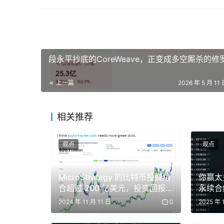
段永平抄底的CoreWeave，正变成多空厮杀的修
上一篇
2026 年 5 月 11 
相关推荐
这场持续28天的“科技火人节”将围绕四大主题周展开
站将集结OpenClaw全球核心贡献者，深度探讨
观点
观点
AI周（5.11-5.15）：大模型日将邀请ki
MicroStrategy 的比特币投资组
你赢太
全球安全研究者和密码学家；Consumer App
合超过 200 亿美元，投资回报
永续合约
费产品幕后团队，现场拆解产品迭代逻辑。
率现已超过 100%
界’真相
2024 年 11 月 11 日
0
2025 年 
生物科技周（5.18-5.22）：从用科技
码，议题层层递进。更有耶鲁博士主导的长