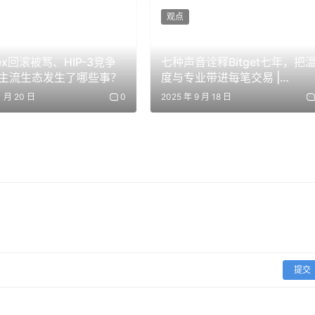
赛、赛博时装秀、硬件供应链快闪等活动轮番上演，带来极具视觉冲
观点
探讨未来社会形态、赛博朋克文化、独立游戏创作等议题，让科技与
dex回滚被骂、HIP-3竞争
七种声音诠释Bitget七年，把
主流生态发生了哪些事？
度与专业带进每笔交易 |
BlockWeeks
1 月 20 日
0
2025 年 9 月 18 日
“创新者市集”，而在最后一周会有科技人文相关的展览。所有
创意快速落地，促成高效合作。muShanghai
将全程贯穿 Bui
鼓励大家把项目、过程、问题、进展和阶段性成果公开出来，在
作为联合主办方，虹桥阿里中心以国际化创新社区、生态化发展枢
提交
一站式能力，为海外人才落地发展筑牢支撑。