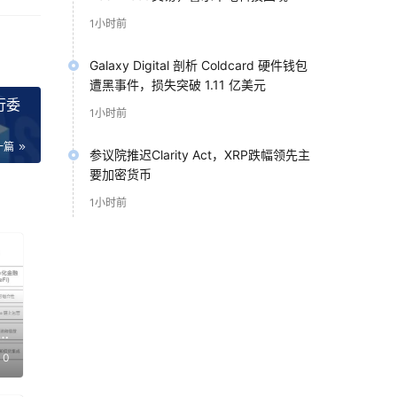
1小时前
Galaxy Digital 剖析 Coldcard 硬件钱包
遭黑事件，损失突破 1.11 亿美元
行委
1小时前
一篇
参议院推迟Clarity Act，XRP跌幅领先主
要加密货币
1小时前
上海
汇聚
I消
d
0
代