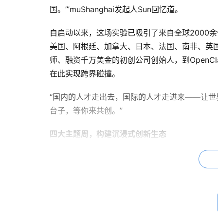
国。’”muShanghai发起人Sun回忆道。
自启动以来，这场实验已吸引了来自全球2000余份
美国、阿根廷、加拿大、日本、法国、南非、英国
师、融资千万美金的初创公司创始人，到OpenClaw核
在此实现跨界碰撞。
“国内的人才走出去，国际的人才走进来——让世
台子，等你来共创。”
四大主题周，构建沉浸式创新生态