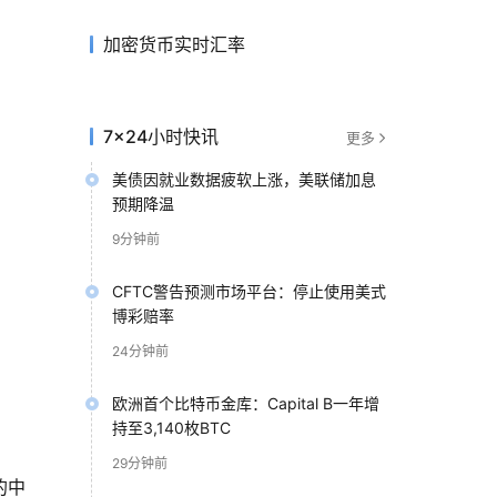
加密货币实时汇率
7×24小时快讯
更多
美债因就业数据疲软上涨，美联储加息
预期降温
9分钟前
CFTC警告预测市场平台：停止使用美式
博彩赔率
24分钟前
欧洲首个比特币金库：Capital B一年增
持至3,140枚BTC
29分钟前
的中