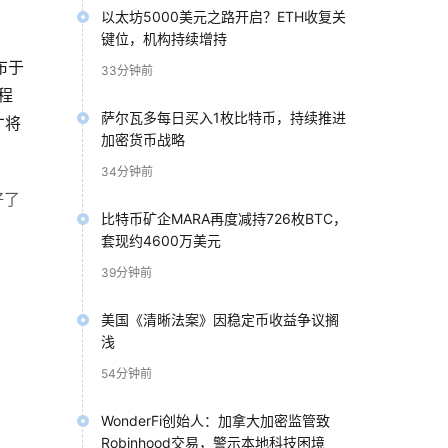
以太坊5000美元之路开启？ETH收复关
键位，机构持续增持
布于
33分钟前
程
萨尔瓦多每日买入1枚比特币，持续推进
才将
加密货币战略
34分钟前
好了
比特币矿企MARA再度减持726枚BTC，
套现约4600万美元
39分钟前
美国《清晰法案》因稳定币收益争议搁
浅
54分钟前
WonderFi创始人：加拿大加密监管致
Robinhood交易，警示本地科技困境