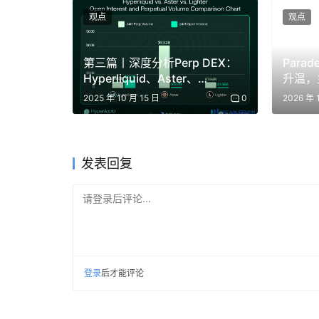
机器人周（5.25-5.29）：机器人搏击
观点
观点
科技盛宴，展现机器人技术的前沿成果。
文化周（6.1-6.6）：跳出纯科技视角，
第三篇丨深度分析Perp DEX：
Para
在此碰撞融合。
Hyperliquid、Aster、
升温，
Lighter、edgeX | BlockWeeks
2025 年 10 月 15 日
0
2026 年 
值得关注的是，前三周的每周五，将举办大型户外
者可携带自己的项目在现场展示、测试与交流，推动
in Public 内容机制
。我们设计了一套完整玩法，
实反馈中继续迭代。
发表回复
虹桥阿里中心，赋能“来华创业第一站”
请登录后评论...
本次活动为期一月，预计覆盖超 10 万人次。
登录
后才能评论
定位，依托空间、商业、文化、生态、政务五维