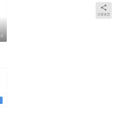
击的
分享本页
人文
温
0
参与
ld
真
纽为