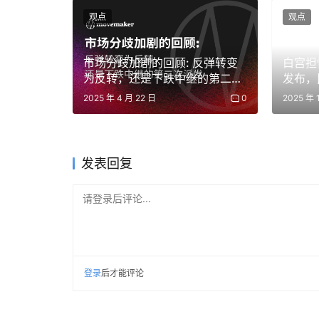
观点
观点
Bybit 交易所宣布将 SWEAT 代币下架,
市场分歧加剧的回顾: 反弹转变
白宫担
Bybit
为反转，还是下跌中继的第二次
发布，
派发
2025 年 4 月 22 日
0
2025 年 
Meta 完成后量子密码学迁移,发布技术框
Meta 工程博客详细披露了其后量子密码学 (P
升级的参考案例。这对 Web3 基础设施安全升
发表回复
Meta Engineering
请登录后评论...
芯片 / 硬件
登录
后才能评论
A 股芯片板块爆发,科创 50 创历史新高
沪指站上 4200 点,科创 50 指数涨超 5% 创