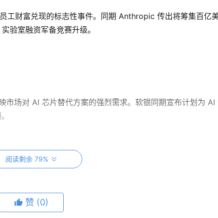
公司员工财富兑现的标志性事件。同期 Anthropic 传出将筹集百亿
AI 实验室融资军备竞赛升级。
价,反映市场对 AI 芯片替代方案的强烈需求。软银同期宣布计划为 AI
颈。
阅读剩余 79%
该拿 GPT-4 跑个 Linux 内核?AI 的能力边界正在被各种奇怪实验
赞
(0)