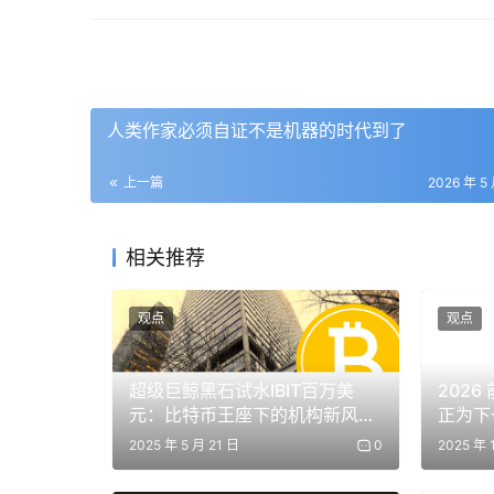
SUI 单日暴涨 50%，机构质押、零手续
SUI 代币在 24 小时内飙升 50%,推动因
多重利好叠加推动 SUI 成为近期公链赛道最强势
人类作家必须自证不是机器的时代到了
热议：社区讨论集中在 SUI 能否维持涨势,以
上一篇
2026 年 5
Cointelegraph
相关推荐
比特币短暂突破 82,000 美元,宏观环境改
观点
观点
BTC 在改善的宏观条件下短暂触及 82,000 美
市场对地缘政治风险的避险属性再次显现。
超级巨鲸黑石试水IBIT百万美
202
元：比特币王座下的机构新风
正为下
The Block
|
Cointelegraph
向？
2025 年 5 月 21 日
0
2025 年 
Bybit 宣布下架 SWEAT 代币