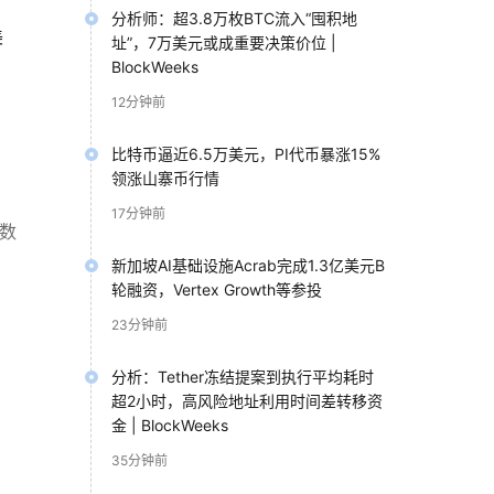
分析师：超3.8万枚BTC流入“囤积地
美
址”，7万美元或成重要决策价位 |
BlockWeeks
12分钟前
比特币逼近6.5万美元，PI代币暴涨15%
领涨山寨币行情
17分钟前
 数
新加坡AI基础设施Acrab完成1.3亿美元B
轮融资，Vertex Growth等参投
23分钟前
重新
分析：Tether冻结提案到执行平均耗时
超2小时，高风险地址利用时间差转移资
金 | BlockWeeks
35分钟前