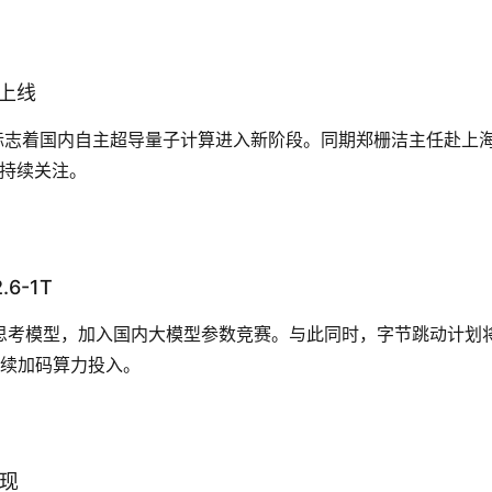
″上线
使用，标志着国内自主超导量子计算进入新阶段。同期郑栅洁主任赴上
的持续关注。
6-1T
-1T 思考模型，加入国内大模型参数竞赛。与此同时，字节跳动计划
持续加码算力投入。
兑现