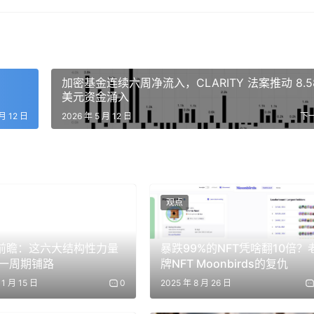
费稳定币和隐私功能三重驱动
素包括机构级质押服务上线、稳定币转账零手续费政策,以及隐私功能推
标的。
加密基金连续六周净流入，CLARITY 法案推动 8.5
美元资金涌入
及零手续费模式的可持续性。
 月 12 日
2026 年 5 月 12 日
下
善推动
观点
元。与此同时,特朗普拒绝伊朗和平提案后,比特币再涨 2.3%,显示
6 前瞻：这六大结构性力量
暴跌99%的NFT凭啥翻10倍？
一周期铺路
牌NFT Moonbirds的复仇
11 月 15 日
0
2025 年 8 月 26 日