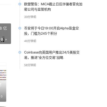
欧盟警告：MiCA截止日后诈骗者冒充加
密公司与监管机构
39分钟前
出。
8 亿
币安将于今日19:00开启Alpha盲盒空
投，门槛为245个积分
一篇
46分钟前
Coinbase向英国用户推出24/5美股交
易，推进“全方位交易”战略
58分钟前
加密
老
0