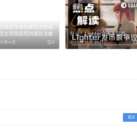
观点
提醒持有者及时处理资产。这是交易所定期清理低流动性代币的常规动作
忧政府停摆拖累经济数据
民主党再度阻挡拨款法案
什么？Lighter今天不空投
10 月 4 日
0
2025 年 12 月 30 日
架和经验
QC) 迁移的完整框架、经验教训和技术要点,为行业提供大规模密码
级具有重要借鉴意义。
提交
历史新高。存储芯片概念走强,普冉股份、长川科技等 20% 涨停;CPO