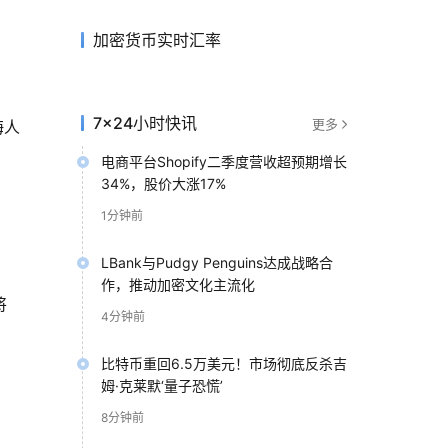
加密货币实时汇率
7×24小时快讯
更多
海人
电商平台Shopify二季度营收超预期增长
34%，股价大涨17%
1分钟前
LBank与Pudgy Penguins达成战略合
作，推动加密文化主流化
将
4分钟前
比特币重回6.5万美元！市场彻底反杀吉
姆·克莱默‘量子恐慌’
8分钟前