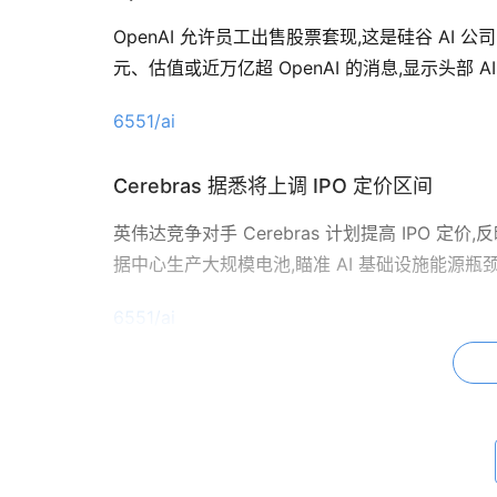
OpenAI 允许员工出售股票套现,这是硅谷 AI 
元、估值或近万亿超 OpenAI 的消息,显示头部 
6551/ai
Cerebras 据悉将上调 IPO 定价区间
英伟达竞争对手 Cerebras 计划提高 IPO 定
据中心生产大规模电池,瞄准 AI 基础设施能源瓶
6551/ai
> 辣评：Claude 都能当 IP 栈用了,下次是不是
定义。
加密 / Web3