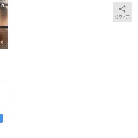
。
分享本页
0
学
 概