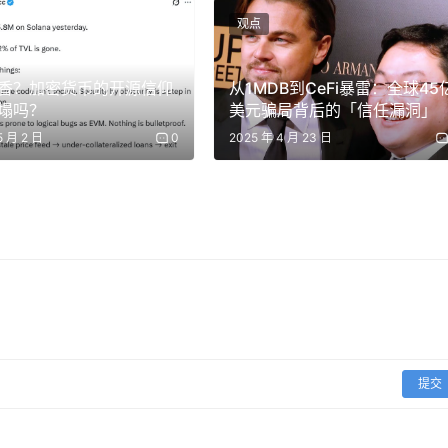
观点
当时和现在都是我们的指路明灯，指引着 Zodl 钱包、Zalle
香？加密货币的开源信仰
从1MDB到CeFi暴雷：全球45
3 月发布，是这一新战略的最直观体现：默认匿名、支持硬件钱包、支持跨
塌吗？
美元骗局背后的「信任漏洞」
封装在一个简单易用的界面中。
5 月 2 日
0
2025 年 4 月 23 日
1% 增长到约 30%，以 ZEC 绝对值计算增长了 400% 以上。
名交易占比达到 86.5%。自去年 10 月以来，该钱包已处理
易所的刷量，也不是金库资产的堆积，而是真实用户选择了隐私并掌
提交