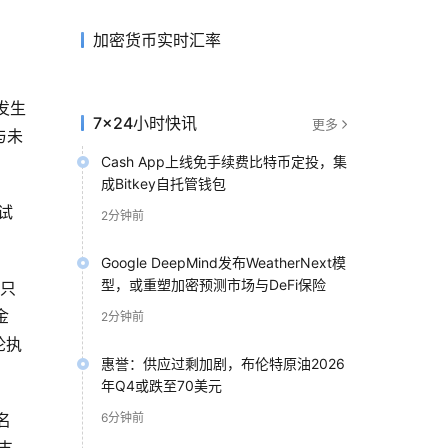
加密货币实时汇率
发生
7×24小时快讯
更多
与未
Cash App上线免手续费比特币定投，集
成Bitkey自托管钱包
试
2分钟前
Google DeepMind发布WeatherNext模
型，或重塑加密预测市场与DeFi保险
。只
金
2分钟前
论执
惠誉：供应过剩加剧，布伦特原油2026
年Q4或跌至70美元
名
6分钟前