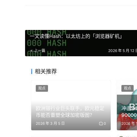
随后在 2024 年 8 月，ECC 正式发出了终止商
权”。六个月后，Zcash 基金会（ZF）宣布将
态内的其他群体终于能够发声。包括 ZF 的 Z
一文读懂Hash：以太坊上的「浏览器矿机」
Zcash终于获得了自由。
上一篇
2026 年 5 月 12 
产品枷锁的解除
相关推荐
2024 年 1 月，我们（当时名为 ECC）转
观点
观点
多年来，工程团队专注于密码学研究、核心协议和提
没能吸引新用户。事实上，到 2023 年，社区
欧洲银行业巨头联手，欧元稳定
冲击9
在 X 平台上，Zcash 持有者抱怨价格停滞和监
币能否重塑全球加密版图？
900
考验（0
的。由 ZURE（即 @peacemongerz，现任
2026 年 3 月 5 日
0
2026 年 
至 -60，表明用户极度不满。