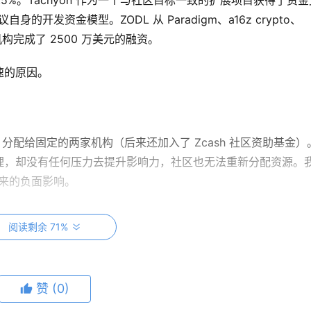
.5%。Tachyon 作为一个与社区目标一致的扩展项目获得了资金
开发资金模型。ZODL 从 Paradigm、a16z crypto、
ures 等机构完成了 2500 万美元的融资。
速的原因。
% 分配给固定的两家机构（后来还加入了 Zcash 社区资助基金）
理，却没有任何压力去提升影响力，社区也无法重新分配资源。
带来的负面影响。
单方面宣布将不再接受直接资助。这一举动迫使问题浮出水面：如果最大
阅读剩余 71%
接资助，将 8% 划拨给 Zcash 社区资助基金（ZCG）用于
险箱”，供 ZEC 持有人追溯性地分配给那些做出重大贡献的人。
都将在 2028 年底第三次减半时到期。社区可以选择续约，但这并
赞
(0)