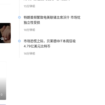
15分钟前
控制
和生
特朗普频繁致电美联储主席沃什 市场忧
独立性受损
16分钟前
一篇
市场恐慌之际，贝莱德IBIT本周狂吸
4.79亿美元比特币
16分钟前
却
中性
）低
0