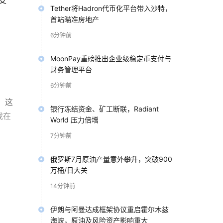
支
Tether将Hadron代币化平台带入沙特，
首站瞄准房地产
6分钟前
MoonPay重磅推出企业级稳定币支付与
财务管理平台
6分钟前
。这
银行冻结资金、矿工断联，Radiant
我在
World 压力倍增
7分钟前
的
俄罗斯7月原油产量意外攀升，突破900
生态
万桶/日大关
14分钟前
非
伊朗与阿曼达成框架协议重启霍尔木兹
海峡，原油及风险资产影响重大