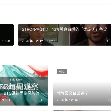
标协议的通知，该协议曾赋予 ECC 和 ZF 对协议的“2-of-2 多签
不再利用商标权干预治理。Zcash 治理的垄断局面被打破，持币者
CAP 在内，没有任何单一机构能垄断对社区民意的诠释。
STRC多空激辩：13%股息背后的「类庞氏」争议
日 10:28
2026 年 5 月 12 日 11:29
下
向以用户增长为核心。这是相较于过去几年的根本性转变。
观点
升隐私性。这些努力虽然让 Zcash 的隐私技术出类拔萃，但
规模甚至开始萎缩。
4000美元后，固守
管压力，质疑“隐私币”是否还有未来。当时 60% 的推文是负面或
00，BTC继续面临风险偏好
就等梁文锋敲钟了
1.05~01.11）
 ZODL 营销主管）发起的调研显示，ZEC 持有者的净推荐值（NPS
1 月 15 日
0
2026 年 7 月 16 日