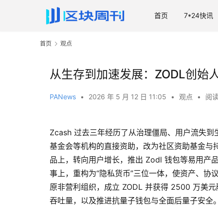
首页
7*24快讯
首页
观点
从生存到加速发展：ZODL创始人亲述
PANews
•
2026 年 5 月 12 日 11:05
•
观点
•
阅读
Zcash 过去三年经历了从治理僵局、用户流失到生
基金会等机构的直接资助，改为社区资助基金与
品上，转向用户增长，推出 Zodl 钱包等易用产品，
事上，重构为“隐私货币”三位一体，使资产、协
原非营利组织，成立 ZODL 并获得 2500 万美元
吞吐量，以及推进抗量子钱包与全面后量子安全