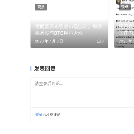
观点
观点
我们听取了意见，开始开发用户真正想用的产品。这在
命令行钱包乃至核心协议的开发。
特朗普表态引发市场波动，加密
闭源真
Zashi（后更名为 Zodl）于 2024 年 
概念股与BTC应声大涨
正在崩
种兑换。我们交付了世界级的隐私货币，并将其
2026 年 7 月 8 日
0
2025 年 
影响显而易见。到 2025 年底，匿名供应量从约 1
池中的每一枚代币都是由用户自托管。3 月中旬，匿
发表回复
过 6 亿美元的 ZEC 兑换。这不是中心化交
自己的私钥。
请登录后评论...
登录
后才能评论