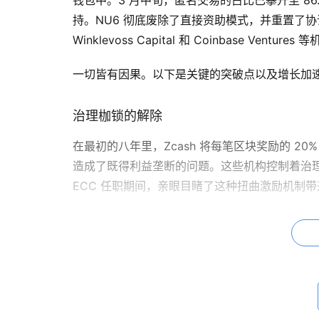
钱包中。3 月中旬，匿名交易的占比已攀升至 86
持。NU6 彻底废除了直接资助模式，并重置了协议自身的
Winklevoss Capital 和 Coinbase Vent
一切皆有因果。以下是关键的突破点以及增长加
治理枷锁的解除
在最初的八年里，Zcash 将每笔区块奖励的 20
造成了既得利益垄断的问题。这些机构控制着治
ECC 任职期间，亲眼目睹了这种扭曲激励机制
情况发生了改变。2024 年 5 月，ECC 
受益者拒绝参与，旧模式就无法维系。NU6 消减了直
系统赠款，另外 12% 存入一个受协议控制的“保
这一模式明确了时间限制。8% 和 12% 的资金
必然，必须在社区内达成压倒性的共识。