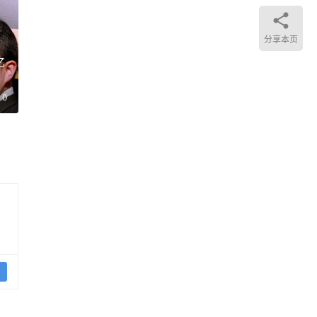
t
分享本页
亿
币
0
匿名
了超
握了