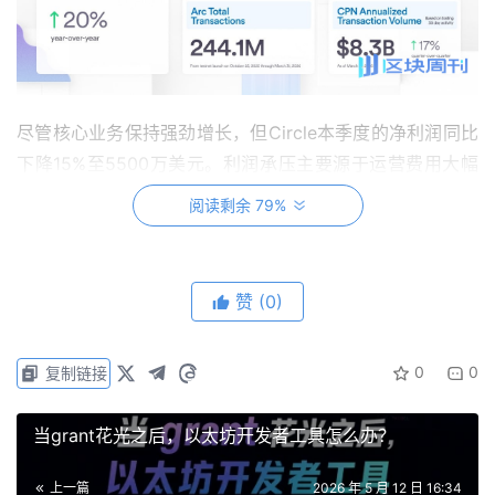
尽管核心业务保持强劲增长，但Circle本季度的净利润同比
下降15%至5500万美元。利润承压主要源于运营费用大幅
增加76%至2.42亿美元，其中最主要的是IPO后股票-based
阅读剩余 79%
薪酬及相关工资税支出显著上升。不过，每股摊薄收益
（EPS）达到0.21美元，超出分析师预期的0.17美元。
赞
(0)
从核心业务来看，USDC继续担当增长引擎。一季度USDC
流通量达到770亿美元，同比增长28%；链上交易量单季高
达21.5万亿美元，同比暴增263%；平台内USDC持有量达
0
0
复制链接
137亿美元，同比大增254%。
当grant花光之后，以太坊开发者工具怎么办？
值得注意的是，据瑞穗证券今年3月分析披露，USDC首次
在交易量上超过了Tether的USDT，前者调整后的交易量约
上一篇
2026 年 5 月 12 日 16:34