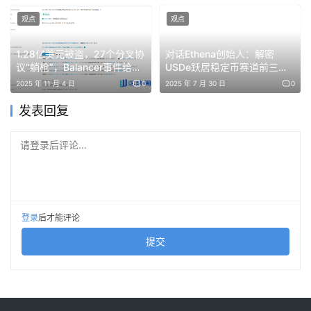
观点
观点
顶级机构30亿估值组团入场，ARC明确空投计划
市场的关注点已不止于Circle当季数据，而更多转向其未来
1.28亿美元被盗，27个分叉协
对话Ethena创始人：解密
议“躺枪”，Balancer事件给
USDe跃居稳定币赛道前三背
叙事。为摆脱过度依赖USDC储备金利息收入的单一增长模
DeFi的三大教训 |
后的增长密码
2025 年 11 月 4 日
0
2025 年 7 月 30 日
0
式，Circle正在积极构建多元化收入结构，其中ARC是核心
BlockWeeks
发表回复
一环。
作为Circle旗下专为稳定币金融设计的机构级Layer1公链，
请登录后评论...
ARC是重点服务支付、外汇、资产代币化、资本市场及AI代
理经济等场景。其核心定位是互联网原生经济操作系统，目
标成为全球上链金融的基础设施底座。该L1原生以USDC作
登录
后才能评论
为Gas代币，兼容EVM，支持亚秒级结算与可配置隐私功
能，跨链转账通过Circle的CCTP完成。
提交
根据白皮书显示，Arc的初始供应量为100亿枚， 其中60%
将用于生态系统，具体包括代币销售、开发者激励、空投及