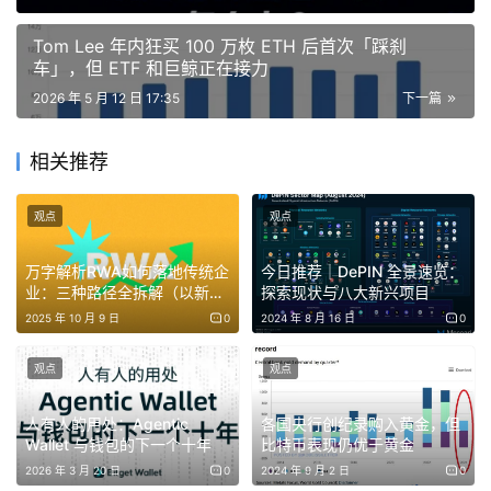
为2.2万亿美元，而后者为1.3万亿美元。 Visa也披露数据
Tom Lee 年内狂买 100 万枚 ETH 后首次「踩刹
称，USDC继续获得稳定币交易市场份额，目前占全部稳定
车」，但 ETF 和巨鲸正在接力
币交易的63%。
2026 年 5 月 12 日 17:35
下一篇
得益于USDC规模扩张，Circle的储备收入达到6.53亿美
相关推荐
元，同比增长17%，占Circle总收入的94%。但受利率下行
影响，储备回报率同比下降66个基点至3.5%。这意味着，
观点
观点
尽管USDC规模持续扩大，但单枚USDC的收益贡献正在下
降。
万字解析RWA如何落地传统企
今日推荐｜DePIN 全景速览：
业：三种路径全拆解（以新能
探索现状与八大新兴项目
与此同时，USDC增长也带动分销成本同步上升。分销与交
源行业为例)
2025 年 10 月 9 日
0
2024 年 8 月 16 日
0
易成在本季度达到4.05亿美元，同比增长17%，仍是Circle
最大的支出项目。其中，与Coinbase的合作仍是主要分销
观点
观点
渠道。据Coinbase首席财务官 Alesia Haas 此前在
人有人的用处：Agentic
各国央行创纪录购入黄金，但
Coinbase财报电话会议上表示，双方合作协议每三年自动
Wallet 与钱包的下一个十年
比特币表现仍优于黄金
续约且永久有效、不可终止。
2026 年 3 月 20 日
0
2024 年 9 月 2 日
0