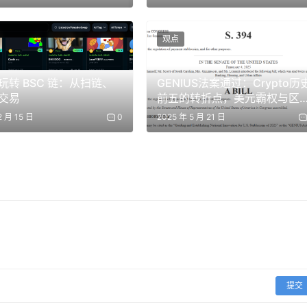
账并在链上广播；如果是连续性计费或者基于会话的计费（按照用量
Machine Payment Protocol）推出的会话授权凭证，将预算
观点
间内反复调用某项服务，避免频繁发起同类授权，Pay.sh 会
时会自动重新发起会话授权。Pay.sh 会根据目标服务的要求
玩转 BSC 链：从扫链、
GENIUS法案通过：Crypto历
成本。Pay.sh 同时会保证钱包始终在本地安全存储，仅在需
交易
前五的转折点，美元霸权与区
链标准的双重胜利
h 会区分数据和指令，服务商返回的所有外部内容（包括标题、正
2 月 15 日
0
2025 年 5 月 21 日
可信输入，代理不得直接执行服务商返回的指令防止恶意的提示词注入或
供了一套可以轻松部署的网关，服务商无需对自己的支付通路或者 A
服务网络内。服务商只需要提供一个声明式文件，说明支付相关
义路由规则，可以让智能体在一定量内免费使用服务，超过定额
价格）；此外 Pay.sh 还提供支付拆分功能，服务商收到的
权费，5% 支付云成本，剩下部分留给自身运营，服务商只需要在
性实现多账户结算。完成注册后服务商可以将自己提供的 API 
提交
体可以通过查询注册表来发现和选择合适的 API 服务。