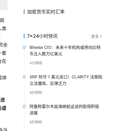
加密货币实时汇率
商
人类
7×24小时快讯
由
更多
，完全
Bitwise CIO：未来十年机构或将向比特
一套
币注入数万亿美元
合在
4分钟前
，
XRP 险守 1 美元关口！CLARITY 法案陷
能体
立法僵局，反弹乏力
8分钟前
息进
阿曼称霍尔木兹海峡航运谈判取得积极
与虚
进展
8分钟前
中充当