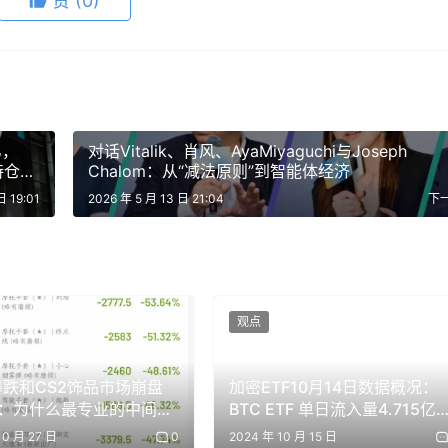
赞
(0)
%，
对话Vitalik、肖风、AyaMiyaguchi与Joseph
H持仓量
Chalom：从“减法原则”到智能体经济
日 19:01
2026 年 5 月 13 日 21:04
下
协议类似，都是建立在 HTTP 402 状态码之上：当智能体发现需要
观点
会返回状态码 402（需要支付），并同时附上支付的详细信息
。Pay.sh 会解析相应的内容并向钱包发起授权，钱包支付完
1暴跌和CS2饰品市场崩盘
加密ETF10月14日数据概况：
起服务请求就能获得正常的响应。但为了覆盖各种 API 使用场景，
：为什么最专业的中间商
BTC ETF 单日流入量4.715亿
辑：当服务器返回状态码 402 时，Pay.sh 会进一步判断目标服务的
先倒下？
元
10 月 27 日
0
2024 年 10 月 15 日
访问权限），或者是基于用量的访问类型（支付获得固定量的访