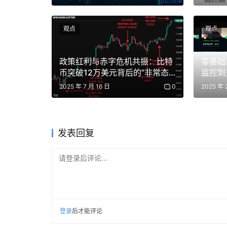
限），Pay.sh 会构造一笔一次性固定数额转
一账单一次性支付），Pay.sh 会支持 MPP 协议（
观点
观点
写入授权并传回给服务器，这时智能体就可以在短时
每次调用时更新剩余额度，当额度耗尽或者服务过期
政策红利与赤字危机共振：比特
零基础
动选择更合适的支付轨道，能够降低使用成本和管理
币突破12万美元背后的”非常态”
监控到
繁荣
支付时请求用户确认。当有信息返回时，Pay.s
2025 年 7 月 16 日
0
2025 年 
以及 API 描述）都会被 Pay.sh 视为不
攻击。
发表回复
Pay.sh 最大的优势在于，它为服务提供者也提
进行大规模修改就可以将支付网关集成在自己的
请登录后评论...
数就可以适配各种复杂的使用场景，比如通过定
收费，甚至可以实现阶梯式收费（不同用量收取不同
可以自动发往多个地址，例如 2% 支付数据版
收款地址时定义不同的百分比或者金额就可以一次
登录
后才能评论
员数据发布到 Pay Skill Registry，智能