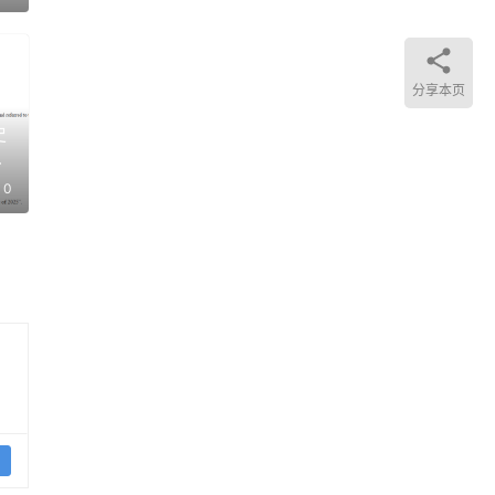
统
上限
在
分享本页
自
史
要
块
文
0
其他
PI
的参
开始
费用
设置
服务