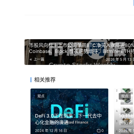
币股风向标丨上市公司单周BTC净买入骤降逾80
Coinbase、Block 首次逆势增持；Bitmine ET
增至约 520.6 万枚，目标为年内持有5%流通量的
上一篇
2026 年 5 月 13 
ETH（5月12日）
当前 Pay.sh 已支持的 API 服务 图源：项目官网
相关推荐
Pay.sh 的支付流程与前段时间大火的 x402 
观点
观点
的外部服务时，它会对付费资源发起请求，服务器
括支付金额、付费方案、收款地址、支付有效期等等
DeFi 3.0正在到来：下一代去中
10.1
并生成支付凭证后，Pay.sh 会携带凭证再次发
心化金融的演进
亲历者
Pay.sh 同时兼容了 x402 和 MPP 的支付逻
总是最
2024 年 12 月 16 日
0
2025 年 
方式，如果是一次性的数据访问（支付获得一次