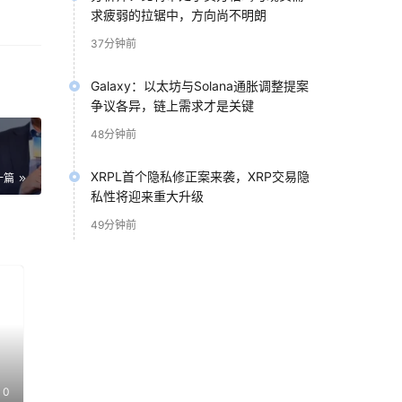
求疲弱的拉锯中，方向尚不明朗
37分钟前
Galaxy：以太坊与Solana通胀调整提案
争议各异，链上需求才是关键
48分钟前
XRPL首个隐私修正案来袭，XRP交易隐
一篇
私性将迎来重大升级
49分钟前
调用
，包
成
美
付款
0
问权