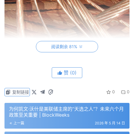
阅读剩余 81%
赞
(0)
铜是 AI 时代的石油
0
0
复制链接
供需决定价格，「铜的需求旺盛」这一观点，在市场上能更
直接的看出来。
为何凯文·沃什是美联储主席的“天选之人”？未来六个月
政策至关重要 | BlockWeeks
LME 三个月铜在 2026 年 5 月 11 日收于 13,943 美元/
上一篇
2026 年 5 月 14 日
吨，那是一个 LME 收盘历史新高，单日涨 2.7%。COMEX