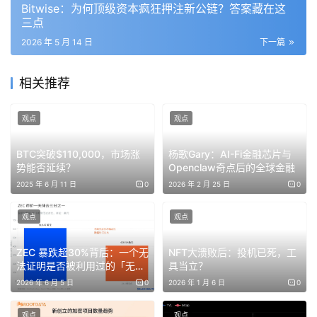
Bitwise：为何顶级资本疯狂押注新公链？答案藏在这
铜 5 月 12 日触及 6.58 美元/磅的盘中新高。过去 12 个
三点
月，铜涨了 41%。过去四周，铜涨了 10%。
2026 年 5 月 14 日
下一篇
2025 年初铜还在 9,000 美元一线，年中突破 12,000，全
相关推荐
年涨幅 43%，是 2009 年以来铜最好的一年。2026 年 1
月铜首次盘中破 13,000。然后四个月之后，14,000 也快到
观点
观点
了。这条曲线的形状，更像一个被重新发现的资产，正在被
按新的逻辑定价。
BTC突破$110,000，市场涨
杨歌Gary：AI-Fi金融芯片与
势能否延续？
Openclaw奇点后的全球金融
Trafigura 是全球第二大金属贸易商。它的金属分析负责人
2025 年 6 月 11 日
0
2026 年 2 月 25 日
0
Graeme Train 给过一个非常精炼的需求拆解：未来十年额
外的 1,000 万吨铜消费里，三分之一来自电动车，三分之一
观点
观点
来自电力发电与输配电，剩下三分之一来自自动化、制造业
ZEC 暴跌超30%背后：一个无
NFT大溃败后：投机已死，工
资本支出，以及数据中心的冷却系统。
法证明是否被利用过的「无限
具当立？
增发」漏洞
2026 年 6 月 5 日
0
2026 年 1 月 6 日
0
而高盛在一份题为「AI and Defense Place the Power
Grid at the Center of Energy Security」的研报里，给出
观点
观点