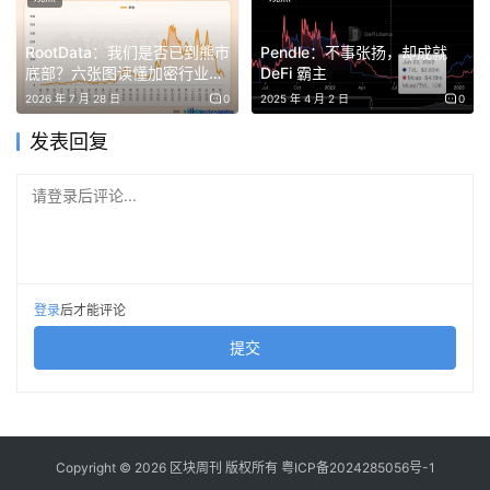
了一个更锋利的论断：铜将成为 AI 时代的石油。高盛测
算，到 2030 年，全球电网与电力基础设施建设将贡献
RootData：我们是否已到熊市
Pendle：不事张扬，却成就
底部？六张图读懂加密行业周
DeFi 霸主
60% 以上的铜需求增量。
期
2026 年 7 月 28 日
0
2025 年 4 月 2 日
0
听起来似乎有些夸张，但仔细想想是合理的。
发表回复
铜的导电率是 100% IACS，在所有金属里仅次于银。但银
请登录后评论...
太贵，工业上几乎所有大规模导电场景，铜是唯一答案。最
接近的替代品是铝，但铝的导电率只有铜的 61%，意味着
同样输送一兆瓦的电，铝线需要更粗的截面积，更重、更占
空间、热损耗更大。在数据中心机柜这种厘米级空间里，这
登录
后才能评论
种差异几乎是不可接受的。
提交
导热性更是如此。铜的导热系数 401 W/(m·K)，是铁的 5
倍，不锈钢的 8 倍。NVIDIA GB200 单卡功耗 1,200W，
一个标准机柜 72 卡，整柜功耗超过 130kW。这种级别的
Copyright © 2026 区块周刊 版权所有
粤ICP备2024285056号-1
热密度，风冷已经撑不住，必须上液冷。而液冷系统里几乎