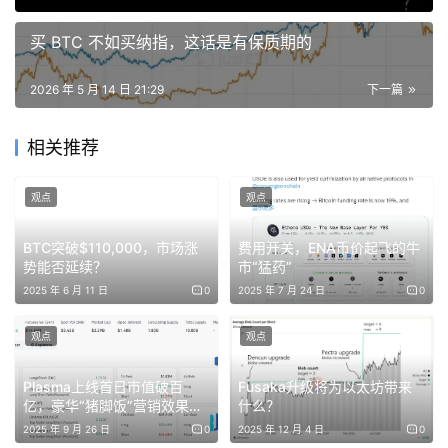
买 BTC 不如买纳指，这话是有保质期的
IM Bot 一键配置（Telegram / Discord / 飞书 / 钉钉 / 微
信，无需写代码）、与交易平台联合提供的全资产类别实时
2026 年 5 月 14 日 21:29
下一篇
数据——加密货币 + 美股 + 黄金 + 原油 + 宏观经济指
标、Agent Harness 加上智能模型路由（自动选择最适合
相关推荐
当前任务的模型，用最低成本完整完成任务）、云端沙箱
7×24 无人值守运行、持久用户画像（用得越多，AI 越了解
观点
观点
你的风险偏好、建仓习惯、离场逻辑、宏观判断）、以及
Knowledge 网络——任何用户都可以将调教好的 Skill /
BTC突破$110,000，市场涨
费用开关，ENA币价起飞的牛
势能否延续？
市“猛药”
Knowledge 分享出来，其他人的 Agent 无需安装即可自动
2025 年 6 月 11 日
0
2025 年 7 月 24 日
0
学会。
观点
观点
台上展示了两个真实案例。
Plasma上线首日市值破百
Fusaka升级将为以太坊带来
一个叫「猛猛投资」：28 个标的，4 大赛道，Agent 每天
亿，豪华“猪脚饭”营销效果拉
什么？
09:00 晨间扫盘、16:30 盘后复盘、周末策略回顾，每月自
满 | BlockWeeks
2025 年 9 月 26 日
0
2025 年 12 月 4 日
0