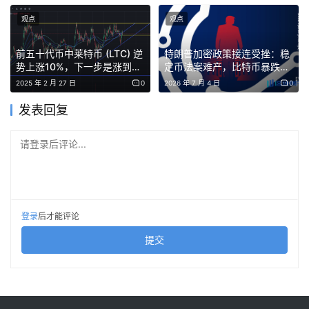
动迭代。另一个叫「天眼 Pro」：全币种监控平台加 AI 交
观点
观点
易策略自我成长平台，界面上实时显示策略胜率 57.7%。
前五十代币中莱特币 (LTC) 逆
特朗普加密政策接连受挫：稳
第二部分，从产品经理变回了安全工程师。
势上涨10%，下一步是涨到哪
定币法案难产，比特币暴跌超
里?
40%
2025 年 2 月 27 日
0
2026 年 7 月 4 日
0
这部分的核心是，「AI 不是万能的。在 Web3 场景下，一
发表回复
次安全事故的代价可能是不可逆的。了解 AI 的能力边界和
安全水位，比了解它能做什么更重要。」
请登录后评论...
他列了 MuleRun 在安全层面做了什么：本地浏览器复用
（私钥和 Cookie 不离开用户设备）、云端沙箱隔离（每个
用户独立虚拟环境，无交叉泄漏风险）、全链路日志（所有
登录
后才能评论
Agent 行为完整记录，支持事后审计和回溯）、权限分级控
提交
制（Agent 只能使用用户明确授权的工具和数据源，无法越
权操作）、无私钥托管（MuleRun 不存储任何用户的私钥
或助记词）。