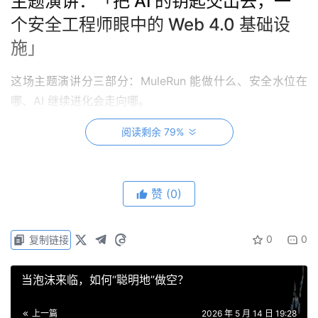
主题演讲：「把 AI 的钥匙交出去，一
个安全工程师眼中的 Web 4.0 基础设
施」
这场主题演讲分三部分：MuleRun 能做什么、安全水位在
哪、AI 继续进化会走向哪。
阅读剩余 79%
第一部分，重新定义「一个合格的 AI 助理」需
要什么。
赞
(0)
束骏亮把完整的 AI 助理拆成六个维度：嘴（对话能力）、
眼睛和耳朵（数据获取）、脑子（Agent 能力）、手（运行
0
0
复制链接
环境）、记忆（用户理解）、知识（持续进化）。大多数产
品只做了其中的一两件。MuleRun 的主张是：不是单点突
当泡沫来临，如何“聪明地”做空？
破，而是系统性的完整方案。
上一篇
2026 年 5 月 14 日 19:28
落地到产品上，这六个维度分别对应：