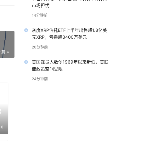
赶上
市场担忧
14分钟前
灰度XRP信托ETF上半年出售超1.8亿美
元XRP，亏损超3400万美元
20分钟前
一篇
美国裁员人数创1969年以来新低，美联
储政策空间受限
可能
24分钟前
自
并
暴
国之
将
0
。真