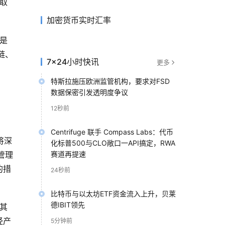
取
加密货币实时汇率
是
链、
7×24小时快讯
更多
特斯拉施压欧洲监管机构，要求对FSD
数据保密引发透明度争议
12秒前
Centrifuge 联手 Compass Labs：代币
将深
化标普500与CLO敞口一API搞定，RWA
管理
赛道再提速
的措
24秒前
比特币与以太坊ETF资金流入上升，贝莱
德IBIT领先
其
经产
5分钟前