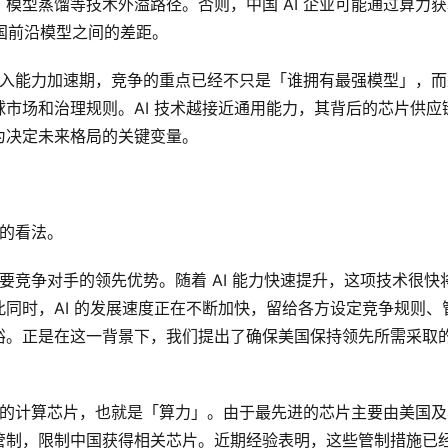
模型蒸馏等技术外溢路径。否则，中国 AI 企业可能通过算力获
美国前沿模型之间的差距。
 进入能力加速期，竞争的重点已经不只是「谁拥有最强模型」，而
市场和治理规则。AI 技术越接近通用能力，其背后的芯片供应
为决定未来格局的关键变量。
争的看法。
主要竞争对手的领先优势。随着 AI 能力快速提升，这项技术很快
同时，AI 的发展速度正在不断加快，留给各方设定竞争规则、
裕。正是在这一背景下，我们提出了确保美国保持领先所需采取
模型的计算芯片，也就是「算力」。由于最先进的芯片主要由美国及
管制，限制中国获得相关芯片。近期经验表明，这些管制措施已