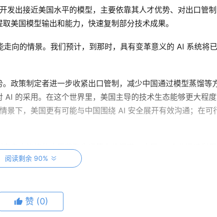
能够开发出接近美国水平的模型，主要依靠其人才优势、对出口管制
提取美国模型输出和能力，快速复制部分技术成果。
可能走向的情景。我们预计，到那时，具有变革意义的 AI 系统将
势。政策制定者进一步收紧出口管制，减少中国通过模型蒸馏等
 AI 的采用。在这个世界里，美国主导的技术生态能够更大程度
种情景下，美国更有可能与中国围绕 AI 安全展开有效沟通；在可
定者未能堵住中国获取先进算力的渠道，中国 AI 企业迅速利用
阅读剩余 90%
反超。在这个世界里，AI 的规则和标准将由更多国家共同争夺，
行动和安全能力建设。即使这种局面建立在美国算力和美国技术
益。
赞
(0)
I 主导权所需的关键工具，是由美国及其盟友体系内高度创新的企