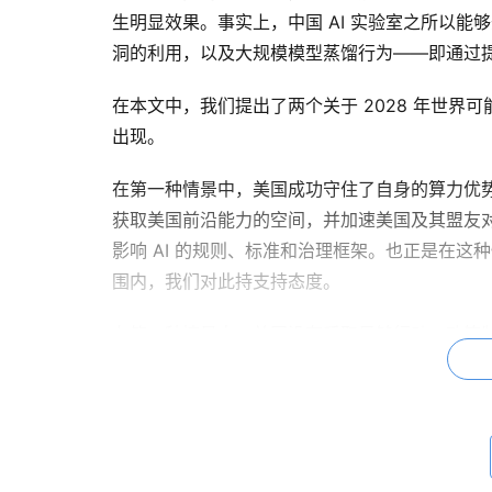
生明显效果。事实上，中国 AI 实验室之所以
洞的利用，以及大规模模型蒸馏行为——即通过
在本文中，我们提出了两个关于 2028 年世界
出现。
在第一种情景中，美国成功守住了自身的算力优
获取美国前沿能力的空间，并加速美国及其盟友对
影响 AI 的规则、标准和治理框架。也正是在这
围内，我们对此持支持态度。
在第二种情景中，美国没有采取足够行动。政策制
些空间，追赶上 AI 前沿，甚至在部分领域实现
进模型也可能被用于更大规模的社会治理、网络
的基础之上，也并不符合美国及其盟友的长期利
美国及其盟友是以较强优势进入 AI 竞争的。A