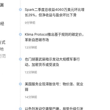
漏
Spark二季度总收益4060万美元环比增
长29%，但净收益与盈余环比下滑
9分钟前
已经
Klima Protocol推出基于规则的碳定价，
革新自愿碳市场
方式
13分钟前
地
行范
也门胡塞武装暗示发动大规模军事行
动，加密货币或受波及
13分钟前
这
最先
美国服务业现滞胀信号：物价涨、就业
外溢
弱
14分钟前
业生
以色列发动空袭黎巴嫩，局势升级引发