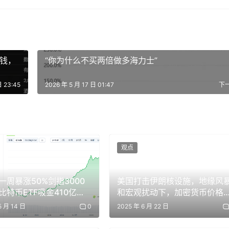
的任务，很大程度上是避免浪费既有优势：不要让中国更容易追
赚钱，
“你为什么不买两倍做多海力士”
日 23:45
2026 年 5 月 17 日 01:47
下
业标准和治理框架的走向。谁能在 AI 领域保持领先，谁就更有
观点
。算力是开发前沿 AI 模型最重要的要素之一。这一领先优势来
持的出口管制政策。但在模型智能水平上，中国 AI 实验室已经
一周暴涨50%剑指3000
美国打击伊朗核设施，地缘风
否认中国人民和中国 AI 社区的能力与贡献，而是因为中国是除美
比特币ETF吸金410亿引
和宏观扰动下，加密货币价格
赶前沿 AI 的国家。
走向何方？
5 月 14 日
0
2025 年 6 月 22 日
力建设等领域应用 AI 技术。中国 AI 实验室拥有世界级人才