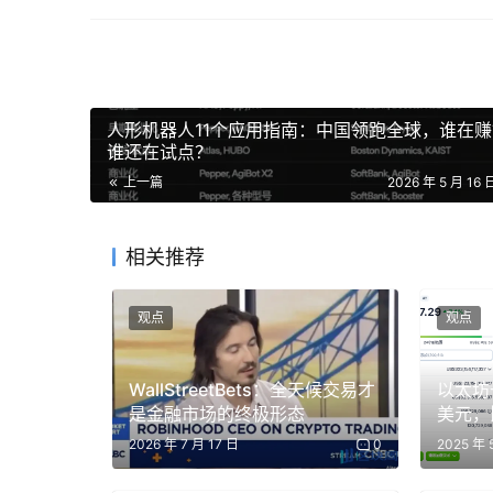
态建立起来的。过去的成功意味着，当前最重要
来。
2028 年中美 AI 竞争的两种情景
人形机器人11个应用指南：中国领跑全球，谁在
谁还在试点？
摘要
上一篇
2026 年 5 月 16 
AI 的开发与部署，将决定未来全球技术规则、产
相关推荐
塑造这些系统的运行方式。
观点
观点
目前，美国及其盟友在算力方面拥有显著领先优势
美国及其盟友的技术创新，也来自美国两党共同支
WallStreetBets：全天候交易才
以太坊
不遥远。我们关注中国的 AI 发展，并不是为了
是金融市场的终极形态
美元，
外，唯一拥有充足资源和顶尖人才、并正在系统性追
爆牛市
2026 年 7 月 17 日
0
2025 年 
中国已经在信息审查、社会治理、网络安全与军事能