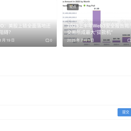
室之所以能够保持接近前沿的位置，部分原因在于它们利用了美
观点
取美国模型的部分能力，从而加快自身模型训练和能力追赶。
TO：美股上链全面落地还
2025上半年Web3安全报告揭
增强新模型训练，我们正在进入一个 AI 能力高速加速的时期。
阻碍？
交易所成最大“提款机”
的具有变革意义的 AI 智能水平——可能已经近在眼前。这种加
3 月 19 日
0
2025 年 7 月 1 日
然存在，中国 AI 体系得以持续贴近前沿曲线推进。但如果美国
外溢这两个问题，仍有可能在前沿能力上锁定 12 至 24 个
重要战略意义。这样的优势也将增强美国与中国 AI 专家围绕 AI 
但锁定这一领先优势的机会窗口不会一直存在。
状态的两种可能情景。第一种情景是，美国及其盟友在模型智能、应用
定者现在采取行动，收紧对中国实验室先进算力的管制，减少其
及其盟友对 AI 的采用，这一情景就可能实现。
提交
争力。如果政策制定者没有在现有领先优势上继续推进，或者放