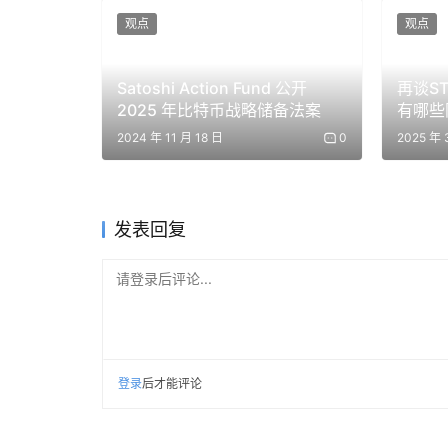
正限制它们继续追赶的，是算力约束。中国实验
观点
观点
口管制政策中的漏洞，并通过大规模模型蒸馏获
Satoshi Action Fund 公开
再谈S
随着算力供给迅速扩大，AI 也越来越多地被用于
2025 年比特币战略储备法案
有哪些
「数据中心里的天才之国」——也就是我们所理解
2024 年 11 月 18 日
0
2025 年 
让政策行动变得更加紧迫。
迄今为止，由于出口管制规避和模型蒸馏等问题仍
其盟友现在采取行动，同时解决算力获取和模型能力
发表回复
领先优势。到 2028 年，这样的领先幅度将具有
与治理展开沟通的能力，而我们支持这种接触。
请登录后评论...
在这里，我们提出 2028 年中美 AI 竞争
和全球分发方面建立显著领先优势。如果政策制
蒸馏美国最佳 AI 模型来追赶的空间，并加速美国
登录
后才能评论
第二种情景是，中国在接近前沿的位置上具备竞