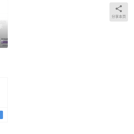
国出
分享本页
示
所谓
速
0
及
月的
安全
采用
通过
松中