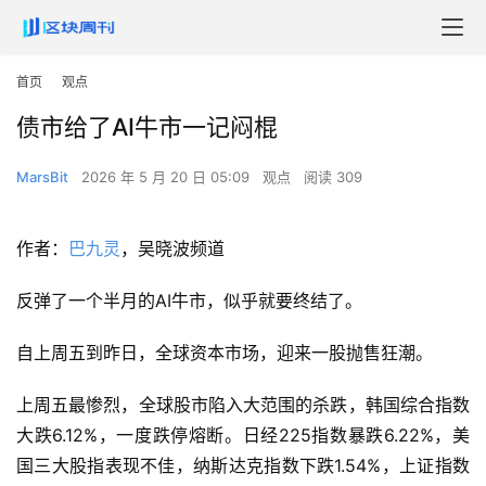
首页
观点
债市给了AI牛市一记闷棍
MarsBit
2026 年 5 月 20 日 05:09
观点
阅读 309
作者：
巴九灵
，吴晓波频道
反弹了一个半月的AI牛市，似乎就要终结了。
自上周五到昨日，全球资本市场，迎来一股抛售狂潮。
上周五最惨烈，全球股市陷入大范围的杀跌，韩国综合指数
大跌6.12%，一度跌停熔断。日经225指数暴跌6.22%，美
国三大股指表现不佳，纳斯达克指数下跌1.54%，上证指数