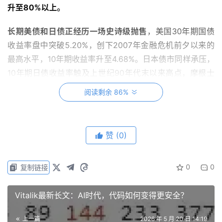
升至80%以上。
长期美债和日债正经历一场史诗级抛售
，美国30年期国债
收益率盘中突破5.20%，创下2007年金融危机前夕以来的
最高水平，10年期收益率升至4.68%。日本债市同样承压，
10年期日债收益率触及上世纪90年代末以来高点，摩根士
丹利日本区CEO警告，若日本央行6月未能加息，日元汇率
阅读剩余 86%
恐将面临跌至170或升至140的剧烈震荡，或将对债市和汇
市造成冲击。
赞
(0)
美联储新任主席Kevin Warsh尚未正式宣誓就职，便已被市
场和同僚围剿。面对不断上升的收益率，法兴银行的
Subadra Rajappa指出，这对Warsh的鸽派倾向构成挑战。
0
0
复制链接
前美联储经济学家Julia Coronado则表示，战争加剧了财
政恶化，当前通往降息的唯一途径是经济衰退。特朗普突然
Vitalik最新长文：AI时代，代码如何变得更安全？
改口称“会让他自己定利率”，分析师Derek Tang认为这是
上一篇
2026 年 5 月 20 日 14:19
白宫为6月不降息提前找借口。