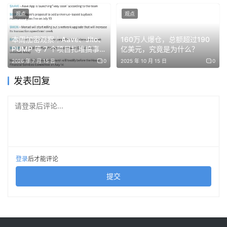
观点
观点
本周加密观察｜Aave、Jito、
160万人爆仓，总额超过190
PUMP 等 7 个项目扎堆搞事，
亿美元，究竟是为什么？
美联储新主席今天首秀国会
2026 年 7 月 15 日
0
2025 年 10 月 15 日
0
科技股的信仰正遭遇考验，巨头们在超买的技术面与强劲的
发表回复
基本面之间展开激烈博弈。市场资金正在从过度拥挤的交易
中撤出，标普500指数仅有五分之一的股票跑赢整体指数，
请登录后评论...
英伟达即将于5月21日盘后发布的财报被视为市场的希望，
同时也是最大的风暴眼。
期权市场显示出罕见的6%隐含波动率，高盛分析师Peter
登录
后才能评论
Callahan警告称，技术面已发出自1999年以来最极端的警
提交
示，尽管如此，高盛仍维持对英伟达的买入评级，将12个月
目标价定为250美元。尽管高盛对英伟达业绩持乐观态度，
但分析师警告称，市场预期已处高位，单纯的业绩超预期或
难以显著推动股价上涨。主要下行风险包括AI基础设施支出