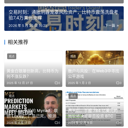
交易时刻：通胀阴霾笼罩风险资产，比特币震荡洗盘考
日本股市方面，日经225指数连续5日下跌，跌破60,000点
验7.4万美元支撑
大关，软银集团一度跌超8%，创下4月28日以来最大单日
2026 年 5 月 20 日 16:21
下一篇
跌幅。此外，韩国股市同样遭遇重创，受到三星与工会15小
时谈判破裂及即将于周四开启的18天大罢工的影响，KOSPI
相关推荐
指数重挫超3%，跌破7100点。分析师Eamonn Sheridan指
出，市场正密切关注受影响的产线情况。
观点
观点
AI与股市
黄金白银屡创新高，比特币为
散户与风投：在Web3中寻找
何不涨反跌？
公平游戏
2025 年 12 月 27 日
0
2025 年 1 月 2 日
0
观点
观点
Tom Lee 参投的 Myriad，联
两天后，手握 784 亿美元的
创 Loxley：广告已死，预测市
微软将决定是否投资 BTC
场才是媒体变现的终局
2026 年 4 月 11 日
0
2024 年 12 月 9 日
0